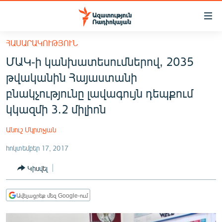
Մատչելիության
հղումներ
Անցնել
ՀԱՍԱՐԱԿՈՒԹՅՈՒՆ
հիմնական
ԱԶԱՏՈՒԹՅՈՒՆ TV
ՄԱԿ-ի կանխատեսումներով, 2035
բովանդակությանը
ՀԱՅԱՍՏԱՆ
Անցնել
թվականին Հայաստանի
հիմնական
ՔԱՂԱՔԱԿԱՆ
բնակչությունը լավագույն դեպքում
մենյուին
ԸՆՏՐՈՒԹՅՈՒՆՆԵՐ 2026
կկազմի 3.2 միլիոն
Որոնում
ԻՐԱՎՈՒՆՔ
Անուշ Մկրտչյան
ՀԱՍԱՐԱԿՈՒԹՅՈՒՆ
հոկտեմբեր 17, 2017
ՏՆՏԵՍՈՒԹՅՈՒՆ
Կիսվել
ՂԱՐԱԲԱՂ
ՊԱՏԵՐԱԶՄԻ 6 ՇԱԲԱԹՆԵՐԸ
Ավելացրեք մեզ Google-ում
ՏԱՐԱԾԱՇՐՋԱՆ