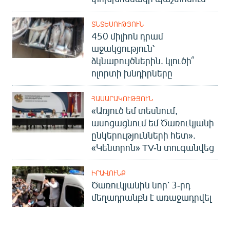
ՏՆՏԵՍՈՒԹՅՈՒՆ
450 միլիոն դրամ
աջակցություն՝
ձկնաբույծներին. կլուծի՞
ոլորտի խնդիրները
ՀԱՍԱՐԱԿՈՒԹՅՈՒՆ
«Առյուծ եմ տեսնում,
ասոցացնում եմ Ծառուկյանի
ընկերությունների հետ».
«Կենտրոն» TV-ն տուգանվեց
ԻՐԱՎՈՒՆՔ
Ծառուկյանին նոր՝ 3-րդ
մեղադրանքն է առաջադրվել