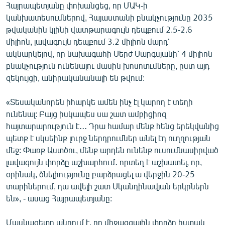
Հայրապետյանը փոխանցեց, որ ՄԱԿ-ի
English
կանխատեսումներով, Հայաստանի բնակչությունը 2035
Русский
թվականին կլինի վատթարագույն դեպքում 2.5-2.6
միլիոն, լավագույն դեպքում 3.2 միլիոն մարդ՝
ակնարկելով, որ նախագահի Սերժ Սարգսյանի՝ 4 միլիոն
ՀԵՏԵՎԵՔ ՄԵԶ
բնակչություն ունենալու մասին խոսոտւմները, ըստ այդ
զեկույցի, անիրականանալի են թվում:
«Տեսականորեն իհարկե ամեն ինչ էլ կարող է տեղի
ունենալ: Բայց իսկապես սա շատ ամբիցիոզ
«Ազատության» բոլոր կայքերը
հայտարարություն է․․․ Դրա համար մենք հենց երեկվանից
պետք է սկսեինք լուրջ ներդրումներ անել էդ ուղղության
մեջ: Փառք Աստծու, մենք արդեն ունենք ուսումնասիրված
լավագույն փորձը աշխարհում․ որտեղ է աշխատել, որ,
օրինակ, ծնելիությունը բարձրացել ա վերջին 20-25
տարիներում, դա ավելի շատ Սկանդինավյան երկրներն
են», - ասաց Հայրապետյանը:
Մասնագետը պնդում է, որ միջազգային փորձը հստակ