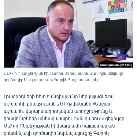
ՄԻՋԱԶԳԱՅԻՆ
ՄՇԱԿՈՒՅԹ
ՍՊՈՐՏ
ՄԵԿՆԱԲԱՆՈՒԹՅՈՒՆ
ՏՏ ԵՒ ԻՆՏԵՐՆԵՏ
ԿՈՐՈՆԱՎԻՐՈՒՍ
ԱՐԽԻՎ
ՄԱԿ-ի Բնակչության հիմնադրամի հայաստանյան գրասենյակի
գործադիր ներկայացուցիչ Գարիկ Հայրապետյանը
ՏԵՍԱՆՅՈՒԹԵՐ
ԲԱՆԱՎԵՃ
Լրագրողների հետ հանդիպմանը ներկայացնելով
աշխարհի բնակչութան 2017թվականի «Անջատ
ՁԳՏԵԼՈՎ ԼԱՎԱԳՈՒՅՆԻՆ
աշխարհ․ վերարտադրողական առողջությունը և
ՓՈԴՔԱՍԹ
իրավունքները անհավասարույթան դարում» զեկույցը՝
ՄԱԿ-ի Բնակչության հիմնադրամի հայաստանյան
Հայերեն
գրասենյակի գործադիր ներկայացուցիչ Գարիկ