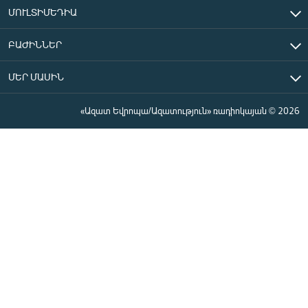
ՄՈՒԼՏԻՄԵԴԻԱ
ԲԱԺԻՆՆԵՐ
ՄԵՐ ՄԱՍԻՆ
«Ազատ Եվրոպա/Ազատություն» ռադիոկայան © 2026