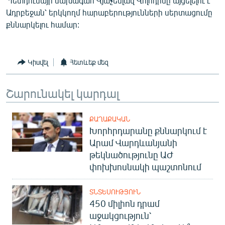
Պետդումայի նախագահ Վյաչեսլավ Վոլոդինը այցելելու է
English
Ադրբեջան՝ երկկողմ հարաբերությունների սերտացումը
քննարկելու համար:
Русский
ՀԵՏԵՎԵՔ ՄԵԶ
Կիսվել
Հետևեք մեզ
Շարունակել կարդալ
ՔԱՂԱՔԱԿԱՆ
«Ազատության» բոլոր կայքերը
Խորհրդարանը քննարկում է
Արամ Վարդևանյանի
թեկնածությունը ԱԺ
փոխխոսնակի պաշտոնում
ՏՆՏԵՍՈՒԹՅՈՒՆ
450 միլիոն դրամ
աջակցություն՝