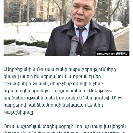
ՄԻՋԱԶԳԱՅԻՆ
ՄՇԱԿՈՒՅԹ
ՍՊՈՐՏ
ՄԵԿՆԱԲԱՆՈՒԹՅՈՒՆ
ՏՏ ԵՒ ԻՆՏԵՐՆԵՏ
ԿՈՐՈՆԱՎԻՐՈՒՍ
«Ադրբեջանի և Ռուսաստանի հարաբերությունները
ԱՐԽԻՎ
գնալով ավելի են սերտանում, և որքան էլ մեր
ՏԵՍԱՆՅՈՒԹԵՐ
թշնամիները ջանան, մենք չենք գժտվի և չենք
ուրախացնի նրանց», - պաշտոնական «Ազերթաջ»
ԲԱՆԱՎԵՃ
գործակալությանն ասել է ռուսական Պետդումայի ԱՊՀ
ՁԳՏԵԼՈՎ ԼԱՎԱԳՈՒՅՆԻՆ
հարցերով հանձնաժողովի նախագահ Լեոնիդ
Կալաշնիկովը:
ՓՈԴՔԱՍԹ
Ռուս պաշտոնյան տեղեկացրել է , որ այս տարվա վերջին
Հայերեն