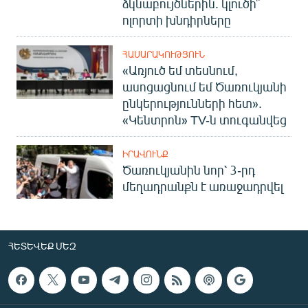
ձկնաբույծներին. կլուծի՞
ոլորտի խնդիրները
ՀԱՍԱՐԱԿՈՒԹՅՈՒՆ
«Առյուծ եմ տեսնում,
ասոցացնում եմ Ծառուկյանի
ընկերությունների հետ».
«Կենտրոն» TV-ն տուգանվեց
ԻՐԱՎՈՒՆՔ
Ծառուկյանին նոր՝ 3-րդ
մեղադրանքն է առաջադրվել
ՀԵՏԵՎԵՔ ՄԵԶ