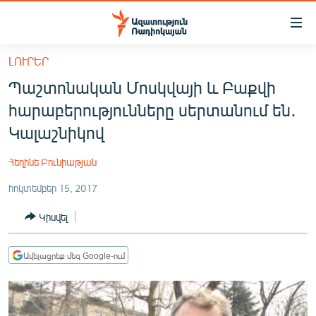
Մատչելիության
հղումներ
Անցնել
ԼՈՒՐԵՐ
հիմնական
ԱԶԱՏՈՒԹՅՈՒՆ TV
Պաշտոնական Մոսկվայի և Բաքվի
բովանդակությանը
ՀԱՅԱՍՏԱՆ
Անցնել
հարաբերությունները սերտանում են․
հիմնական
ՔԱՂԱՔԱԿԱՆ
Կալաշնիկով
մենյուին
ԸՆՏՐՈՒԹՅՈՒՆՆԵՐ 2026
Որոնում
Հեղինե Բունիաթյան
ԻՐԱՎՈՒՆՔ
հոկտեմբեր 15, 2017
ՀԱՍԱՐԱԿՈՒԹՅՈՒՆ
Կիսվել
ՏՆՏԵՍՈՒԹՅՈՒՆ
ՂԱՐԱԲԱՂ
Ավելացրեք մեզ Google-ում
ՊԱՏԵՐԱԶՄԻ 6 ՇԱԲԱԹՆԵՐԸ
ՏԱՐԱԾԱՇՐՋԱՆ