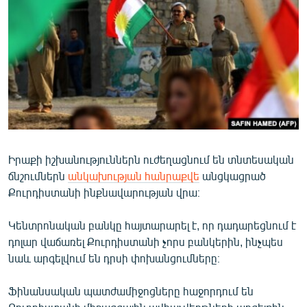
ՄԻՋԱԶԳԱՅԻՆ
ՄՇԱԿՈՒՅԹ
ՍՊՈՐՏ
ՄԵԿՆԱԲԱՆՈՒԹՅՈՒՆ
ՏՏ ԵՒ ԻՆՏԵՐՆԵՏ
ԿՈՐՈՆԱՎԻՐՈՒՍ
Իրաքի իշխանություններն ուժեղացնում են տնտեսական
ԱՐԽԻՎ
ճնշումներն
անկախության հանրաքվե
անցկացրած
ՏԵՍԱՆՅՈՒԹԵՐ
Քուրդիստանի ինքնավարության վրա։
ԲԱՆԱՎԵՃ
Կենտրոնական բանկը հայտարարել է, որ դադարեցնում է
ՁԳՏԵԼՈՎ ԼԱՎԱԳՈՒՅՆԻՆ
դոլար վաճառել Քուրդիստանի չորս բանկերին, ինչպես
նաև արգելվում են դրսի փոխանցումները։
ՓՈԴՔԱՍԹ
Ֆինանսական պատժամիջոցները հաջորդում են
Հայերեն