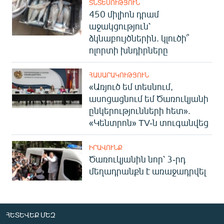
ՏՆՏԵՍՈՒԹՅՈՒՆ
450 միլիոն դրամ
աջակցություն՝
ձկնաբույծներին. կլուծի՞
ոլորտի խնդիրները
ՀԱՍԱՐԱԿՈՒԹՅՈՒՆ
«Առյուծ եմ տեսնում,
ասոցացնում եմ Ծառուկյանի
ընկերությունների հետ».
«Կենտրոն» TV-ն տուգանվեց
ԻՐԱՎՈՒՆՔ
Ծառուկյանին նոր՝ 3-րդ
մեղադրանքն է առաջադրվել
ՀԵՏԵՎԵՔ ՄԵԶ