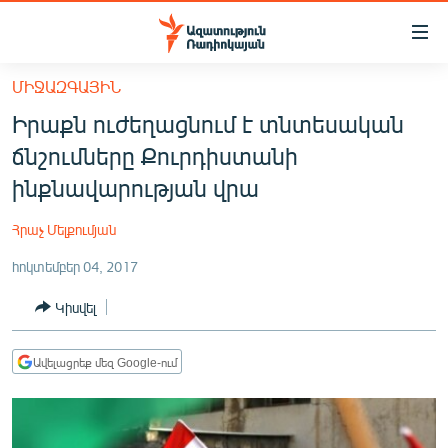
Մատչելիության
հղումներ
Անցնել
ՄԻՋԱԶԳԱՅԻՆ
հիմնական
ԱԶԱՏՈՒԹՅՈՒՆ TV
Իրաքն ուժեղացնում է տնտեսական
բովանդակությանը
ՀԱՅԱՍՏԱՆ
Անցնել
ճնշումները Քուրդիստանի
հիմնական
ՔԱՂԱՔԱԿԱՆ
ինքնավարության վրա
մենյուին
ԸՆՏՐՈՒԹՅՈՒՆՆԵՐ 2026
Որոնում
Հրաչ Մելքումյան
ԻՐԱՎՈՒՆՔ
հոկտեմբեր 04, 2017
ՀԱՍԱՐԱԿՈՒԹՅՈՒՆ
Կիսվել
ՏՆՏԵՍՈՒԹՅՈՒՆ
ՂԱՐԱԲԱՂ
Ավելացրեք մեզ Google-ում
ՊԱՏԵՐԱԶՄԻ 6 ՇԱԲԱԹՆԵՐԸ
ՏԱՐԱԾԱՇՐՋԱՆ