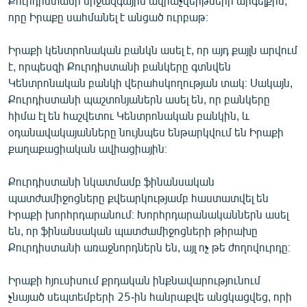
Քուրդիստանի միջազգային ավիաչվերթների արգելքին,
English
որը Իրաքը սահմանել է անցած ուրբաթ։
Русский
Իրաքի կենտրոնական բանկն ասել է, որ այդ քայլն արվում
է, որպեսզի Քուրդիստանի բանկերը գտնվեն
ՀԵՏԵՎԵՔ ՄԵԶ
Կենտրոնական բանկի վերահսկողության տակ։ Սակայն,
Քուրդիստանի պաշտոնյաներն ասել են, որ բանկերը
հիմա էլ են հաշվետու Կենտրոնական բանկին, և
օդանավակայանները նույնպես ենթարկվում են Իրաքի
քաղաքացիական ավիացիային։
«Ազատության» բոլոր կայքերը
Քուրդիստանի նկատմամբ ֆինանսական
պատժամիջոցները քվեարկությամբ հաստատվել են
Իրաքի խորհրդարանում։ Խորհրդարանականներն ասել
են, որ ֆինանսական պատժամիջոցների թիրախը
Քուրդիստանի առաջնորդներն են, այլ ոչ թե ժողովուրդը։
Իրաքի հյուսիսում քրդական ինքնավարությունում
չնայած սեպտեմբերի 25-ին հանրաքվե անցկացվեց, որի