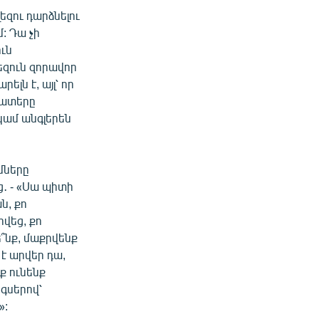
եզու դարձնելու
: Դա չի
ուն
եզուն զորավոր
ելն է, այլ՝ որ
-շատերը
 կամ անգլերեն
մները
․ - «Սա պիտի
ն, քո
հվեց, քո
՞նք, մաքրվենք
 է արվեր դա,
նք ունենք
գսերով՝
»: