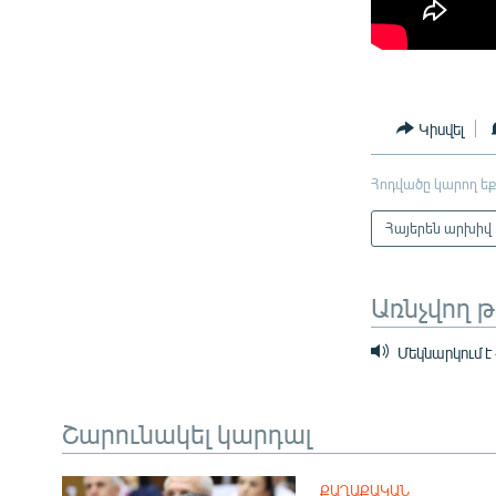
Կիսվել
Հոդվածը կարող եք
Հայերեն արխիվ
Առնչվող 
Մեկնարկում է
Շարունակել կարդալ
ՔԱՂԱՔԱԿԱՆ