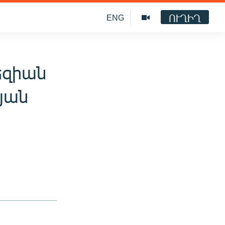
ՈՒՂԻՂ
ENG
եզիան
յան