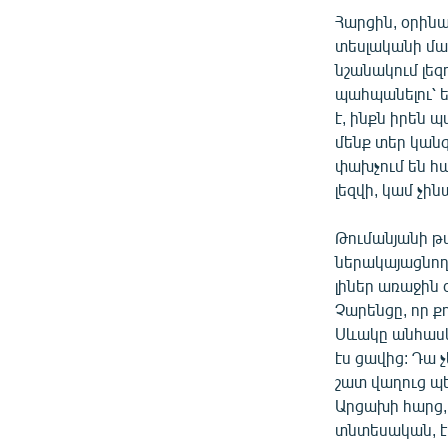
Հարցին, օրինա
տեսլականի մաս
նշանակում լեզ
պահպանելու՝ ե
է, ինքն իրեն պ
մենք տեր կանգ
փախչում են հայ
լեզվի, կամ չին
Թումանյանի թ
ներակայացնող
լիներ առաջին 
Չարենցը, որ ք
Սևակը անհասկա
էս ցավից: Դա 
շատ վաղուց պետ
Արցախի հարց, 
տնտեսական, է