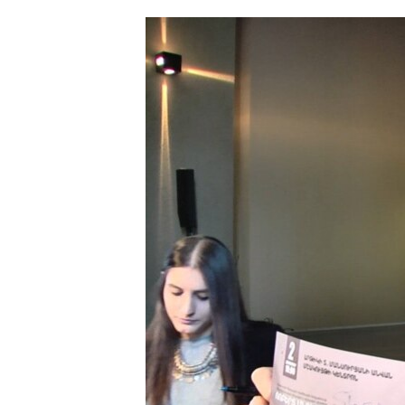
ՄԻՋԱԶԳԱՅԻՆ
ՄՇԱԿՈՒՅԹ
ՍՊՈՐՏ
ՄԵԿՆԱԲԱՆՈՒԹՅՈՒՆ
ՏՏ ԵՒ ԻՆՏԵՐՆԵՏ
ԿՈՐՈՆԱՎԻՐՈՒՍ
ԱՐԽԻՎ
ՏԵՍԱՆՅՈՒԹԵՐ
ԲԱՆԱՎԵՃ
ՁԳՏԵԼՈՎ ԼԱՎԱԳՈՒՅՆԻՆ
ՓՈԴՔԱՍԹ