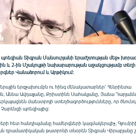
 պոեզիան Տիգրան Մանսուրյանի երաժշտության մեջ» խորագ
-ին և 2-ին Մշակույթի նախարարության աջակցությամբ տեղի
րգներ Վանաձորում և Արթիկում:
րային երգչախումբն ու հինգ մենակատարներ՝ Հենրիետա
ն, Աննա Ավդալյանը, Քրիստինե Սահակյանը, Յանա Դարյանն
րկայացնեն մաեստրոյի ստեղծագործությունները, որ ծնունդ 
 Չարենցի պոեզիայից:
ղների հետ հանդիպմանը համերգների կազմակերպիչ, Գյումր
ան դրամատիկական թատրոնի տնօրեն Տիգրան Վիրաբյանը շե