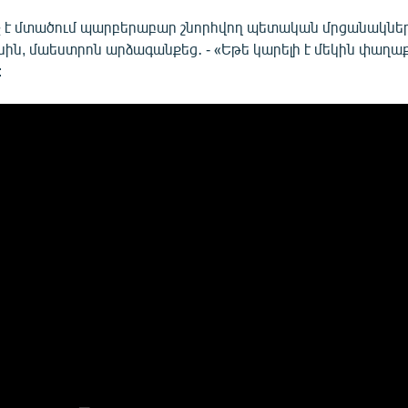
նչ է մտածում պարբերաբար շնորհվող պետական մրցանակնե
սին, մաեստրոն արձագանքեց․ - «Եթե կարելի է մեկին փաղաքշ
: