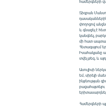
համերգների վա
Տիգրան Մանսու
դասականներին՝
փողոցով անցն
և գնացել է հե
կանգնել, բարկա
մի հատ ապտակե
Հետագայում եր
Իսահակյանը աս
տվել քեզ, և այ
Ասուլիսի ներ
եմ, սիրելի մա
ինքնության գի
բացահայտելու
երիտասարդներ
Համերգների պ