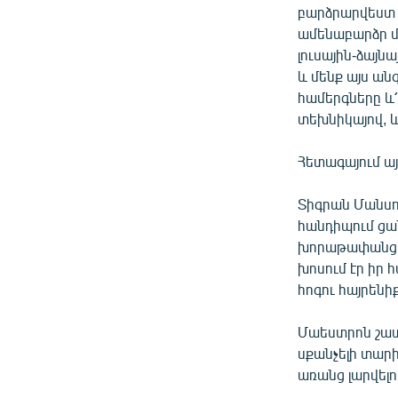
բարձրարվեստ 
ամենաբարձր մա
լուսային-ձայն
և մենք այս ան
համերգները և՛ 
տեխնիկայով, և
Հետագայում ա
Տիգրան Մանսո
հանդիպում ցան
խորաթափանցու
խոսում էր իր 
հոգու հայրենիք
Մաեստրոն շատ
սքանչելի տար
առանց լարվել