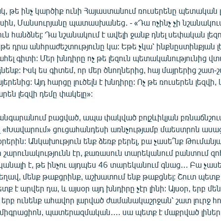
կ, թե ինչ կարծիք ունի Հայաստանում ռուսերենը պետական լ
ին, Մանսուրյանը պատասխանեց․ - «Դա ոչինչ չի նշանակում
ուն հանձնել: Դա նշանակում է ավելի ջանք դնել սեփական լեզ
թե դրա անհրաժեշտությունը կա: Եթե չկա՝ ինքնըստինքյան լ
ահել գիտի: Մեր խնդիրը ոչ թե լեզուն պետականությունից վտար
նենք: Իսկ ես գիտեմ, որ մեր ծնողներից, հայ մայրերից շատ
երենից: Այդ հարցը լուծելն է խնդիրը: Ոչ թե ռուսերեն լեզվի,
արեն լեզվի դեմը փակելը»:
անգարանում բացված, ապա փակված բոլշևիկյան բռնաճնշու
 «Խավարում» ցուցահանդեսի առնչությամբ մաեստրոն ասաց
օրերին: Անկախություն ենք ձեռք բերել, բա չասե՞նք Թումանյա
ո շարունակությունն էր, քառասուն տարեկանում բանտում զո
նալի է, թե ինչու այդպես 46 տարեկանում գնաց․․․ Բա չասե
չեղավ, մենք թաքցրինք, աշխատում ենք թաքցնել: Շուտ պետք
ք է արվեր դա, և այսօր այդ խնդիրը չէր լինի: Այսօր, երբ մե
երբ ունենք ահավոր լարված ժամանակաշրջան՝ շատ լուրջ հո
միգրացիոն, պատերազմական․․․․ սա պետք է մաքրված լիներ