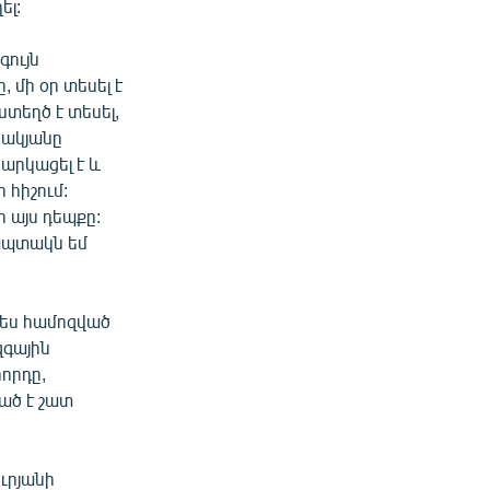
ել:
գույն
 մի օր տեսել է
տեղծ է տեսել,
ահակյանը
բարկացել է և
 հիշում:
 այս դեպքը:
 ապտակն եմ
պես համոզված
զգային
որդը,
ած է շատ
ւրյանի