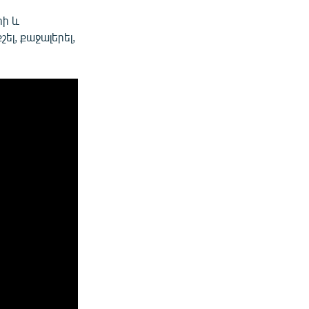
րի և
ել, քաջալերել,