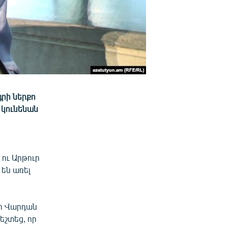
րի ներքո
 կունենան
 ու Արթուր
են առել
իի Վարդան
շտեց, որ