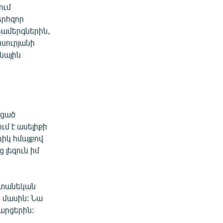
ում
երհզոր
 համերգներին,
նսուրյանի
յնային
ացած
ւմ է ասելիքի
իկ հմայքով
 լեզուն իմ
ատանեկան
 մասին: Նա
արցերին: