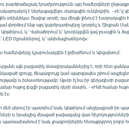
ու բարձրաճաշակ երաժշտությունն այդ համերգների ընթացք
կարդակով է ներկայացվելու մարզային ունկնդրին․ - «Ե՛վ գ
ային տեխնիկա: Ցավոք սրտի, դա միայն լինում է էստրադային
գամ փորձում ենք այդ կարծրատիպերը կոտրել և Տիգրան Մա
Արթիկում, և՛ Վանաձորում և՛ կուղեկցվեն լավ լուսային և ձա
՛ LED էկրաններով, և՛ անիմացիաներով»:
յս համերգները կշարունակվեն Էջմիածնում և Արցախում:
ւրյանն այն բացառիկ մտավորականներից է, որի հետ ցանկ
կացած զրույց, ճեպազրույց կամ պարզապես շփում ապշեցնո
թյամբ և իմաստնությամբ: Այսօր էլ նա իր գեղագետի բացառ
համար հայոց լեզվի բացառիկ դերի մասին․ - «Ինձ համար հայոց
ն է»:
 մեծ սիրով էր պատմում նաև Արթիկում անցկացրած իր պ
իների և նրանցից մնացած չափազանց վառ հիշողությունների
ու պատասխանում է նաև լրագրողներին հետաքրքրող բոլոր հ