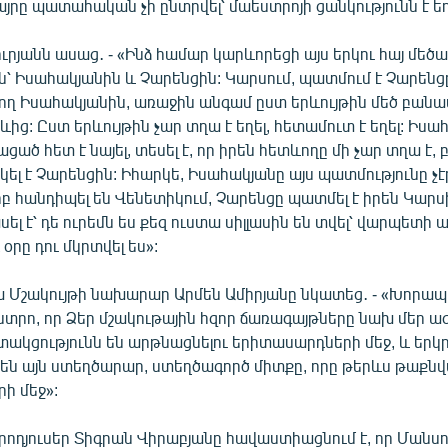
յրը պատահական չի ընտրվել՝ մաեստրոյի ցանկությունն է եղ
րյանն ասաց․ - «Ինձ համար կարևորեցի այս երկու հայ մեծա
 Իսահակյանին և Չարենցին: Կարսում, պատմում է Չարենցը,
ող Իսահակյանին, առաջին անգամ ըստ երևույթին մեծ բանաս
տևից: Ըստ երևույթին չար տղա է եղել, հետամուտ է եղել: Իս
ցած հետ է նայել, տեսել է, որ իրեն հետևողը մի չար տղա է, 
լ է Չարենցին: Իհարկե, Իսահակյանը այս պատմությունը չէր
բ հանդիպել են Վենետիկում, Չարենցը պատմել է իրեն Կարսի
ել է՝ դե ուրեմն ես քեզ ուստա սիլլասին են տվել՝ վարպետի
դ օրը դու մկրտվել ես»:
կա Մշակույթի նախարար Արմեն Ամիրյանը նկատեց․ - «Խորա
եստրո, որ Ձեր մշակութային հզոր ճառագայթները նախ մեր ա
տակցությունն են արթնացնելու երիտասարդների մեջ, և երկր
 են այն ստեղծարար, ստեղծագործ միտքը, որը թերևս թաքնվ
ի մեջ»:
րոդյուսեր Տիգրան Վիրաբյանը հավաստիացնում է, որ Մանսո