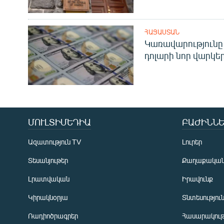
ՀԱՅԱՍՏԱՆ
Կառավարությունը 
դոլարի նոր վարկեր
ՄՈՒԼՏԻՄԵԴԻԱ
ԲԱԺԻՆՆԵ
Ազատություն TV
Լուրեր
Տեսանյութեր
Քաղաքակա
Լրատվական
Իրավունք
Կիրակնօրյա
Տնտեսությու
Ռադիոծրագրեր
Հասարակութ