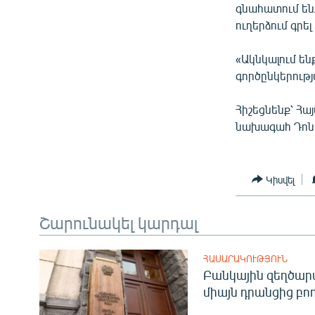
գնահատում ենք
ուղերձում գրել
«Ակնկալում ե
գործընկերությ
Հիշեցնենք՝ Հ
նախագահ Դոն
Կիսվել
Շարունակել կարդալ
ՀԱՍԱՐԱԿՈՒԹՅՈՒՆ
Բանկային զեղծարա
միայն դրանցից բող