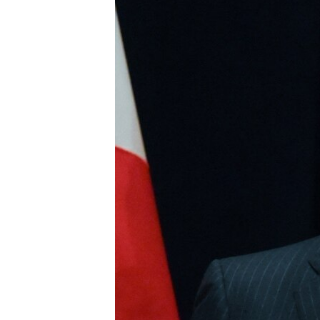
ՄԻՋԱԶԳԱՅԻՆ
ՄՇԱԿՈՒՅԹ
ՍՊՈՐՏ
ՄԵԿՆԱԲԱՆՈՒԹՅՈՒՆ
ՏՏ ԵՒ ԻՆՏԵՐՆԵՏ
ԿՈՐՈՆԱՎԻՐՈՒՍ
ԱՐԽԻՎ
ՏԵՍԱՆՅՈՒԹԵՐ
ԲԱՆԱՎԵՃ
ՁԳՏԵԼՈՎ ԼԱՎԱԳՈՒՅՆԻՆ
ՓՈԴՔԱՍԹ