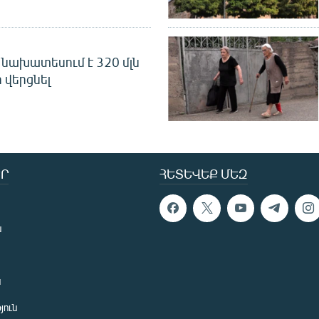
նախատեսում է 320 մլն
 վերցնել
Ր
ՀԵՏԵՎԵՔ ՄԵԶ
ն
ն
յուն