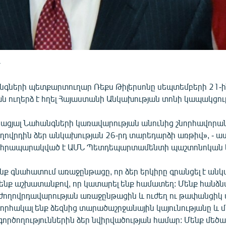
նգների պետքարտուղար Ռեքս Թիլերսոնը սեպտեմբերի 21-
ն ուղերձ է հղել Հայաստանի Անկախության տոնի կապակցու
իացյալ Նահանգների կառավարության անունից շնորհավորա
ղովրդին ձեր անկախության 26-րդ տարեդարձի առթիվ», - ա
րը հրապարակված է ԱՄՆ Պետդեպարտամենտի պաշտոնոկան կ
նք գնահատում առաջընթացը, որ ձեր երկիրը գրանցել է ան
 ենք աշխատանքով, որ կատարել ենք համատեղ: Մենք հանձն
ժողովրդավարության առաջընթացին և ուժեղ ու թափանցիկ
որհակալ ենք ձեզնից տարածաշրջանային կայունությանը և 
րծողություններին ձեր նվիրվածության համար: Մենք մեծ