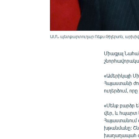
ԱՄՆ պետքարտուղար Ռեքս Թիլերսոն, արխիվ
Միացյալ Նահա
շնորհավորակա
«Ամերիկայի Մ
Հայաստանի ժո
ուղերձում, ո
«Մենք բարձր ե
վեր, և հպարտ
Հայաստանում 
խթանմանը: Շն
խաղաղապահ գո