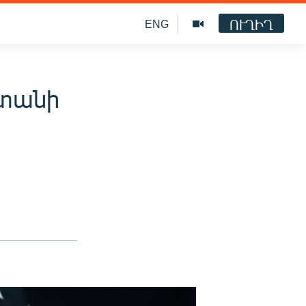
ՈՒՂԻՂ
ENG
ստանի