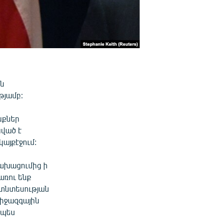
ին
թյամբ:
նքներ
սված է
այքէջում:
կախացումից ի
առու ենք
 տնտեսության
միջազգային
ապես