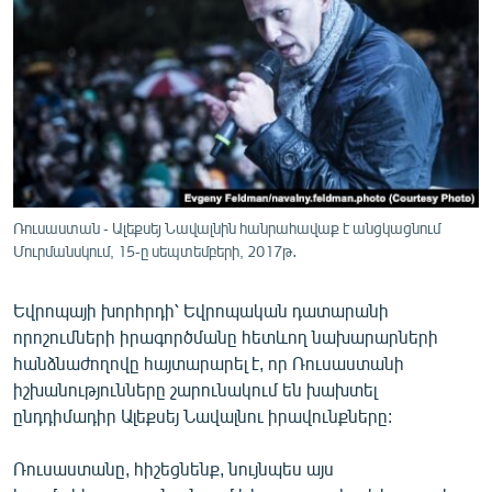
ՄԻՋԱԶԳԱՅԻՆ
ՄՇԱԿՈՒՅԹ
ՍՊՈՐՏ
ՄԵԿՆԱԲԱՆՈՒԹՅՈՒՆ
ՏՏ ԵՒ ԻՆՏԵՐՆԵՏ
ԿՈՐՈՆԱՎԻՐՈՒՍ
Ռուսաստան - Ալեքսեյ Նավալնին հանրահավաք է անցկացնում
Մուրմանսկում, 15-ը սեպտեմբերի, 2017թ․
ԱՐԽԻՎ
ՏԵՍԱՆՅՈՒԹԵՐ
Եվրոպայի խորհրդի՝ Եվրոպական դատարանի
ԲԱՆԱՎԵՃ
որոշումների իրագործմանը հետևող նախարարների
հանձնաժողովը հայտարարել է, որ Ռուսաստանի
ՁԳՏԵԼՈՎ ԼԱՎԱԳՈՒՅՆԻՆ
իշխանությունները շարունակում են խախտել
ՓՈԴՔԱՍԹ
ընդդիմադիր Ալեքսեյ Նավալնու իրավունքները:
Ռուսաստանը, հիշեցնենք, նույնպես այս
Հայերեն