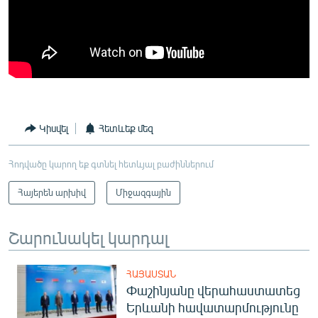
Կիսվել
Հետևեք մեզ
Հոդվածը կարող եք գտնել հետևյալ բաժիններում
Հայերեն արխիվ
Միջազգային
Շարունակել կարդալ
ՀԱՅԱՍՏԱՆ
Փաշինյանը վերահաստատեց
Երևանի հավատարմությունը