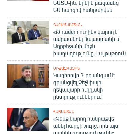
ԵԱՏՄ-ին, կրկին բացառեց
ԵՄ հարցով հանրաքվեն
ՏԱՐԱԾԱՇՐՋԱՆ
«Թրամփի ուղին» կարող է
ամրապնդել Հայաստանի և
Ադրբեջանի միջև
խաղաղությունը. Լայթսթոուն
ՄԻՋԱԶԳԱՅԻՆ
Կադիրովը 3-րդ անգամ է
գրանցվել Չեչնիայի
ղեկավարի ուղղակի
ընտրություններում
ՀԱՅԱՍՏԱՆ
«Չենք կարող հանրաքվե
անել հարցի շուրջ, որն այս
պահին գոյություն չունի»․