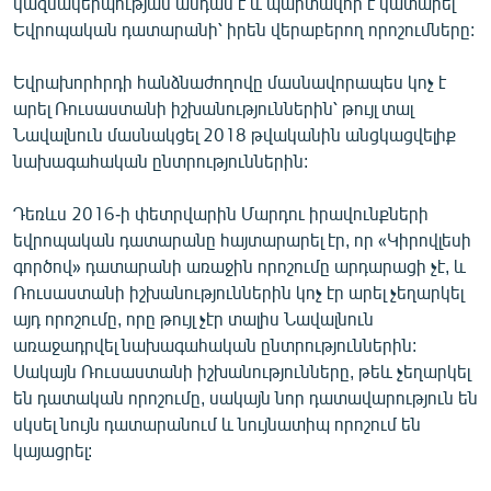
կազմակերպության անդամ է և պարտավոր է կատարել
English
Եվրոպական դատարանի՝ իրեն վերաբերող որոշումները:
Русский
Եվրախորհրդի հանձնաժողովը մասնավորապես կոչ է
արել Ռուսաստանի իշխանություններին՝ թույլ տալ
ՀԵՏԵՎԵՔ ՄԵԶ
Նավալնուն մասնակցել 2018 թվականին անցկացվելիք
նախագահական ընտրություններին:
Դեռևս 2016-ի փետրվարին Մարդու իրավունքների
եվրոպական դատարանը հայտարարել էր, որ «Կիրովլեսի
գործով» դատարանի առաջին որոշումը արդարացի չէ, և
«Ազատության» բոլոր կայքերը
Ռուսաստանի իշխանություններին կոչ էր արել չեղարկել
այդ որոշումը, որը թույլ չէր տալիս Նավալնուն
առաջադրվել նախագահական ընտրություններին:
Սակայն Ռուսաստանի իշխանությունները, թեև չեղարկել
են դատական որոշումը, սակայն նոր դատավարություն են
սկսել նույն դատարանում և նույնատիպ որոշում են
կայացրել: