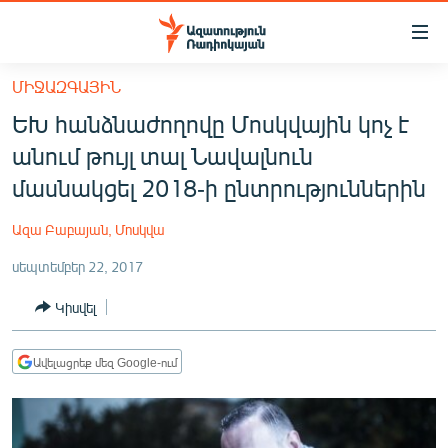
Մատչելիության
հղումներ
Անցնել
ՄԻՋԱԶԳԱՅԻՆ
հիմնական
ԱԶԱՏՈՒԹՅՈՒՆ TV
ԵԽ հանձնաժողովը Մոսկվային կոչ է
բովանդակությանը
ՀԱՅԱՍՏԱՆ
Անցնել
անում թույլ տալ Նավալնուն
հիմնական
ՔԱՂԱՔԱԿԱՆ
մասնակցել 2018-ի ընտրություններին
մենյուին
ԸՆՏՐՈՒԹՅՈՒՆՆԵՐ 2026
Որոնում
Ազա Բաբայան, Մոսկվա
ԻՐԱՎՈՒՆՔ
սեպտեմբեր 22, 2017
ՀԱՍԱՐԱԿՈՒԹՅՈՒՆ
Կիսվել
ՏՆՏԵՍՈՒԹՅՈՒՆ
ՂԱՐԱԲԱՂ
Ավելացրեք մեզ Google-ում
ՊԱՏԵՐԱԶՄԻ 6 ՇԱԲԱԹՆԵՐԸ
ՏԱՐԱԾԱՇՐՋԱՆ