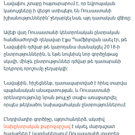
Նավալնու շտաբը հայտարարում է, որ եվրոպական
կառույցները ի վերջո ստիպելու են Ռուսաստանի
իշխանություններին՝ չեղարկել նաև այդ դատական վճիռը:
Ավելի վաղ Ռուսաստանի կենտրոնական ընտրական
հանձնաժողովի ղեկավար Էլլա Պամֆիլովան ասել էր, թե
Նավալնին դժվար թե կարողանա մասնակցել 2018-ի
ընտրություններին, և եթե նույնիսկ նոր գործընթաց
սկսվի, մինչև ընտրություններ դժվար թե դատարանի
երկրորդ որոշումը չեղարկվի:
Նավալնին, հիշեցնենք, դատապարտված է հինգ տարվա
պայմանական անազատության, և Ռուսաստանի
օրենսդրությունը նրան թույլ չի տալիս առաջադրվել
որպես թեկնածու նախագահական ընտրություններում:
Ընդդիմադիր գործիչը, այդուհանդերձ, ակտիվ
նախընտրական քարոզարշավ
է սկսել, մարդաշատ
հավաքներ է կազմակերպում Ռուսաստանի տարբեր