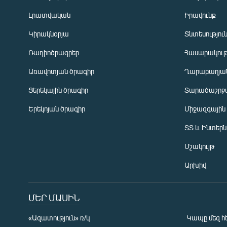
Լրատվական
Իրավունք
Կիրակնօրյա
Տնտեսությու
Ռադիոծրագրեր
Հասարակութ
Առավոտյան ծրագիր
Ղարաբաղյան
Ցերեկային ծրագիր
Տարածաշրջ
Հայերեն
Երեկոյան ծրագիր
Միջազգային
English
ՏՏ և Ինտեր
Русский
Մշակույթ
ՀԵՏԵՎԵՔ ՄԵԶ
Արխիվ
ՄԵՐ ՄԱՍԻՆ
«Ազատություն» ռ/կ
Կապը մեզ հ