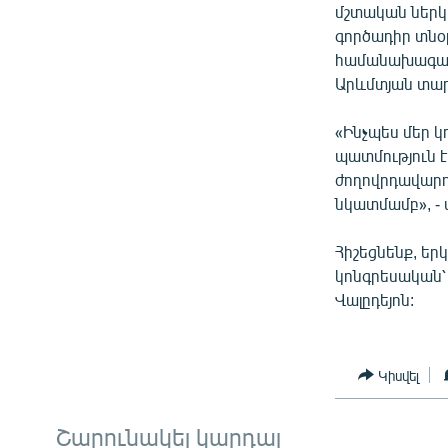
մշտական ներկ
գործադիր տնօ
համանախագահ
Արևմտյան տար
«Ինչպես մեր 
պատմություն 
ժողովրդավարո
նկատմամբ», -
Հիշեցնենք, եր
կոնգրեսական՝
Վալըդեյոն:
Կիսվել
Շարունակել կարդալ