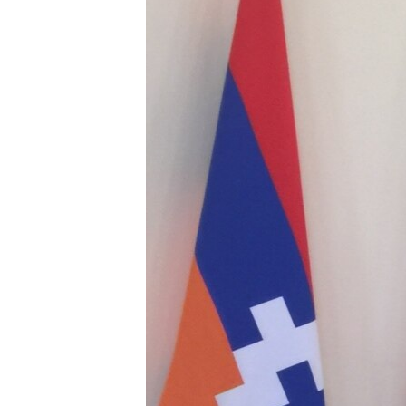
ՄԻՋԱԶԳԱՅԻՆ
ՄՇԱԿՈՒՅԹ
ՍՊՈՐՏ
ՄԵԿՆԱԲԱՆՈՒԹՅՈՒՆ
ՏՏ ԵՒ ԻՆՏԵՐՆԵՏ
ԿՈՐՈՆԱՎԻՐՈՒՍ
ԱՐԽԻՎ
ՏԵՍԱՆՅՈՒԹԵՐ
ԲԱՆԱՎԵՃ
ՁԳՏԵԼՈՎ ԼԱՎԱԳՈՒՅՆԻՆ
ՓՈԴՔԱՍԹ