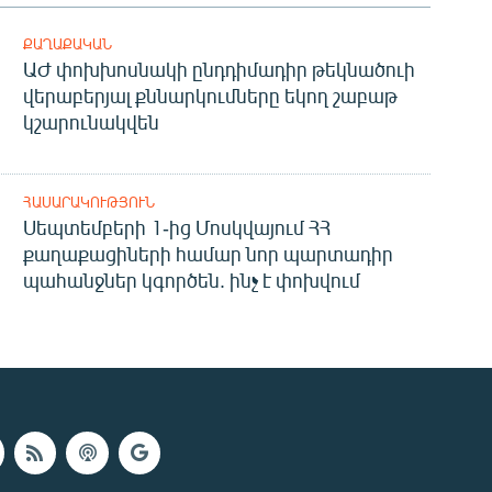
ՔԱՂԱՔԱԿԱՆ
ԱԺ փոխխոսնակի ընդդիմադիր թեկնածուի
վերաբերյալ քննարկումները եկող շաբաթ
կշարունակվեն
ՀԱՍԱՐԱԿՈՒԹՅՈՒՆ
Սեպտեմբերի 1-ից Մոսկվայում ՀՀ
քաղաքացիների համար նոր պարտադիր
պահանջներ կգործեն. ինչ է փոխվում