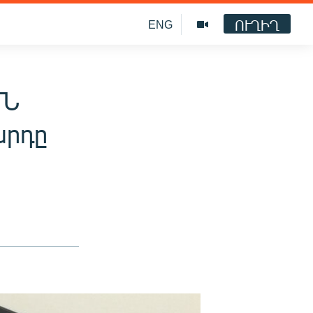
ՈՒՂԻՂ
ENG
ՄՆ
արդը