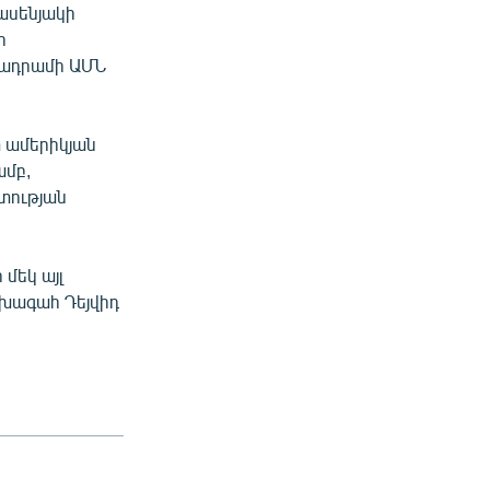
ասենյակի
ի
նադրամի ԱՄՆ
տ ամերիկյան
ամբ,
տության
մեկ այլ
խագահ Դեյվիդ