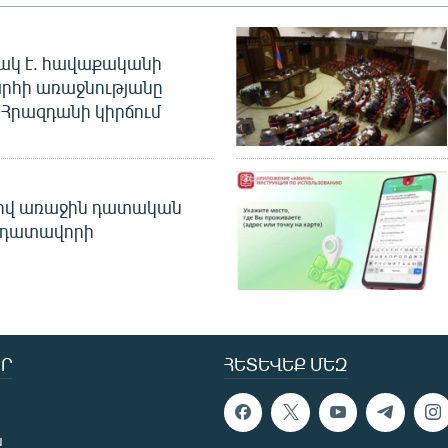
ակ է. հավաքականի
րհի առաջնությանը
Հրազդանի կիրճում
ծով առաջին դատական
 դատավորի
Ր
ՀԵՏԵՎԵՔ ՄԵԶ
ն