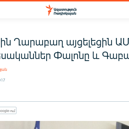
յին Ղարաբաղ այցելեցին Ա
եսականներ Փալոնը և Գաբ
սյան
017
oogle-ում