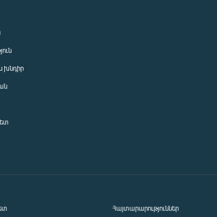
ն
յուն
 խնդիր
ան
նետ
ետ
Հայտարարություններ