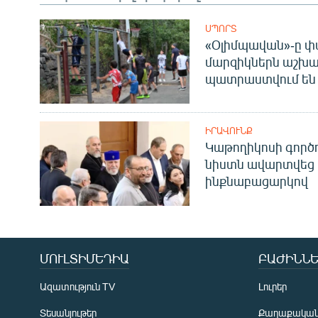
ՍՊՈՐՏ
«Օլիմպավան»-ը փ
մարզիկներն աշխա
պատրաստվում են 
ԻՐԱՎՈՒՆՔ
Կաթողիկոսի գոր
նիստն ավարտվեց
ինքնաբացարկով
ՄՈՒԼՏԻՄԵԴԻԱ
ԲԱԺԻՆՆԵ
Ազատություն TV
Լուրեր
Տեսանյութեր
Քաղաքակա