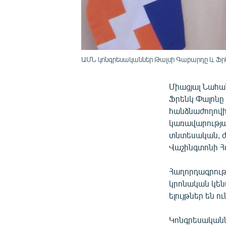
ԱՄՆ կոնգրեսականներ Թալսի Գաբարդը և Ֆր
Միացյալ Նահա
Ֆրենկ Փալոնը
հանձնաժողովի 
կառավարությա
տնտեսական, ժ
Վաշինգտոնի Հ
Հաղորդագրությ
կրոնական կեն
ելույթներ են 
Կոնգրեսականն