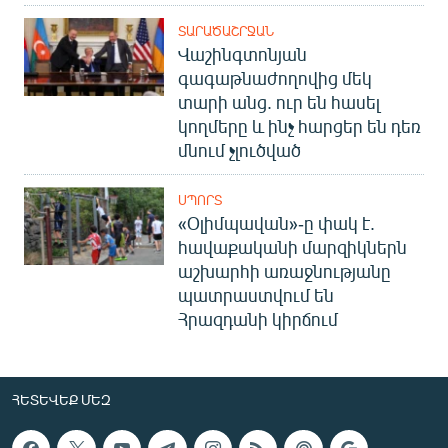
ՏԱՐԱԾԱՇՐՋԱՆ
Վաշինգտոնյան
գագաթնաժողովից մեկ
տարի անց. ուր են հասել
կողմերը և ինչ հարցեր են դեռ
մնում չլուծված
ՍՊՈՐՏ
«Օլիմպավան»-ը փակ է.
հավաքականի մարզիկներն
աշխարհի առաջնությանը
պատրաստվում են
Հրազդանի կիրճում
ՀԵՏԵՎԵՔ ՄԵԶ