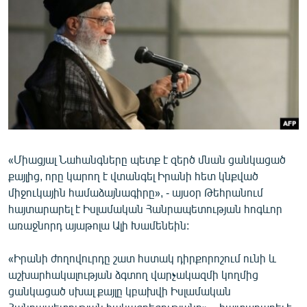
ՄԻՋԱԶԳԱՅԻՆ
ՄՇԱԿՈՒՅԹ
ՍՊՈՐՏ
ՄԵԿՆԱԲԱՆՈՒԹՅՈՒՆ
ՏՏ ԵՒ ԻՆՏԵՐՆԵՏ
ԿՈՐՈՆԱՎԻՐՈՒՍ
«Միացյալ Նահանգները պետք է զերծ մնան ցանկացած
ԱՐԽԻՎ
քայլից, որը կարող է վտանգել Իրանի հետ կնքված
ՏԵՍԱՆՅՈՒԹԵՐ
միջուկային համաձայնագիրը», - այսօր Թեհրանում
հայտարարել է Իսլամական Հանրապետության հոգևոր
ԲԱՆԱՎԵՃ
առաջնորդ այաթոլա Ալի Խամենեին:
ՁԳՏԵԼՈՎ ԼԱՎԱԳՈՒՅՆԻՆ
«Իրանի ժողովուրդը շատ հստակ դիրքորոշում ունի և
ՓՈԴՔԱՍԹ
աշխարհակալության ձգտող վարչակազմի կողմից
ցանկացած սխալ քայլը կբախվի Իսլամական
Հայերեն