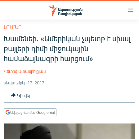
Մատչելիության
հղումներ
Անցնել
ԼՈՒՐԵՐ
հիմնական
ԱԶԱՏՈՒԹՅՈՒՆ TV
Խամենեի. «Ամերիկան չպետք է սխալ
բովանդակությանը
ՀԱՅԱՍՏԱՆ
Անցնել
քայլերի դիմի միջուկային
հիմնական
ՔԱՂԱՔԱԿԱՆ
համաձայնագրի հարցում»
մենյուին
ԸՆՏՐՈՒԹՅՈՒՆՆԵՐ 2026
Որոնում
Գեւորգ Ստամբոլցյան
ԻՐԱՎՈՒՆՔ
սեպտեմբեր 17, 2017
ՀԱՍԱՐԱԿՈՒԹՅՈՒՆ
Կիսվել
ՏՆՏԵՍՈՒԹՅՈՒՆ
ՂԱՐԱԲԱՂ
Ավելացրեք մեզ Google-ում
ՊԱՏԵՐԱԶՄԻ 6 ՇԱԲԱԹՆԵՐԸ
ՏԱՐԱԾԱՇՐՋԱՆ