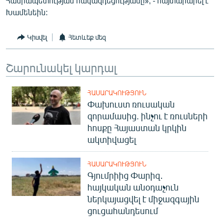
Հանրապետության հակազդեցությանը», - հայտարարել է
English
Խամենեին:
Русский
Կիսվել
Հետևեք մեզ
ՀԵՏԵՎԵՔ ՄԵԶ
Շարունակել կարդալ
ՀԱՍԱՐԱԿՈՒԹՅՈՒՆ
Փախուստ ռուսական
զորամասից. ինչու է ռուսների
«Ազատության» բոլոր կայքերը
հոսքը Հայաստան կրկին
ակտիվացել
ՀԱՍԱՐԱԿՈՒԹՅՈՒՆ
Գյումրիից Փարիզ․
հայկական անօդաչուն
ներկայացվել է միջազգային
ցուցահանդեսում