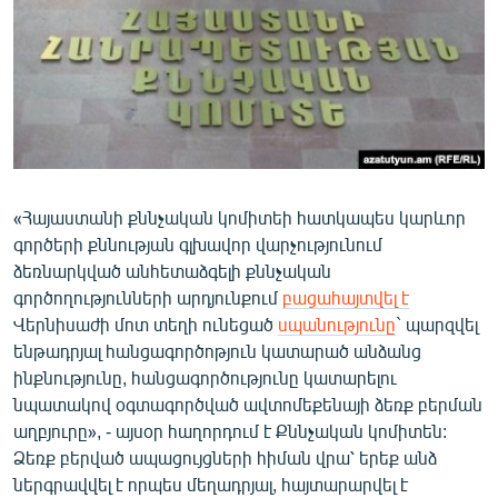
ՄԻՋԱԶԳԱՅԻՆ
ՄՇԱԿՈՒՅԹ
ՍՊՈՐՏ
ՄԵԿՆԱԲԱՆՈՒԹՅՈՒՆ
ՏՏ ԵՒ ԻՆՏԵՐՆԵՏ
«Հայաստանի քննչական կոմիտեի հատկապես կարևոր
ԿՈՐՈՆԱՎԻՐՈՒՍ
գործերի քննության գլխավոր վարչությունում
ԱՐԽԻՎ
ձեռնարկված անհետաձգելի քննչական
գործողությունների արդյունքում
բացահայտվել է
ՏԵՍԱՆՅՈՒԹԵՐ
Վերնիսաժի մոտ տեղի ունեցած
սպանությունը
` պարզվել
ԲԱՆԱՎԵՃ
ենթադրյալ հանցագործոթյուն կատարած անձանց
ինքնությունը, հանցագործությունը կատարելու
ՁԳՏԵԼՈՎ ԼԱՎԱԳՈՒՅՆԻՆ
նպատակով օգտագործված ավտոմեքենայի ձեռք բերման
ՓՈԴՔԱՍԹ
աղբյուրը», - այսօր հաղորդում է Քննչական կոմիտեն:
Ձեռք բերված ապացույցների հիման վրա՝ երեք անձ
Հայերեն
ներգրավվել է որպես մեղադրյալ, հայտարարվել է