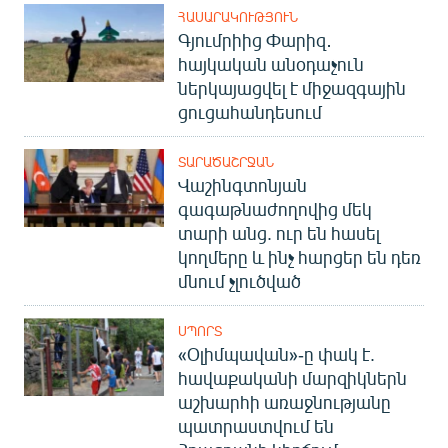
ՀԱՍԱՐԱԿՈՒԹՅՈՒՆ
Գյումրիից Փարիզ․
հայկական անօդաչուն
ներկայացվել է միջազգային
ցուցահանդեսում
ՏԱՐԱԾԱՇՐՋԱՆ
Վաշինգտոնյան
գագաթնաժողովից մեկ
տարի անց. ուր են հասել
կողմերը և ինչ հարցեր են դեռ
մնում չլուծված
ՍՊՈՐՏ
«Օլիմպավան»-ը փակ է.
հավաքականի մարզիկներն
աշխարհի առաջնությանը
պատրաստվում են