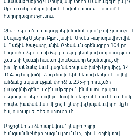
վնասվածքներից Գ.Մոսինյանը տեղում մահացել է, իսկ Վ.
Աբգարյանը տեղափոխվել հիվանդանոց», - ասված է
հաղորդագրությունում:
Ձեռք բերված ապացույցների հիման վրա՝ քննիչը որոշում
է կայացրել Ալբերտ Բլբուլյանին, Արմեն Կարադավիդովին
և Ռաֆիկ Խաչատրյանին Քրեական օրենսգրքի 104-րդ
հոդվածի 2-րդ մասի 6-րդ և 7-րդ կետերով (սպանություն՝
շատերի կյանքի համար վտանգավոր եղանակով, մի
խումբ անձանց կամ կազմակերպված խմբի կողմից), 34-
104-րդ հոդվածի 2-րդ մասի 1-ին կետով (երկու և ավելի
անձանց սպանության փորձ) և 235-րդ հոդվածի
(ապօրինի զենք և զինամթերք) 1-ին մասով որպես
մեղադրյալ ներգրավելու մասին, վերջիններիս նկատմամբ
որպես խափանման միջոց է ընտրվել կալանավորումը և
հայտարարվել է հետախուզում:
Միջոցներ են ձեռնարկվում՝ դեպքի բոլոր
հանգամանքների բազմակողմանի, լրիվ և օբյեկտիվ