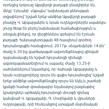
որոնցից երկուսը Ալավերդի քաղաքի բնակիչներ են,
մեկը՝ Երևանի։ «Այսպես՝ նախնական քննության
տվյալներով՝ նշված երեք անձինք Ալավերդի քաղաքի
բնակիչ Վ. Աբգարյանին և նրան ուղեկցողներին սպանելու
շուրջ ձեռք են բերել նախնական համաձայնություն և
տեղյակ լինելով, որ վերջիններս գտնվում են Երևան
քաղաքի Հանրապետության 48 հասցեում գործող
հյուրանոցային համալիրում, 2017թ. սեպտեմբերի 14-ին՝
ժամը 6.30-ից վարձակալած ավտոմեքենայով զինված
դարանակալել են նշված հյուրանոցի դիմացի
ավտոկայանատեղիում ու սպասել: Ժամը 13.25-ի
սահմաններում նկատելով, որ Վահագն Աբգարյանը և
նրան ուղեկցողները դուրս են գալիս հյուրանոցից՝ նշված
երեք անձինք ավտոմեքենայից դուրս են եկել և շատերի
կյանքի համար վտանգավոր եղանակով բազմաթիվ
կրակոցներ արձակել հյուրանոցի մուտքի դիմաց
կանգնած Վ. Աբգարյանի, Գ. Մոսինյանի և մյուսների
ուղղությամբ, որի հետևանքով ստացած մարմնական