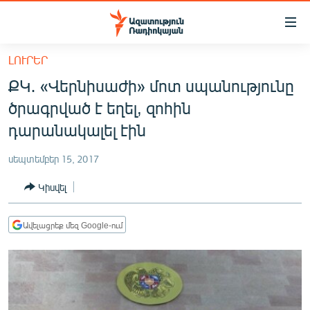
Մատչելիության
հղումներ
Անցնել
ԼՈՒՐԵՐ
հիմնական
ԱԶԱՏՈՒԹՅՈՒՆ TV
ՔԿ․ «Վերնիսաժի» մոտ սպանությունը
բովանդակությանը
ՀԱՅԱՍՏԱՆ
Անցնել
ծրագրված է եղել, զոհին
հիմնական
ՔԱՂԱՔԱԿԱՆ
դարանակալել էին
մենյուին
ԸՆՏՐՈՒԹՅՈՒՆՆԵՐ 2026
Որոնում
սեպտեմբեր 15, 2017
ԻՐԱՎՈՒՆՔ
Կիսվել
ՀԱՍԱՐԱԿՈՒԹՅՈՒՆ
ՏՆՏԵՍՈՒԹՅՈՒՆ
Ավելացրեք մեզ Google-ում
ՂԱՐԱԲԱՂ
ՊԱՏԵՐԱԶՄԻ 6 ՇԱԲԱԹՆԵՐԸ
ՏԱՐԱԾԱՇՐՋԱՆ