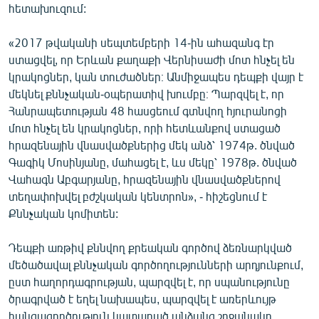
հետախուզում:
English
Русский
«2017 թվականի սեպտեմբերի 14-ին ահազանգ էր
ստացվել, որ Երևան քաղաքի Վերնիսաժի մոտ հնչել են
կրակոցներ, կան տուժածներ։ Անմիջապես դեպքի վայր է
ՀԵՏԵՎԵՔ ՄԵԶ
մեկնել քննչական-օպերատիվ խումբը։ Պարզվել է, որ
Հանրապետության 48 հասցեում գտնվող հյուրանոցի
մոտ հնչել են կրակոցներ, որի հետևանքով ստացած
հրազենային վնասվածքներից մեկ անձ՝ 1974թ. ծնված
Գագիկ Մոսինյանը, մահացել է, ևս մեկը՝ 1978թ. ծնված
«Ազատության» բոլոր կայքերը
Վահագն Աբգարյանը, հրազենային վնասվածքներով
տեղափոխվել բժշկական կենտրոն», - հիշեցնում է
Քննչական կոմիտեն:
Դեպքի առթիվ քննվող քրեական գործով ձեռնարկված
մեծածավալ քննչական գործողությունների արդյունքում,
ըստ հաղորդագրության, պարզվել է, որ սպանությունը
ծրագրված է եղել նախապես, պարզվել է առերևույթ
հանցագործություն կատարած անձանց շրջանակը,