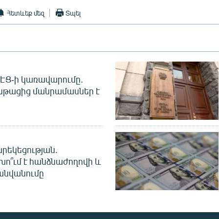
Հետևեք մեզ
Տպել
 ՀԷՑ-ի կառավարումը.
նթացից մանրամասներ է
րեկեցության.
խո՞ւմ է հանձնաժողովի և
անվանումը