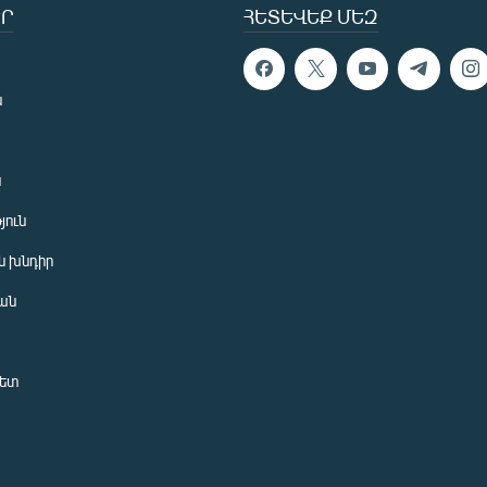
Ր
ՀԵՏԵՎԵՔ ՄԵԶ
ն
ն
յուն
 խնդիր
ան
նետ