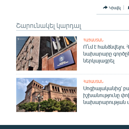
Կիսվել
Շարունակել կարդալ
ՀԱՅԱՍՏԱՆ
Ո՞ւմ է հանձնվելու
նախարարը գործը
ներկայացրել
ՀԱՅԱՍՏԱՆ
Սոցիալականից՝ բա
իշխանությունը փո
նախարարության 