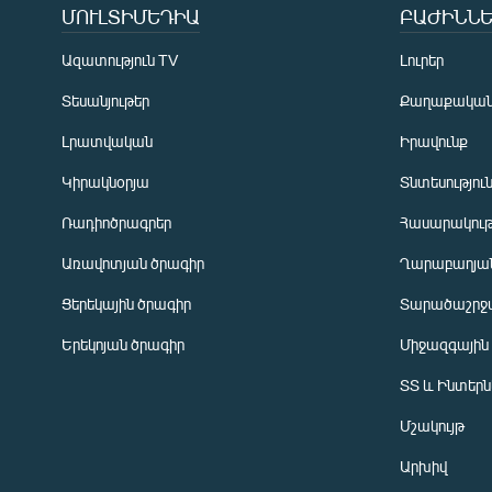
ՄՈՒԼՏԻՄԵԴԻԱ
ԲԱԺԻՆՆԵ
Ազատություն TV
Լուրեր
Տեսանյութեր
Քաղաքակա
Լրատվական
Իրավունք
Կիրակնօրյա
Տնտեսությու
Ռադիոծրագրեր
Հասարակութ
Առավոտյան ծրագիր
Ղարաբաղյան
Ցերեկային ծրագիր
Տարածաշրջ
Հայերեն
Երեկոյան ծրագիր
Միջազգային
English
ՏՏ և Ինտեր
Русский
Մշակույթ
ՀԵՏԵՎԵՔ ՄԵԶ
Արխիվ