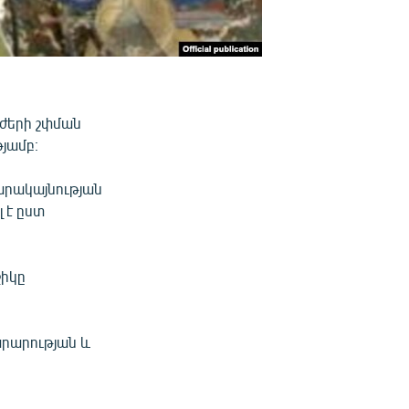
ւժերի շփման
թյամբ։
րակայնության
 է ըստ
շիկը
արարության և