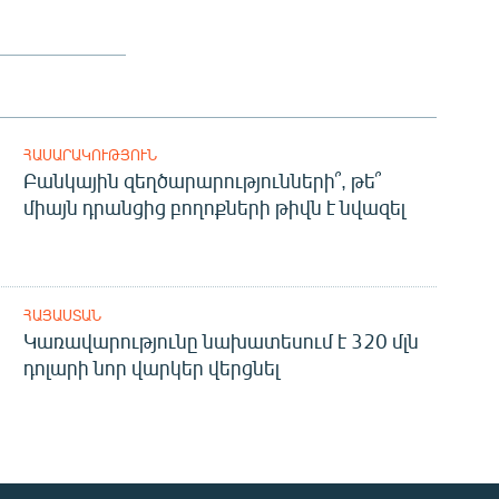
ՀԱՍԱՐԱԿՈՒԹՅՈՒՆ
Բանկային զեղծարարությունների՞, թե՞
միայն դրանցից բողոքների թիվն է նվազել
ՀԱՅԱՍՏԱՆ
Կառավարությունը նախատեսում է 320 մլն
դոլարի նոր վարկեր վերցնել