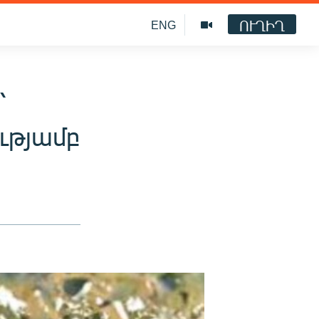
ՈՒՂԻՂ
ENG
՝
ւթյամբ