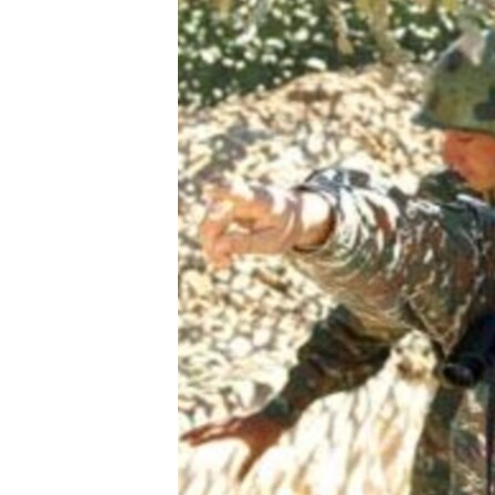
ՄԻՋԱԶԳԱՅԻՆ
ՄՇԱԿՈՒՅԹ
ՍՊՈՐՏ
ՄԵԿՆԱԲԱՆՈՒԹՅՈՒՆ
ՏՏ ԵՒ ԻՆՏԵՐՆԵՏ
ԿՈՐՈՆԱՎԻՐՈՒՍ
ԱՐԽԻՎ
ՏԵՍԱՆՅՈՒԹԵՐ
ԲԱՆԱՎԵՃ
ՁԳՏԵԼՈՎ ԼԱՎԱԳՈՒՅՆԻՆ
ՓՈԴՔԱՍԹ