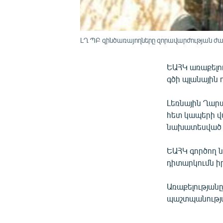
ԼՂ ՊԲ զինծառայողները զորավարժության ժ
ԵԱՀԿ առաքելու
գծի պլանային 
Լեռնային Ղար
հետ կապերի վ
նախատեսված 
ԵԱՀԿ գործող 
դիտարկումն ի
Առաքելության
պաշտպանությա