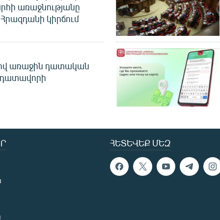
րհի առաջնությանը
Հրազդանի կիրճում
ծով առաջին դատական
 դատավորի
Ր
ՀԵՏԵՎԵՔ ՄԵԶ
ն
ն