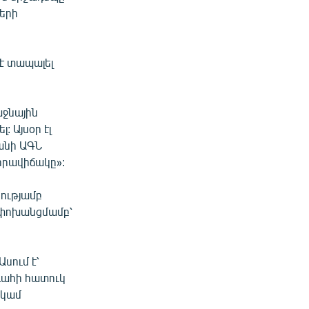
երի
 է տապալել
աջնային
: Այսօր էլ
տանի ԱԳՆ
 իրավիճակը»:
ությամբ
 փոխանցմամբ՝
սում է՝
ագահի հատուկ
 կամ