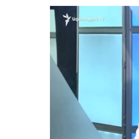
ՄԻՋԱԶԳԱՅԻՆ
ՄՇԱԿՈՒՅԹ
ՍՊՈՐՏ
ՄԵԿՆԱԲԱՆՈՒԹՅՈՒՆ
ՏՏ ԵՒ ԻՆՏԵՐՆԵՏ
ԿՈՐՈՆԱՎԻՐՈՒՍ
ԱՐԽԻՎ
ՏԵՍԱՆՅՈՒԹԵՐ
ԲԱՆԱՎԵՃ
ՁԳՏԵԼՈՎ ԼԱՎԱԳՈՒՅՆԻՆ
ՓՈԴՔԱՍԹ