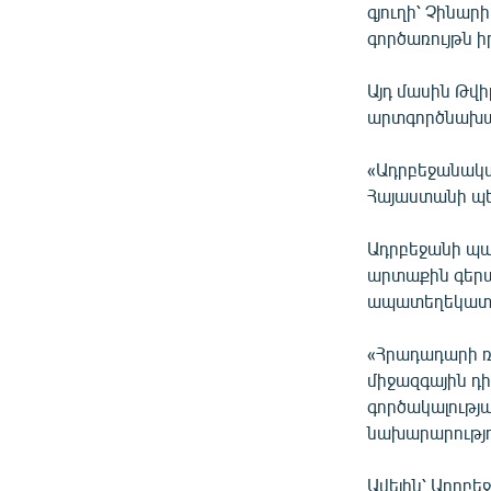
գյուղի՝ Չինար
գործառույթն ի
Այդ մասին Թվի
արտգործնախար
«Ադրբեջանակա
Հայաստանի պետ
Ադրբեջանի պա
արտաքին գերա
ապատեղեկատվո
«Հրադադարի ռ
միջազգային դ
գործակալությ
նախարարությո
Ավելին՝ Ադրբ