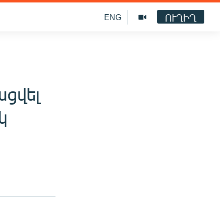
ՈՒՂԻՂ
ENG
ացվել
կ