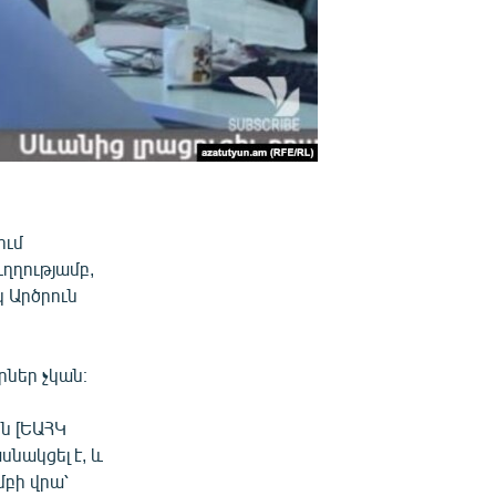
ում
ղղությամբ,
 Արծրուն
րներ չկան։
ն [ԵԱՀԿ
նակցել է, և
մբի վրա՝