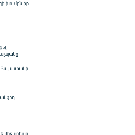
գի խումբն իր
ցել
ալայանը։
է Հայաստանի
նակցող
ն
թե միջադեպը