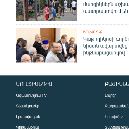
մարզիկներն աշխա
պատրաստվում են 
ԻՐԱՎՈՒՆՔ
Կաթողիկոսի գոր
նիստն ավարտվեց
ինքնաբացարկով
ՄՈՒԼՏԻՄԵԴԻԱ
ԲԱԺԻՆՆԵ
Ազատություն TV
Լուրեր
Տեսանյութեր
Քաղաքակա
Լրատվական
Իրավունք
Կիրակնօրյա
Տնտեսությու