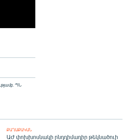
ւթյամբ. ՊՆ
ՔԱՂԱՔԱԿԱՆ
ԱԺ փոխխոսնակի ընդդիմադիր թեկնածուի