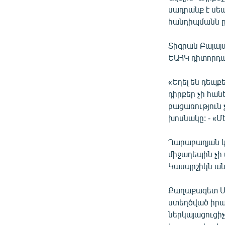
սադրանք է սե
հանդիպմանն 
Տիգրան Բալայա
ԵԱՀԿ դիտորդա
«Եղել են դեպք
դիրքեր չի հանե
բացառություն 
խոսնակը: - «Մ
Ղարաբաղյան կ
միջադեպին չի
Կասպրշիկն անձ
Քաղաքագետ Ստ
ստեղծված իրավ
ներկայացուցիչ