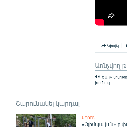
Կիսվել
Առնչվող 
ԵԱՀԿ մոնիթոր
խոսնակ
Շարունակել կարդալ
ՍՊՈՐՏ
«Օլիմպավան»-ը փ