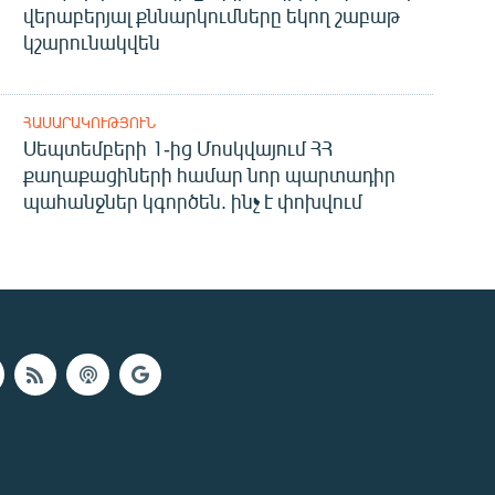
վերաբերյալ քննարկումները եկող շաբաթ
կշարունակվեն
ՀԱՍԱՐԱԿՈՒԹՅՈՒՆ
Սեպտեմբերի 1-ից Մոսկվայում ՀՀ
քաղաքացիների համար նոր պարտադիր
պահանջներ կգործեն. ինչ է փոխվում