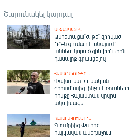
English
Շարունակել կարդալ
Русский
ՄԻՋԱԶԳԱՅԻՆ
ՀԵՏԵՎԵՔ ՄԵԶ
Անհետացա՞ծ, թե՞ զոհված․
ՌԴ-ն գումար է խնայում՝
անհետ կորած զինվորներին
դասալիք գրանցելով
ՀԱՍԱՐԱԿՈՒԹՅՈՒՆ
«Ազատության» բոլոր կայքերը
Փախուստ ռուսական
զորամասից. ինչու է ռուսների
հոսքը Հայաստան կրկին
ակտիվացել
ՀԱՍԱՐԱԿՈՒԹՅՈՒՆ
Գյումրիից Փարիզ․
հայկական անօդաչուն