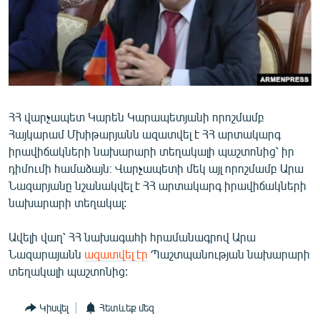
ՄԻՋԱԶԳԱՅԻՆ
ՄՇԱԿՈՒՅԹ
ՍՊՈՐՏ
ՄԵԿՆԱԲԱՆՈՒԹՅՈՒՆ
ՏՏ ԵՒ ԻՆՏԵՐՆԵՏ
ՀՀ վարչապետ Կարեն Կարապետյանի որոշմամբ
Հայկարամ Մխիթարյանն ազատվել է ՀՀ արտակարգ
ԿՈՐՈՆԱՎԻՐՈՒՍ
իրավիճակների նախարարի տեղակալի պաշտոնից՝ իր
ԱՐԽԻՎ
դիմումի համաձայն։ Վարչապետի մեկ այլ որոշմամբ Արա
Նազարյանը նշանակվել է ՀՀ արտակարգ իրավիճակների
ՏԵՍԱՆՅՈՒԹԵՐ
նախարարի տեղակալ:
ԲԱՆԱՎԵՃ
Ավելի վաղ՝ ՀՀ նախագահի հրամանագրով Արա
ՁԳՏԵԼՈՎ ԼԱՎԱԳՈՒՅՆԻՆ
Նազարայանն
ազատվել էր
Պաշտպանության նախարարի
ՓՈԴՔԱՍԹ
տեղակալի պաշտոնից:
Հայերեն
Կիսվել
Հետևեք մեզ