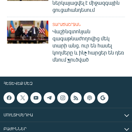
ներկայացվել է միջազգային
ցուցահանդեսում
ՏԱՐԱԾԱՇՐՋԱՆ
Վաշինգտոնյան
գագաթնաժողովից մեկ
տարի անց. ուր են հասել
կողմերը և ինչ հարցեր են դեռ
մնում չլուծված
ՀԵՏԵՎԵՔ ՄԵԶ
ՄՈՒԼՏԻՄԵԴԻԱ
ԲԱԺԻՆՆԵՐ