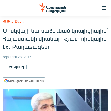
Մատչելիության
հղումներ
Անցնել
ՀԱՅԱՍՏԱՆ
հիմնական
ԱԶԱՏՈՒԹՅՈՒՆ TV
Մոսկվայի նախաձեռնած կոալիցիային՝
բովանդակությանը
ՀԱՅԱՍՏԱՆ
Անցնել
Հայաստանի միանալը «շատ ռիսկային
հիմնական
ՔԱՂԱՔԱԿԱՆ
է»․ Քաղաքագետ
մենյուին
ԸՆՏՐՈՒԹՅՈՒՆՆԵՐ 2026
Որոնում
օգոստոս 28, 2017
ԻՐԱՎՈՒՆՔ
Կիսվել
ՀԱՍԱՐԱԿՈՒԹՅՈՒՆ
ՏՆՏԵՍՈՒԹՅՈՒՆ
Ավելացրեք մեզ Google-ում
ՂԱՐԱԲԱՂ
ՊԱՏԵՐԱԶՄԻ 6 ՇԱԲԱԹՆԵՐԸ
ՏԱՐԱԾԱՇՐՋԱՆ