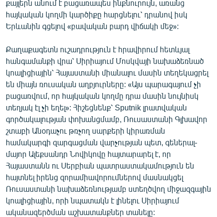
քայլերն անում է բացառապես ինքնուրույն, առանց
հայկական կողմի կարծիքը հարցնելու՝ դրանով իսկ
Երևանին գցելով «բավական բարդ վիճակի մեջ»:
Քաղաքագետն ուշադրություն է հրավիրում հետևյալ
հանգամանքի վրա՝ Սիրիայում Մոսկվայի նախաձեռնած
կոալիցիային՝ Հայաստանի միանալու մասին տեղեկացրել
են միայն ռուսական աղբյուրները: «Այս պարագայում չի
բացառվում, որ հայկական կողմը դրա մասին նույնիսկ
տեղյակ էլ չի եղել»: Հիշեցնենք՝ Sputnik լրատվական
գործակալության փոխանցմամբ, Ռուսաստանի Գլխավոր
շտաբի Անօդաչու թռչող սարքերի կիրառման
համակարգի զարգացման վարչության պետ, գեներալ-
մայոր Ալեքսանդր Նովիկովը հայտարարել է, որ
Հայաստանն ու Սերբիան պատրաստակամություն են
հայտնել իրենց զորամիավորումներով մասնակցել
Ռուսաստանի նախաձեռնությամբ ստեղծվող միջազգային
կոալիցիային, որի նպատակն է լինելու Սիրիայում
ականազերծման աշխատանքներ տանելը: