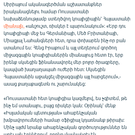
Սիրիայում ականազերծման աշխատանքներ
English
իրականացնելու համար Ռուսաստանի
Русский
նախաձեռնությամբ ստեղծվող կոալիցիային՝ Հայաստանի
միանալն,
«անշուշտ, ռիսկեր է պարունակում»: «Երբ դու
ՀԵՏԵՎԵՔ ՄԵԶ
կոալիցիայի մեջ ես Գերմանիայի, Մեծ Բրիտանիայի,
Միացյալ Նահանգների հետ, դրա փոխարեն ինչ-որ բան
ստանում ես: Հենց Իրաքում և այլ տեղերում գործող
միջազգային կոալիցիաներին միանալուց հետո էր, երբ
իրենք սկսեցին ֆինանսավորել մեր բոլոր ծրագրերը,
կապված խաղաղապահ ուժերի հետ: Սկսեցին
«Ազատության» բոլոր կայքերը
Հայաստանին աջակցել միջազգային այլ հարցերում»,-
ասաց քաղաքագետն ու շարունակեց:
«Ռուսաստանի հետ կոալիցիա կազմելով, ես չգիտեմ, թե
ինչ եմ ստանալու, բայց ռիսկեր կան: Օրինակ՝ մենք
«Իսլամական պետության» ահաբեկչական
խմբավորումների համար օֆիցիալ կդառնանք թիրախ:
Մինչ այժմ նրանք ահաբեկչական գործուղություններ են
արել այն երկներում, որոնք մասնակցել են