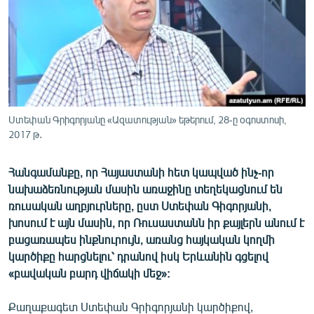
ՄԻՋԱԶԳԱՅԻՆ
ՄՇԱԿՈՒՅԹ
ՍՊՈՐՏ
ՄԵԿՆԱԲԱՆՈՒԹՅՈՒՆ
ՏՏ ԵՒ ԻՆՏԵՐՆԵՏ
Ստեփան Գրիգորյանը «Ազատության» եթերում, 28-ը օգոստոսի,
2017 թ․
ԿՈՐՈՆԱՎԻՐՈՒՍ
ԱՐԽԻՎ
Հանգամանքը, որ Հայաստանի հետ կապված ինչ-որ
ՏԵՍԱՆՅՈՒԹԵՐ
նախաձեռնության մասին առաջինը տեղեկացնում են
ռուսական աղբյուրները, ըստ Ստեփան Գիգորյանի,
ԲԱՆԱՎԵՃ
խոսում է այն մասին, որ Ռուսաստանն իր քայլերն անում է
ՁԳՏԵԼՈՎ ԼԱՎԱԳՈՒՅՆԻՆ
բացառապես ինքնուրույն, առանց հայկական կողմի
կարծիքը հարցնելու՝ դրանով իսկ Երևանին գցելով
ՓՈԴՔԱՍԹ
«բավական բարդ վիճակի մեջ»:
Հայերեն
Քաղաքագետ Ստեփան Գրիգորյանի կարծիքով,