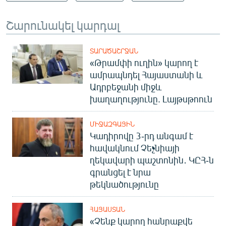
Շարունակել կարդալ
ՏԱՐԱԾԱՇՐՋԱՆ
«Թրամփի ուղին» կարող է
ամրապնդել Հայաստանի և
Ադրբեջանի միջև
խաղաղությունը. Լայթսթոուն
ՄԻՋԱԶԳԱՅԻՆ
Կադիրովը 3-րդ անգամ է
հավակնում Չեչնիայի
ղեկավարի պաշտոնին․ ԿԸՀ-ն
գրանցել է նրա
թեկնածությունը
ՀԱՅԱՍՏԱՆ
«Չենք կարող հանրաքվե