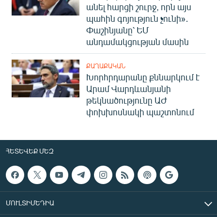
անել հարցի շուրջ, որն այս
պահին գոյություն չունի»․
Փաշինյանը՝ ԵՄ
անդամակցության մասին
ՔԱՂԱՔԱԿԱՆ
Խորհրդարանը քննարկում է
Արամ Վարդևանյանի
թեկնածությունը ԱԺ
փոխխոսնակի պաշտոնում
ՀԵՏԵՎԵՔ ՄԵԶ
ՄՈՒԼՏԻՄԵԴԻԱ