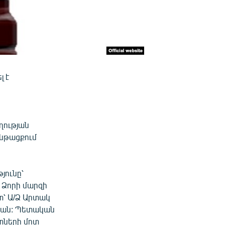
լ է
ղության
ընթացքում
յունը՝
 Ձորի մարզի
տ՝ Ա/Ձ Արտակ
նյան: Պետական
կտների մոտ