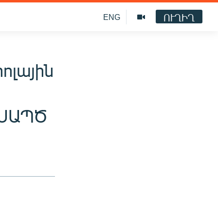
ՈՒՂԻՂ
ENG
ոլային
. ՍԱՊԾ