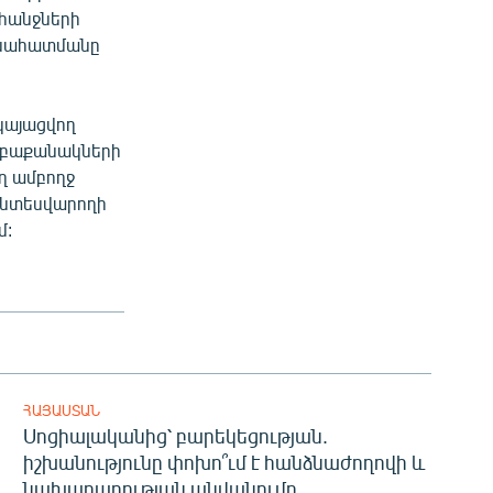
ահանջների
գնահատմանը
կայացվող
մբաքանակների
ղ ամբողջ
տնտեսվարողի
մ:
ՀԱՅԱՍՏԱՆ
Սոցիալականից՝ բարեկեցության.
իշխանությունը փոխո՞ւմ է հանձնաժողովի և
նախարարության անվանումը