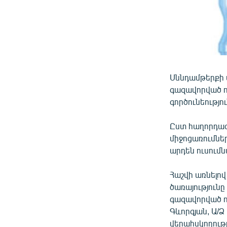
Սննդամթերքի 
գազավորված ո
գործունեությու
Ըստ հաղորդագ
միջոցառումներ
արդեն ուսումն
Հաշվի առնելով
ծառայություն
գազավորված ոչ
Գևորգյան, Ա/Ձ
վերահսկողությ