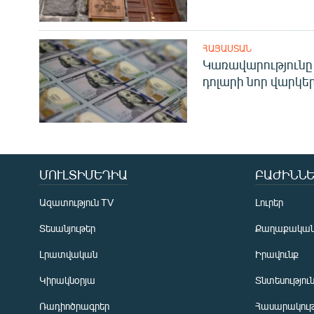
ՀԱՅԱՍՏԱՆ
Կառավարությունը 
դոլարի նոր վարկեր
ՄՈՒԼՏԻՄԵԴԻԱ
ԲԱԺԻՆՆԵ
Ազատություն TV
Լուրեր
Տեսանյութեր
Քաղաքակա
Լրատվական
Իրավունք
Կիրակնօրյա
Տնտեսությու
Ռադիոծրագրեր
Հասարակութ