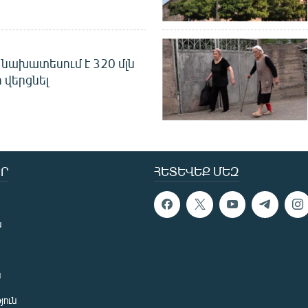
նախատեսում է 320 մլն
 վերցնել
Ր
ՀԵՏԵՎԵՔ ՄԵԶ
ն
ն
յուն