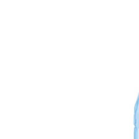
ՄԻՋԱԶԳԱՅԻՆ
ՄՇԱԿՈՒՅԹ
ՍՊՈՐՏ
ՄԵԿՆԱԲԱՆՈՒԹՅՈՒՆ
ՏՏ ԵՒ ԻՆՏԵՐՆԵՏ
ԿՈՐՈՆԱՎԻՐՈՒՍ
ԱՐԽԻՎ
ՏԵՍԱՆՅՈՒԹԵՐ
ԲԱՆԱՎԵՃ
ՁԳՏԵԼՈՎ ԼԱՎԱԳՈՒՅՆԻՆ
ՓՈԴՔԱՍԹ