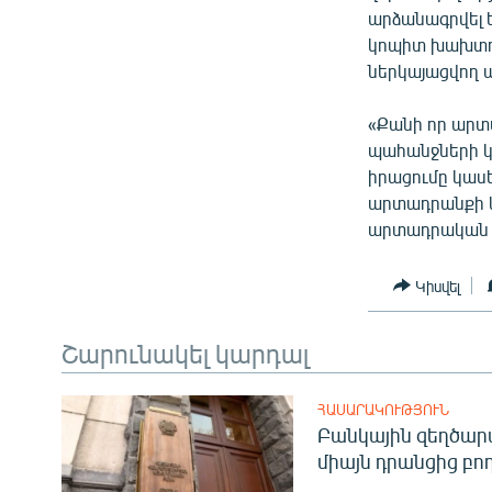
արձանագրվել 
կոպիտ խախտու
ներկայացվող
«Քանի որ արտ
պահանջների 
իրացումը կասե
արտադրանքի և
արտադրական գո
Կիսվել
Շարունակել կարդալ
ՀԱՍԱՐԱԿՈՒԹՅՈՒՆ
Բանկային զեղծարա
միայն դրանցից բող