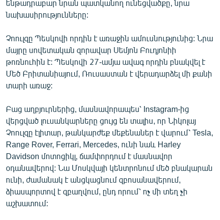
ենթադրաբար նրան պատկանող ունեցվածքը, նրա
English
նախասիրությունները:
Русский
Չոուլզը Պեսկովի որդին է առաջին ամուսնությունից: Նրա
մայրը սովետական զորավար Սեմյոն Բուդյոնիի
ՀԵՏԵՎԵՔ ՄԵԶ
թոռնուհին է: Պեսկովի 27-ամյա ավագ որդին բնակվել է
Մեծ Բրիտանիայում, Ռուսաստան է վերադարձել մի քանի
տարի առաջ:
Բաց աղբյուրներից, մասնավորապես՝ Instagram-ից
«Ազատության» բոլոր կայքերը
վերցված լուսանկարները ցույց են տալիս, որ Նիկոլայ
Չոուլզը էլիտար, թանկարժեք մեքենաներ է վարում՝ Tesla,
Range Rover, Ferrari, Mercedes, ունի նաև Harley
Davidson մոտոցիկլ, ճամփորդում է մասնավոր
օդանավերով: Նա Մոսկվայի կենտրոնում մեծ բնակարան
ունի, ժամանակ է անցկացնում զբոսանավերում,
ձիասպորտով է զբաղվում, ընդ որում՝ ոչ մի տեղ չի
աշխատում: