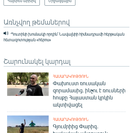
Հայերեն արխիվ
Միջազգային
Առնչվող թեմաներով
Պուտինի խոսնակի որդին՝ Նավալնիի հիմնադրամի հերթական
հետազոտության «հերոս»
Շարունակել կարդալ
ՀԱՍԱՐԱԿՈՒԹՅՈՒՆ
Փախուստ ռուսական
զորամասից. ինչու է ռուսների
հոսքը Հայաստան կրկին
ակտիվացել
ՀԱՍԱՐԱԿՈՒԹՅՈՒՆ
Գյումրիից Փարիզ․