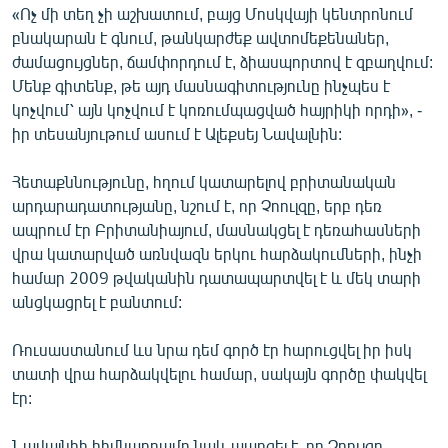
«Ոչ մի տեղ չի աշխատում, բայց Մոսկվայի կենտրոնում
բնակարան է գնում, թանկարժեք ավտոմեքենաներ,
ժամացույցներ, ճամփորդում է, ձիասպորտով է զբաղվում:
Մենք գիտենք, թե այդ մասնագիտությունը ինչպես է
կոչվում՝ այն կոչվում է կոռումպացված հայրիկի որդի», -
իր տեսանյութում ասում է Ալեքսեյ Նավալնին:
Հետաքննությունը, հղում կատարելով բրիտանական
արդարադատությանը, նշում է, որ Չոուլզը, երբ դեռ
ապրում էր Բրիտանիայում, մասնակցել է դեռահասների
վրա կատարված առնվազն երկու հարձակումների, ինչի
համար 2009 թվականին դատապարտվել է և մեկ տարի
անցկացրել է բանտում:
Ռուսաստանում ևս նրա դեմ գործ էր հարուցվել իր իսկ
տատի վրա հարձակվելու համար, սակայն գործը փակվել
էր:
Նավալնիի հիմնադրամը նաև պարզել է, որ Չոուլզը