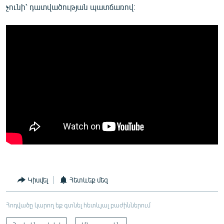
չունի՝ դատվածության պատճառով։
Կիսվել
Հետևեք մեզ
Հոդվածը կարող եք գտնել հետևյալ բաժիններում