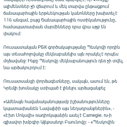
ալիմենտներ չի վճարում և մեկ տարվա ընթացքում
ճանապարհային երթևեկության կանոնները խախտել է
116 անգամ, բայց Ճանապարհային ոստիկանությունը,
համապատասխան մարմինները դրա վրա աչք են
փակում:
Ռուսաստանյան РБК գործակալությանը Պեսկովի որդին
այս տեսահոլովակը մեկնաբանելիս այն որակել է որպես
մղձավանջ: Ինքը Պեսկովը մեկնաբանություն դեռ չի տվել,
նա արձակուրդում է:
Ռուսատսանցի փորձագետները, սակայն, ասում են, թե
Կրեմլի խոսնակը ստիպած է լինելու արձագանքել:
«Ամենայն հավանականությամբ իշխանությունները
կպատասխանեն Նավալնիի այս նեղադրանքներին», -
«Էխո Մոկսվի» ռադիոկայանին ասել է Carnegie. ru-ի
գլխավոր խմբգիր Ալեքսանդր Բաունովը: - «Պեսկովին