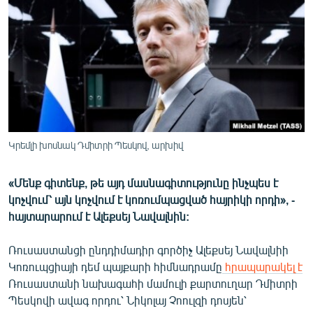
ՄԻՋԱԶԳԱՅԻՆ
ՄՇԱԿՈՒՅԹ
ՍՊՈՐՏ
ՄԵԿՆԱԲԱՆՈՒԹՅՈՒՆ
ՏՏ ԵՒ ԻՆՏԵՐՆԵՏ
ԿՈՐՈՆԱՎԻՐՈՒՍ
Կրեմլի խոսնակ Դմիտրի Պեսկով, արխիվ
ԱՐԽԻՎ
«Մենք գիտենք, թե այդ մասնագիտությունը ինչպես է
ՏԵՍԱՆՅՈՒԹԵՐ
կոչվում՝ այն կոչվում է կոռումպացված հայրիկի որդի», -
ԲԱՆԱՎԵՃ
հայտարարում է Ալեքսեյ Նավալնին:
ՁԳՏԵԼՈՎ ԼԱՎԱԳՈՒՅՆԻՆ
Ռուսաստանցի ընդդիմադիր գործիչ Ալեքսեյ Նավալնիի
ՓՈԴՔԱՍԹ
Կոռուպցիայի դեմ պայքարի հիմնադրամը
հրապարակել է
Ռուսաստանի նախագահի մամուլի քարտուղար Դմիտրի
Պեսկովի ավագ որդու՝ Նիկոլայ Չոուլզի դոսյեն՝
Հայերեն