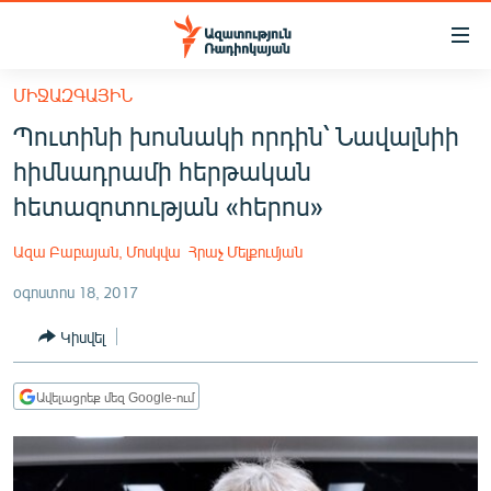
Մատչելիության
հղումներ
Անցնել
ՄԻՋԱԶԳԱՅԻՆ
հիմնական
ԱԶԱՏՈՒԹՅՈՒՆ TV
Պուտինի խոսնակի որդին՝ Նավալնիի
բովանդակությանը
ՀԱՅԱՍՏԱՆ
Անցնել
հիմնադրամի հերթական
հիմնական
ՔԱՂԱՔԱԿԱՆ
հետազոտության «հերոս»
մենյուին
ԸՆՏՐՈՒԹՅՈՒՆՆԵՐ 2026
Որոնում
Ազա Բաբայան, Մոսկվա
Հրաչ Մելքումյան
ԻՐԱՎՈՒՆՔ
օգոստոս 18, 2017
ՀԱՍԱՐԱԿՈՒԹՅՈՒՆ
Կիսվել
ՏՆՏԵՍՈՒԹՅՈՒՆ
ՂԱՐԱԲԱՂ
Ավելացրեք մեզ Google-ում
ՊԱՏԵՐԱԶՄԻ 6 ՇԱԲԱԹՆԵՐԸ
ՏԱՐԱԾԱՇՐՋԱՆ