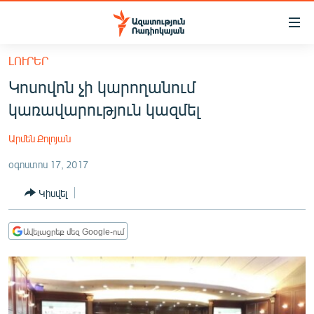
Մատչելիության
հղումներ
Անցնել
ԼՈՒՐԵՐ
հիմնական
ԱԶԱՏՈՒԹՅՈՒՆ TV
Կոսովոն չի կարողանում
բովանդակությանը
ՀԱՅԱՍՏԱՆ
Անցնել
կառավարություն կազմել
հիմնական
ՔԱՂԱՔԱԿԱՆ
մենյուին
Արմեն Քոլոյան
ԸՆՏՐՈՒԹՅՈՒՆՆԵՐ 2026
Որոնում
օգոստոս 17, 2017
ԻՐԱՎՈՒՆՔ
Կիսվել
ՀԱՍԱՐԱԿՈՒԹՅՈՒՆ
ՏՆՏԵՍՈՒԹՅՈՒՆ
Ավելացրեք մեզ Google-ում
ՂԱՐԱԲԱՂ
ՊԱՏԵՐԱԶՄԻ 6 ՇԱԲԱԹՆԵՐԸ
ՏԱՐԱԾԱՇՐՋԱՆ