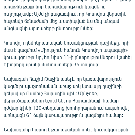
English
առաջին քայլը նոր կառավարություն կազմելու
ուղղությամբ: Այժմ չի բացառվում, որ Կոսովոն վերստին
Русский
հայտնվի ճգնաժամի մեջ և ստիպված ևս մեկ անգամ
անցկացնի արտահերթ ընտրություններ:
ՀԵՏԵՎԵՔ ՄԵԶ
Կոսովոյի դեմոկրատական կուսակցության դաշինքը, որի
մաս է կազմում «Միություն հանուն Կոսովոյի ապագայի»
կուսակցությունը, հունիսի 11-ի ընտրություններում շահել
է խորհրդարանի մանդատների 35 տոկոսը:
«Ազատության» բոլոր կայքերը
Նախագահ Հաշիմ Թաչին ասել է, որ կառավարություն
կազմելու պաշտոնական առաջարկ կտա այդ դաշինքի
ղեկավար Ռամուշ Հարադինային: Մինչդեռ,
վերլուծաբանները նշում են, որ Հարադինայի համար
դժվար կլինի 120-տեղանոց խորհրդարանում ապահովել
առնվազն 61 ձայն կառավարություն կազմելու համար:
Նախագահը կարող է քաղաքական որևէ կուսակցության