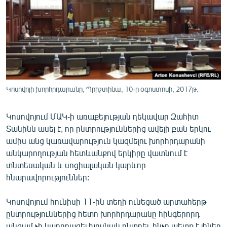
ՄԻՋԱԶԳԱՅԻՆ
ՄՇԱԿՈՒՅԹ
ՍՊՈՐՏ
ՄԵԿՆԱԲԱՆՈՒԹՅՈՒՆ
ՏՏ ԵՒ ԻՆՏԵՐՆԵՏ
Կոսովոյի խորհրդարանը, Պրիշտինա, 10-ը օգոստոսի, 2017թ.
ԿՈՐՈՆԱՎԻՐՈՒՍ
Կոսովոյում ՄԱԿ-ի առաքելության ղեկավար Զահիտ
ԱՐԽԻՎ
Տանինն ասել է, որ ընտրություններից ավելի քան երկու
ՏԵՍԱՆՅՈՒԹԵՐ
ամիս անց կառավարություն կազմելու խորհրդարանի
անկարողության հետևանքով երկիրը վատնում է
ԲԱՆԱՎԵՃ
տնտեսական և սոցիալական կարևոր
ՁԳՏԵԼՈՎ ԼԱՎԱԳՈՒՅՆԻՆ
հնարավորություններ:
ՓՈԴՔԱՍԹ
Կոսովոյում հունիսի 11-ին տեղի ունեցած արտահերթ
ընտրություններից հետո խորհրդարանը հինգերորդ
Հայերեն
անգամ չի կարողացել խոսնակ ընտրել, ինչը պետք է լիներ