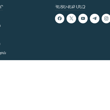
Ր
ՀԵՏԵՎԵՔ ՄԵԶ
ն
ն
յուն
 խնդիր
ան
նետ