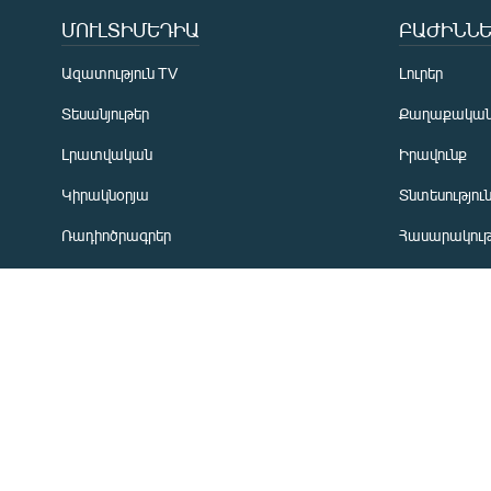
Русский
ՄՈՒԼՏԻՄԵԴԻԱ
ԲԱԺԻՆՆԵ
ՀԵՏԵՎԵՔ ՄԵԶ
Ազատություն TV
Լուրեր
Տեսանյութեր
Քաղաքակա
Լրատվական
Իրավունք
Կիրակնօրյա
Տնտեսությու
«Ազատության» բոլոր կայքերը
Ռադիոծրագրեր
Հասարակութ
Առավոտյան ծրագիր
Ղարաբաղյան
Ցերեկային ծրագիր
Տարածաշրջ
Երեկոյան ծրագիր
Միջազգային
ՏՏ և Ինտեր
Մշակույթ
Արխիվ