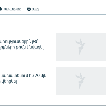
Հետևեք մեզ
Տպել
րությունների՞, թե՞
ոքների թիվն է նվազել
նախատեսում է 320 մլն
 վերցնել