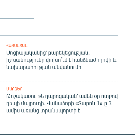
ՀԱՅԱՍՏԱՆ
Սոցիալականից՝ բարեկեցության.
իշխանությունը փոխո՞ւմ է հանձնաժողովի և
նախարարության անվանումը
ՄԱՐԶԵՐ
Թոշակառու թե դպրոցական՝ ամեն օր ոտքով
դեպի մայրուղի. Վանաձորի «Տարոն 1»-ը 3
ամիս առանց տրանսպորտի է