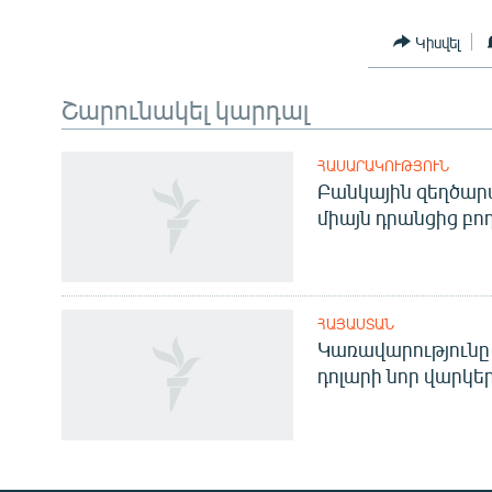
Կիսվել
Շարունակել կարդալ
ՀԱՍԱՐԱԿՈՒԹՅՈՒՆ
Բանկային զեղծարա
միայն դրանցից բող
ՀԱՅԱՍՏԱՆ
Կառավարությունը 
դոլարի նոր վարկեր
Հայերեն
English