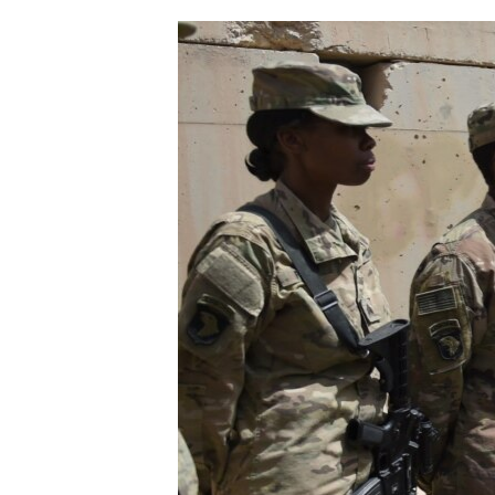
ՄԻՋԱԶԳԱՅԻՆ
ՄՇԱԿՈՒՅԹ
ՍՊՈՐՏ
ՄԵԿՆԱԲԱՆՈՒԹՅՈՒՆ
ՏՏ ԵՒ ԻՆՏԵՐՆԵՏ
ԿՈՐՈՆԱՎԻՐՈՒՍ
ԱՐԽԻՎ
ՏԵՍԱՆՅՈՒԹԵՐ
ԲԱՆԱՎԵՃ
ՁԳՏԵԼՈՎ ԼԱՎԱԳՈՒՅՆԻՆ
ՓՈԴՔԱՍԹ