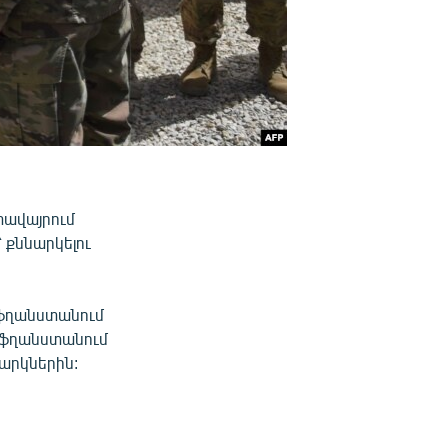
տավայրում
 քննարկելու
Աֆղանստանում
Աֆղանստանում
արկներին: