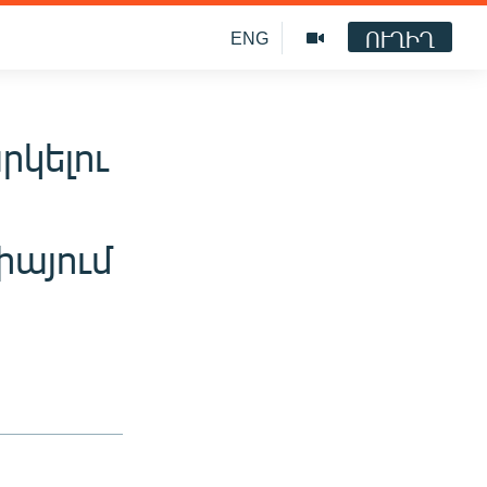
ՈՒՂԻՂ
ENG
րկելու
իայում