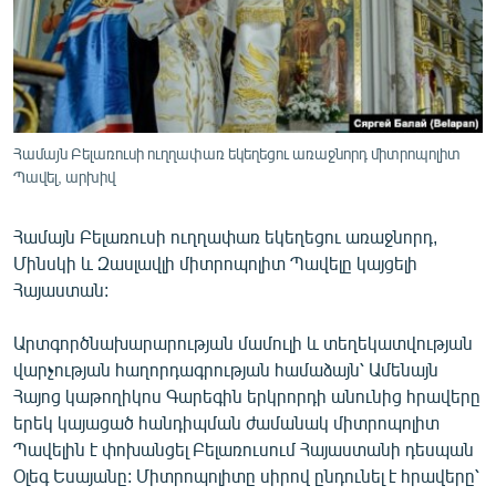
ՄԻՋԱԶԳԱՅԻՆ
ՄՇԱԿՈՒՅԹ
ՍՊՈՐՏ
ՄԵԿՆԱԲԱՆՈՒԹՅՈՒՆ
Համայն Բելառուսի ուղղափառ եկեղեցու առաջնորդ միտրոպոլիտ
Պավել, արխիվ
ՏՏ ԵՒ ԻՆՏԵՐՆԵՏ
ԿՈՐՈՆԱՎԻՐՈՒՍ
Համայն Բելառուսի ուղղափառ եկեղեցու առաջնորդ,
ԱՐԽԻՎ
Մինսկի և Զասլավլի միտրոպոլիտ Պավելը կայցելի
Հայաստան:
ՏԵՍԱՆՅՈՒԹԵՐ
ԲԱՆԱՎԵՃ
Արտգործնախարարության մամուլի և տեղեկատվության
վարչության հաղորդագրության համաձայն՝ Ամենայն
ՁԳՏԵԼՈՎ ԼԱՎԱԳՈՒՅՆԻՆ
Հայոց կաթողիկոս Գարեգին երկրորդի անունից հրավերը
ՓՈԴՔԱՍԹ
երեկ կայացած հանդիպման ժամանակ միտրոպոլիտ
Պավելին է փոխանցել Բելառուսում Հայաստանի դեսպան
Օլեգ Եսայանը: Միտրոպոլիտը սիրով ընդունել է հրավերը՝
Հայերեն