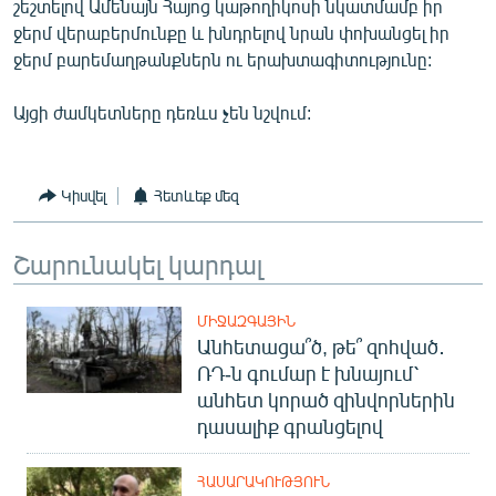
շեշտելով Ամենայն Հայոց կաթողիկոսի նկատմամբ իր
English
ջերմ վերաբերմունքը և խնդրելով նրան փոխանցել իր
ջերմ բարեմաղթանքներն ու երախտագիտությունը:
Русский
Այցի ժամկետները դեռևս չեն նշվում:
ՀԵՏԵՎԵՔ ՄԵԶ
Կիսվել
Հետևեք մեզ
Շարունակել կարդալ
«Ազատության» բոլոր կայքերը
ՄԻՋԱԶԳԱՅԻՆ
Անհետացա՞ծ, թե՞ զոհված․
ՌԴ-ն գումար է խնայում՝
անհետ կորած զինվորներին
դասալիք գրանցելով
ՀԱՍԱՐԱԿՈՒԹՅՈՒՆ