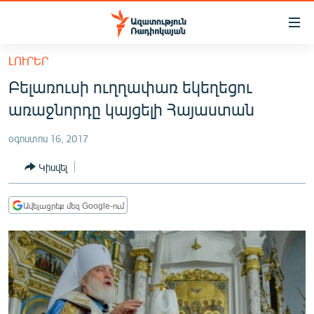
Մատչելիության
հղումներ
Անցնել
ԼՈՒՐԵՐ
հիմնական
ԱԶԱՏՈՒԹՅՈՒՆ TV
Բելառուսի ուղղափառ եկեղեցու
բովանդակությանը
ՀԱՅԱՍՏԱՆ
Անցնել
առաջնորդը կայցելի Հայաստան
հիմնական
ՔԱՂԱՔԱԿԱՆ
մենյուին
օգոստոս 16, 2017
ԸՆՏՐՈՒԹՅՈՒՆՆԵՐ 2026
Որոնում
Կիսվել
ԻՐԱՎՈՒՆՔ
ՀԱՍԱՐԱԿՈՒԹՅՈՒՆ
Ավելացրեք մեզ Google-ում
ՏՆՏԵՍՈՒԹՅՈՒՆ
ՂԱՐԱԲԱՂ
ՊԱՏԵՐԱԶՄԻ 6 ՇԱԲԱԹՆԵՐԸ
ՏԱՐԱԾԱՇՐՋԱՆ