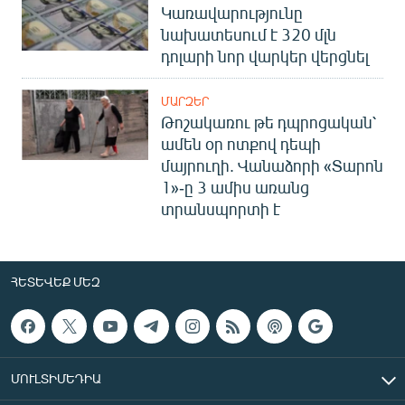
Կառավարությունը
նախատեսում է 320 մլն
դոլարի նոր վարկեր վերցնել
ՄԱՐԶԵՐ
Թոշակառու թե դպրոցական՝
ամեն օր ոտքով դեպի
մայրուղի. Վանաձորի «Տարոն
1»-ը 3 ամիս առանց
տրանսպորտի է
ՀԵՏԵՎԵՔ ՄԵԶ
ՄՈՒԼՏԻՄԵԴԻԱ