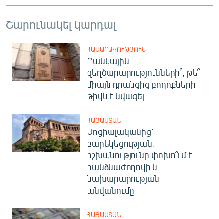
English
Շարունակել կարդալ
Русский
ՀԱՍԱՐԱԿՈՒԹՅՈՒՆ
ՀԵՏԵՎԵՔ ՄԵԶ
Բանկային
զեղծարարությունների՞, թե՞
միայն դրանցից բողոքների
թիվն է նվազել
«Ազատության» բոլոր կայքերը
ՀԱՅԱՍՏԱՆ
Սոցիալականից՝
բարեկեցության.
իշխանությունը փոխո՞ւմ է
հանձնաժողովի և
նախարարության
անվանումը
ՀԱՅԱՍՏԱՆ