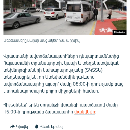
ՄԻՋԱԶԳԱՅԻՆ
ՄՇԱԿՈՒՅԹ
ՍՊՈՐՏ
ՄԵԿՆԱԲԱՆՈՒԹՅՈՒՆ
Մեքենաները Լարսի անցակետում, արխիվ.
ՏՏ ԵՒ ԻՆՏԵՐՆԵՏ
Վրաստանի ավտոճանապարհների դեպարտամենտից
ԿՈՐՈՆԱՎԻՐՈՒՍ
Հայաստանի տրանսպորտի, կապի և տեղեկատվական
ԱՐԽԻՎ
տեխնոլոգիաների նախարարությանը (ՏԿՏՏՆ)
տեղեկացրել են, որ Ստեփանծմինդա-Լարս
ՏԵՍԱՆՅՈՒԹԵՐ
ավտոճանապարհը այսօր՝ ժամը 08:00-ի դրությամբ բաց
ԲԱՆԱՎԵՃ
է տրանսպորտային բոլոր միջոցների համար։
ՁԳՏԵԼՈՎ ԼԱՎԱԳՈՒՅՆԻՆ
Հիշեցնենք՝ երեկ սողանքի վտանգի պատճառով ժամը
ՓՈԴՔԱՍԹ
16.00-ի դրությամբ ճանապարհը
փակվելէր
:
Հայերեն
Կիսվել
Հետևեք մեզ