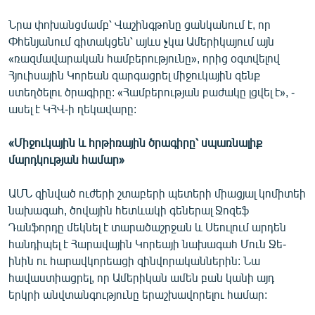
Նրա փոխանցմամբ՝ Վաշինգթոնը ցանկանում է, որ
Փհենյանում գիտակցեն՝ այևս չկա Ամերիկայում այն
«ռազմավարական համբերությունը», որից օգտվելով
Հյուիսային Կորեան զարգացրել միջուկային զենք
ստեղծելու ծրագիրը: «Համբերության բաժակը լցվել է», -
ասել է ԿՀՎ-ի ղեկավարը:
«Միջուկային և հրթիռային ծրագիրը՝ սպառնալիք
մարդկության համար»
ԱՄՆ զինված ուժերի շտաբերի պետերի միացյալ կոմիտեի
նախագահ, ծովային հետևակի գեներալ Ջոզեֆ
Դանֆորդը մեկնել է տարածաշրջան և Սեուլում արդեն
հանդիպել է Հարավային Կորեայի նախագահ Մուն Ջե-
ինին ու հարավկորեացի զինվորականներին: Նա
հավաստիացրել, որ Ամերիկան ամեն բան կանի այդ
երկրի անվտանգությունը երաշխավորելու համար: