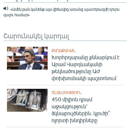
«Ամեն բան կանենք այս վիճակից առանց պատերազմի դուրս
գալու համար»
Շարունակել կարդալ
ՔԱՂԱՔԱԿԱՆ
Խորհրդարանը քննարկում է
Արամ Վարդևանյանի
թեկնածությունը ԱԺ
փոխխոսնակի պաշտոնում
ՏՆՏԵՍՈՒԹՅՈՒՆ
450 միլիոն դրամ
աջակցություն՝
ձկնաբույծներին. կլուծի՞
ոլորտի խնդիրները