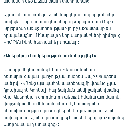
այն ավելի մեծ է, քան տասը տարի առաջ:
English
Ազգային անվտանգության հարցերով խորհրդականը
Русский
հավելել է, որ դիվանագետները պետքարուղար Ռեքս
Թիլերսոնի առաջնորդությամբ լուրջ աշխատանք են
ՀԵՏԵՎԵՔ ՄԵԶ
իրականացնում հնարավոր նոր սադրանքների դիմելուց
Կիմ Չեն Ինին հետ պահելու համար:
«Ամերիկայի համբերության բաժակը լցվել է»
Խնդիրը մեկնաբանել է նաև Կենտրոնական
«Ազատության» բոլոր կայքերը
հետախուզական վարչության տնօրեն Մայք Փոմփեոն՝
ասելով․ - «Հենց այս պահին պատերազմի վտանգ չկա,
Հյուսիսային Կորեայի հարձակման անմիջական վտանգ
չկա: Ամերիկայի ժողովուրդը պետք է իմանա այդ մասին,
վարչակազմն ամեն բան անում է, նախագահը
հետախուզության կառույցներին և պաշտպանության
նախարարությանը կարգադրել է ամեն կերպ պաշտպանել
Ամերիկան այդ վտանգից»: