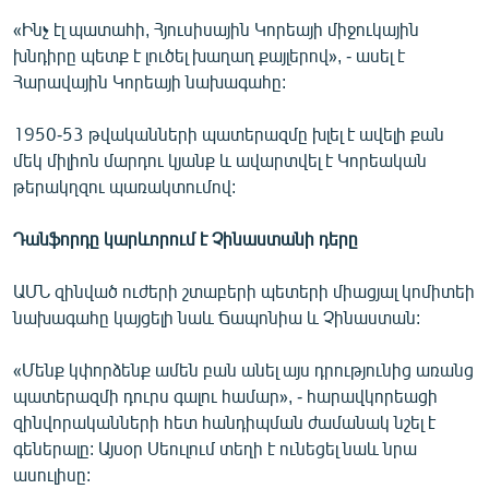
«Ինչ էլ պատահի, Հյուսիսային Կորեայի միջուկային
խնդիրը պետք է լուծել խաղաղ քայլերով», - ասել է
Հարավային Կորեայի նախագահը:
1950-53 թվականների պատերազմը խլել է ավելի քան
մեկ միլիոն մարդու կյանք և ավարտվել է Կորեական
թերակղզու պառակտումով:
Դանֆորդը կարևորում է Չինաստանի դերը
ԱՄՆ զինված ուժերի շտաբերի պետերի միացյալ կոմիտեի
նախագահը կայցելի նաև Ճապոնիա և Չինաստան:
«Մենք կփորձենք ամեն բան անել այս դրությունից առանց
պատերազմի դուրս գալու համար», - հարավկորեացի
զինվորականների հետ հանդիպման ժամանակ նշել է
գեներալը: Այսօր Սեուլում տեղի է ունեցել նաև նրա
ասուլիսը: