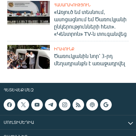
ՀԱՍԱՐԱԿՈՒԹՅՈՒՆ
«Առյուծ եմ տեսնում,
ասոցացնում եմ Ծառուկյանի
ընկերությունների հետ».
«Կենտրոն» TV-ն տուգանվեց
ԻՐԱՎՈՒՆՔ
Ծառուկյանին նոր՝ 3-րդ
մեղադրանքն է առաջադրվել
ՀԵՏԵՎԵՔ ՄԵԶ
ՄՈՒԼՏԻՄԵԴԻԱ