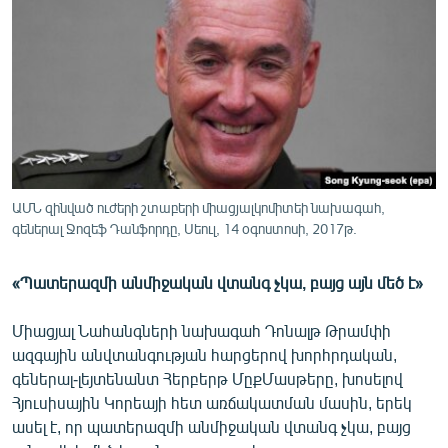
ՄԻՋԱԶԳԱՅԻՆ
ՄՇԱԿՈՒՅԹ
ՍՊՈՐՏ
ՄԵԿՆԱԲԱՆՈՒԹՅՈՒՆ
ՏՏ ԵՒ ԻՆՏԵՐՆԵՏ
ԿՈՐՈՆԱՎԻՐՈՒՍ
ԱՄՆ զինված ուժերի շտաբերի միացյալկոմիտեի նախագահ,
գեներալ Ջոզեֆ Դանֆորդը, Սեուլ, 14 օգոստոսի, 2017թ.
ԱՐԽԻՎ
ՏԵՍԱՆՅՈՒԹԵՐ
«Պատերազմի անմիջական վտանգ չկա, բայց այն մեծ է»
ԲԱՆԱՎԵՃ
Միացյալ Նահանգների նախագահ Դոնալթ Թրամփի
ՁԳՏԵԼՈՎ ԼԱՎԱԳՈՒՅՆԻՆ
ազգային անվտանգության հարցերով խորհրդական,
ՓՈԴՔԱՍԹ
գեներալ-լեյտենանտ Հերբերթ ՄըքՄասթերը, խոսելով
Հյուսիսային Կորեայի հետ առճակատման մասին, երեկ
ասել է, որ պատերազմի անմիջական վտանգ չկա, բայց
Հայերեն