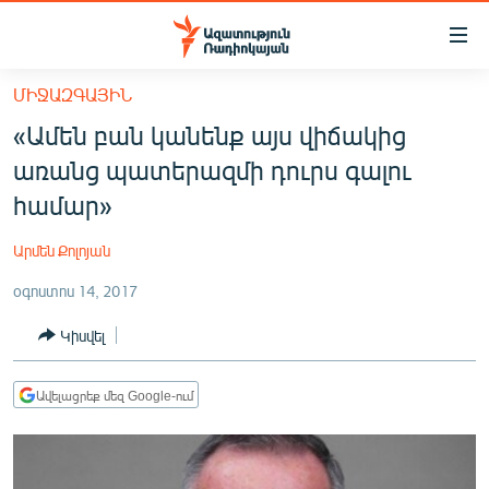
Մատչելիության
հղումներ
Անցնել
ՄԻՋԱԶԳԱՅԻՆ
հիմնական
ԱԶԱՏՈՒԹՅՈՒՆ TV
«Ամեն բան կանենք այս վիճակից
բովանդակությանը
ՀԱՅԱՍՏԱՆ
Անցնել
առանց պատերազմի դուրս գալու
հիմնական
ՔԱՂԱՔԱԿԱՆ
համար»
մենյուին
ԸՆՏՐՈՒԹՅՈՒՆՆԵՐ 2026
Որոնում
Արմեն Քոլոյան
ԻՐԱՎՈՒՆՔ
օգոստոս 14, 2017
ՀԱՍԱՐԱԿՈՒԹՅՈՒՆ
Կիսվել
ՏՆՏԵՍՈՒԹՅՈՒՆ
ՂԱՐԱԲԱՂ
Ավելացրեք մեզ Google-ում
ՊԱՏԵՐԱԶՄԻ 6 ՇԱԲԱԹՆԵՐԸ
ՏԱՐԱԾԱՇՐՋԱՆ