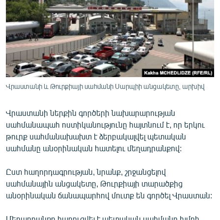
ՄԻՋԱԶԳԱՅԻՆ
ՄՇԱԿՈՒՅԹ
ՍՊՈՐՏ
ՄԵԿՆԱԲԱՆՈՒԹՅՈՒՆ
ՏՏ ԵՒ ԻՆՏԵՐՆԵՏ
Վրաստանի և Թուրքիայի սահմանի Սարպիի անցակետը, արխիվ
ԿՈՐՈՆԱՎԻՐՈՒՍ
Վրաստանի ներքին գործերի նախարարության
ԱՐԽԻՎ
սահմանապահ ոստիկանությունը հայտնում է, որ երկու
ՏԵՍԱՆՅՈՒԹԵՐ
թուրք սահմանախախտ է ձերբակալվել պետական
սահմանը անօրինական հատելու մեղադրանքով:
ԲԱՆԱՎԵՃ
ՁԳՏԵԼՈՎ ԼԱՎԱԳՈՒՅՆԻՆ
Ըստ հաղորդագրության, նրանք, շրջանցելով
սահմանային անցակետը, Թուրքիայի տարածքից
ՓՈԴՔԱՍԹ
անօրինական ճանապարհով մուտք են գործել Վրաստան:
Հայերեն
Մեղադրանքը հարուցվել է պետական սահմանը խմբի