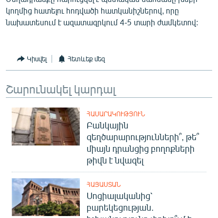
English
կողմից հատելու հոդվածի հատկանիշներով, որը
նախատեսում է ազատազրկում 4-5 տարի ժամկետով:
Русский
ՀԵՏԵՎԵՔ ՄԵԶ
Կիսվել
Հետևեք մեզ
Շարունակել կարդալ
ՀԱՍԱՐԱԿՈՒԹՅՈՒՆ
«Ազատության» բոլոր կայքերը
Բանկային
զեղծարարությունների՞, թե՞
միայն դրանցից բողոքների
թիվն է նվազել
ՀԱՅԱՍՏԱՆ
Սոցիալականից՝
բարեկեցության.