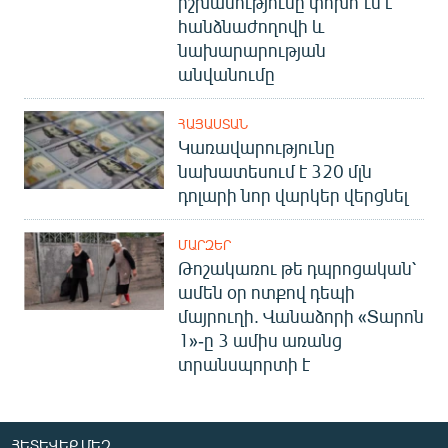
իշխանությունը փոխո՞ւմ է
հանձնաժողովի և
նախարարության
անվանումը
ՀԱՅԱՍՏԱՆ
Կառավարությունը
նախատեսում է 320 մլն
դոլարի նոր վարկեր վերցնել
ՄԱՐԶԵՐ
Թոշակառու թե դպրոցական՝
ամեն օր ոտքով դեպի
մայրուղի. Վանաձորի «Տարոն
1»-ը 3 ամիս առանց
տրանսպորտի է
ՀԵՏԵՎԵՔ ՄԵԶ