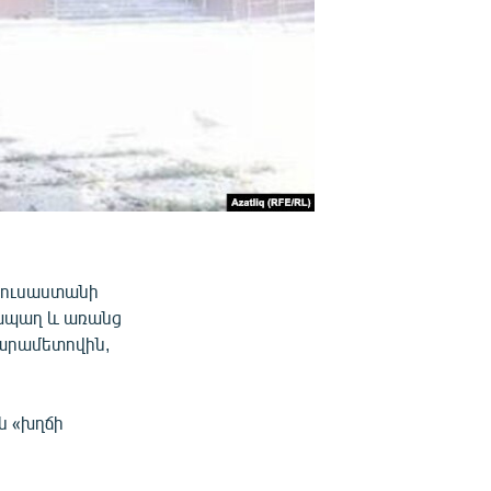
 Ռուսաստանի
հապաղ և առանց
արամետովին,
ն «խղճի