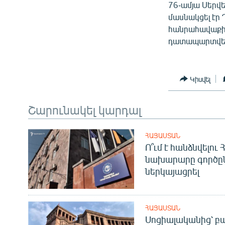
76-ամյա Սերվե
մասնակցել էր
հանրահավաքին
դատապարտվել 1
Կիսվել
Շարունակել կարդալ
ՀԱՅԱՍՏԱՆ
Ո՞ւմ է հանձնվելու
նախարարը գործը
ներկայացրել
ՀԱՅԱՍՏԱՆ
Սոցիալականից՝ բա