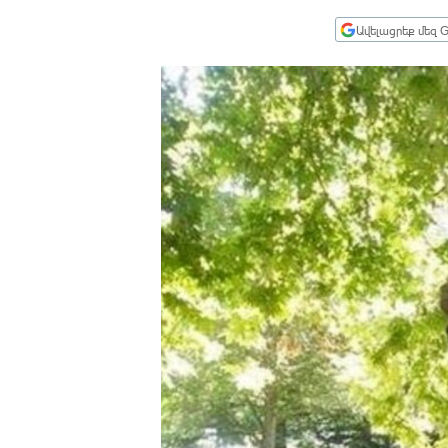
ՄԻՋԱԶԳԱՅԻՆ
Ավելացրեք մեզ G
ՄՇԱԿՈՒՅԹ
ՍՊՈՐՏ
ՄԵԿՆԱԲԱՆՈՒԹՅՈՒՆ
ՏՏ ԵՒ ԻՆՏԵՐՆԵՏ
ԿՈՐՈՆԱՎԻՐՈՒՍ
ԱՐԽԻՎ
ՏԵՍԱՆՅՈՒԹԵՐ
ԲԱՆԱՎԵՃ
ՁԳՏԵԼՈՎ ԼԱՎԱԳՈՒՅՆԻՆ
ՓՈԴՔԱՍԹ