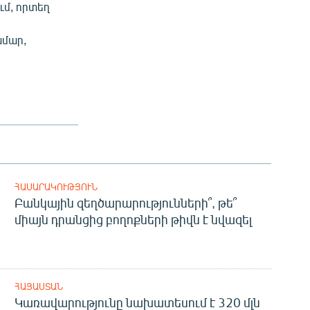
ւմ, որտեղ
ղ
ամար,
ՀԱՍԱՐԱԿՈՒԹՅՈՒՆ
Բանկային զեղծարարությունների՞, թե՞
միայն դրանցից բողոքների թիվն է նվազել
ՀԱՅԱՍՏԱՆ
Կառավարությունը նախատեսում է 320 մլն