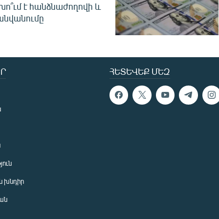
խո՞ւմ է հանձնաժողովի և
անվանումը
Ր
ՀԵՏԵՎԵՔ ՄԵԶ
ն
ն
յուն
 խնդիր
ան