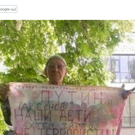
oogle-ում