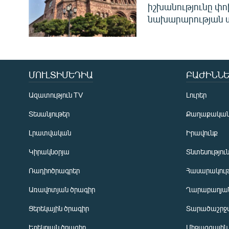
իշխանությունը փո
նախարարության 
ՄՈՒԼՏԻՄԵԴԻԱ
ԲԱԺԻՆՆԵ
Ազատություն TV
Լուրեր
Տեսանյութեր
Քաղաքակա
Լրատվական
Իրավունք
Կիրակնօրյա
Տնտեսությու
Ռադիոծրագրեր
Հասարակութ
Առավոտյան ծրագիր
Ղարաբաղյան
Ցերեկային ծրագիր
Տարածաշրջ
Հայերեն
Երեկոյան ծրագիր
Միջազգային