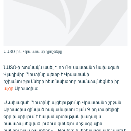
ՄԻՋԱԶԳԱՅԻՆ
ՄՇԱԿՈՒՅԹ
ՍՊՈՐՏ
ՄԵԿՆԱԲԱՆՈՒԹՅՈՒՆ
ՏՏ ԵՒ ԻՆՏԵՐՆԵՏ
ՆԱՏՕ-ի և Վրաստանի դրոշները
ԿՈՐՈՆԱՎԻՐՈՒՍ
ՆԱՏՕ-ի խոսնակն ասել է, որ Ռուսաստանի նախագահ
ԱՐԽԻՎ
Վլադիմիր Պուտինը պետք է Վրաստանի
ՏԵՍԱՆՅՈՒԹԵՐ
իշխանությունների հետ նախօրոք համաձայնեցներ իր
այցը
Աբխազիա:
ԲԱՆԱՎԵՃ
ՁԳՏԵԼՈՎ ԼԱՎԱԳՈՒՅՆԻՆ
«Նախագահ Պուտինի այցելությունը Վրաստանի շրջան
Աբխազիա զինված հակամարտության 9-րդ տարելիցի
ՓՈԴՔԱՍԹ
օրը խարխլում է հակամարտության խաղաղ և
համաձայնեցված լուծում գտնելու միջազգային
Հայերեն
հանրության ջանքերը», - Reuters-ի փոխանցմամբ՝ ասել է