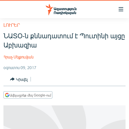
Մատչելիության
հղումներ
Անցնել
ԼՈՒՐԵՐ
հիմնական
ԱԶԱՏՈՒԹՅՈՒՆ TV
ՆԱՏՕ-ն քննադատում է Պուտինի այցը
բովանդակությանը
ՀԱՅԱՍՏԱՆ
Անցնել
Աբխազիա
հիմնական
ՔԱՂԱՔԱԿԱՆ
մենյուին
Հրաչ Մելքումյան
ԸՆՏՐՈՒԹՅՈՒՆՆԵՐ 2026
Որոնում
օգոստոս 09, 2017
ԻՐԱՎՈՒՆՔ
Կիսվել
ՀԱՍԱՐԱԿՈՒԹՅՈՒՆ
ՏՆՏԵՍՈՒԹՅՈՒՆ
Ավելացրեք մեզ Google-ում
ՂԱՐԱԲԱՂ
ՊԱՏԵՐԱԶՄԻ 6 ՇԱԲԱԹՆԵՐԸ
ՏԱՐԱԾԱՇՐՋԱՆ