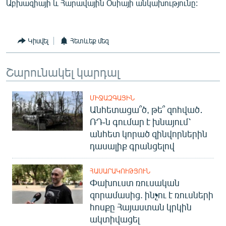
Աբխազիայի և Հարավային Օսիայի անկախությունը:
Կիսվել
Հետևեք մեզ
Շարունակել կարդալ
ՄԻՋԱԶԳԱՅԻՆ
Անհետացա՞ծ, թե՞ զոհված․
ՌԴ-ն գումար է խնայում՝
անհետ կորած զինվորներին
դասալիք գրանցելով
ՀԱՍԱՐԱԿՈՒԹՅՈՒՆ
Փախուստ ռուսական
զորամասից. ինչու է ռուսների
հոսքը Հայաստան կրկին
ակտիվացել