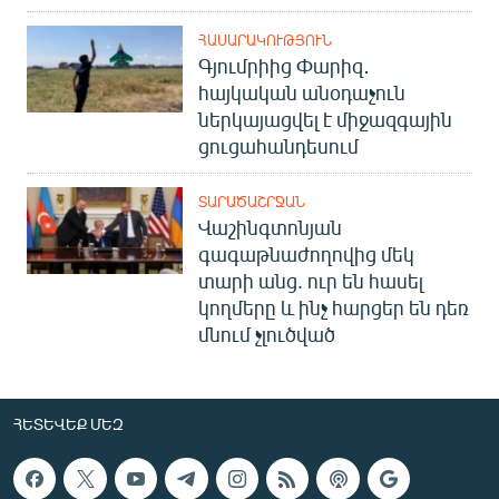
ՀԱՍԱՐԱԿՈՒԹՅՈՒՆ
Գյումրիից Փարիզ․
հայկական անօդաչուն
ներկայացվել է միջազգային
ցուցահանդեսում
ՏԱՐԱԾԱՇՐՋԱՆ
Վաշինգտոնյան
գագաթնաժողովից մեկ
տարի անց. ուր են հասել
կողմերը և ինչ հարցեր են դեռ
մնում չլուծված
ՀԵՏԵՎԵՔ ՄԵԶ