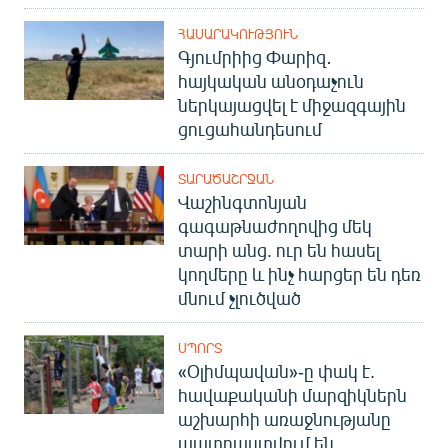
ՀԱՍԱՐԱԿՈՒԹՅՈՒՆ
Գյումրիից Փարիզ․
հայկական անօդաչուն
ներկայացվել է միջազգային
ցուցահանդեսում
ՏԱՐԱԾԱՇՐՋԱՆ
Վաշինգտոնյան
գագաթնաժողովից մեկ
տարի անց. ուր են հասել
կողմերը և ինչ հարցեր են դեռ
մնում չլուծված
ՍՊՈՐՏ
«Օլիմպավան»-ը փակ է.
հավաքականի մարզիկներն
աշխարհի առաջնությանը
պատրաստվում են