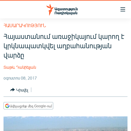
Մատչելիության
հղումներ
Անցնել
ՀԱՍԱՐԱԿՈՒԹՅՈՒՆ
հիմնական
ԱԶԱՏՈՒԹՅՈՒՆ TV
Հայաստանում առաջիկայում կարող է
բովանդակությանը
ՀԱՅԱՍՏԱՆ
Անցնել
կրկնապատկվել աղբահանության
հիմնական
ՔԱՂԱՔԱԿԱՆ
վարձը
մենյուին
ԸՆՏՐՈՒԹՅՈՒՆՆԵՐ 2026
Որոնում
Տաթև Դանիելյան
ԻՐԱՎՈՒՆՔ
օգոստոս 08, 2017
ՀԱՍԱՐԱԿՈՒԹՅՈՒՆ
Կիսվել
ՏՆՏԵՍՈՒԹՅՈՒՆ
ՂԱՐԱԲԱՂ
Ավելացրեք մեզ Google-ում
ՊԱՏԵՐԱԶՄԻ 6 ՇԱԲԱԹՆԵՐԸ
ՏԱՐԱԾԱՇՐՋԱՆ