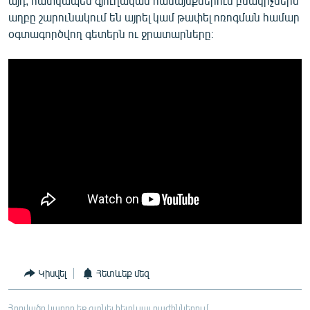
այդ, հատկապես գյուղական համայնքներում բնակիչներն
աղբը շարունակում են այրել կամ թափել ոռոգման համար
օգտագործվող գետերն ու ջրատարները։
Կիսվել
Հետևեք մեզ
Հոդվածը կարող եք գտնել հետևյալ բաժիններում