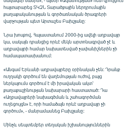
սակագնի մասին», - այսօր «Ազատության» հետ զրույցում
English
հայտարարեց ՏԿԶՆ Տարածքային ներդրումային
քաղաքականության և գործառնական ծրագրերի
Русский
վարչության պետ Արտաշես Բախշյանը։
ՀԵՏԵՎԵՔ ՄԵԶ
Նրա խոսքով, Հայաստանում 2000-ից ավելի աղբավայր
կա, սակայն դրանցից որևէ մեկն արտոնագրված չէ և
աղբավայրի համար նախատեսված չափանիշներին չի
համապատասխանում:
«Անգամ Երևանի աղբավայրերը օրինական չեն: Դրանք
«Ազատության» բոլոր կայքերը
ուղղակի գործում են վաղեմության ուժով, բայց
ներկայումս գործում է մի իրավական ակտ՝
քաղաքաշինության նախարարի հաստատած: Դա
«Աղբավայրերի նախագծման և շահագործման
ուղեցույցն» է, որի համաձայն որևէ աղբավայր չի
գործում», - մանրամասնեց Բախշյանը:
Մինչև սեպտեմբեր տեղական իշխանություններին