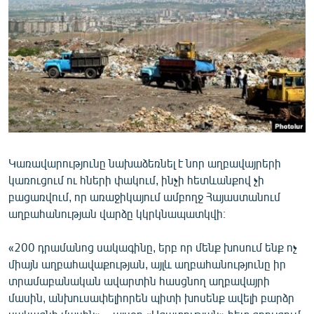
ՄԻՋԱԶԳԱՅԻՆ
ՄՇԱԿՈՒՅԹ
ՍՊՈՐՏ
ՄԵԿՆԱԲԱՆՈՒԹՅՈՒՆ
ՏՏ ԵՒ ԻՆՏԵՐՆԵՏ
ԿՈՐՈՆԱՎԻՐՈՒՍ
Կառավարությունը նախաձեռնել է նոր աղբավայրերի
ԱՐԽԻՎ
կառուցում ու հների փակում, ինչի հետևանքով չի
ՏԵՍԱՆՅՈՒԹԵՐ
բացառվում, որ առաջիկայում ամբողջ Հայաստանում
աղբահանության վարձը կկրկնապատկվի։
ԲԱՆԱՎԵՃ
ՁԳՏԵԼՈՎ ԼԱՎԱԳՈՒՅՆԻՆ
«200 դրամանոց սակագինը, երբ որ մենք խոսում ենք ոչ
միայն աղբահավաքության, այլև աղբահանությունը իր
ՓՈԴՔԱՍԹ
տրամաբանական ավարտին հասցնող աղբավայրի
մասին, անխուսափելիորեն պիտի խոսենք ավելի բարձր
Հայերեն