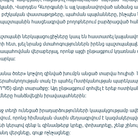
կյանի, Վարդգես Գևորգյանի և այլ կալանավորված անձանց 
ց բժշկական փաստաթղթերը, պահման պայմանները, ինչպես
 պաշտպանին հասցեագրված բողոքներում բարձրացված հա
աշտպանի ներկայացուցիչները կապ են հաստատել կալանավ
 հետ, լսել նրանց մտահոգություններն իրենց պաշտպանյալ
 ապահովման վերաբերյալ, որոնք այցի ընթացքում կդառնան
ռարկա:
ասնա ծռեր» կոչվող զինված խումբն անցած տարվա հուլիսի 1
վերահսկողության տակ էր պահել Ոստիկանության պարեկա
ՊՊԾ) գնդի տարածքը: Այդ ընթացքում զոհվել է երեք ոստիկան:
մները հանձնվեցին իրավապահներին:
ջ տեղի ունեցած իրադարձությունների կապակցությամբ ավե
րվում, որոնց հիմնական մասին մեղսագրվում է կազմակերպ
ի կերպով զենք և զինամթերք կրելը, փոխադրելը, շենք շինու
դ վերցնելը, գույք ոչնչացնելը։