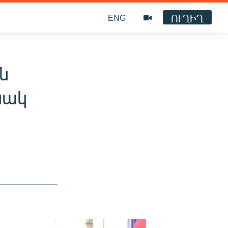
ՈՒՂԻՂ
ENG
ն
նակ