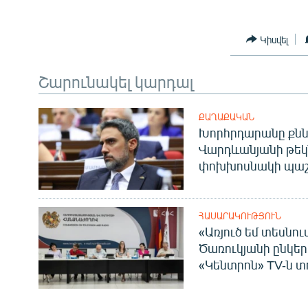
Կիսվել
Շարունակել կարդալ
ՔԱՂԱՔԱԿԱՆ
Խորհրդարանը քնն
Վարդևանյանի թեկ
փոխխոսնակի պաշ
ՀԱՍԱՐԱԿՈՒԹՅՈՒՆ
«Առյուծ եմ տեսնու
Ծառուկյանի ընկեր
«Կենտրոն» TV-ն տ