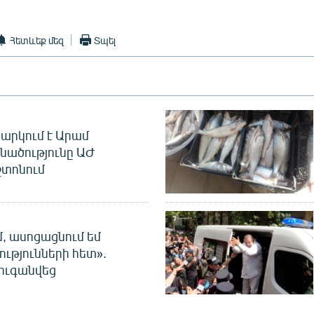
Հետևեք մեզ
Տպել
արկում է Արամ
նածությունը ԱԺ
տոնում
մ, ասոցացնում եմ
ությունների հետ».
ուգանվեց