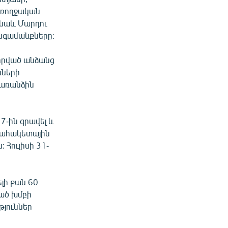
առողջական
 նաև Մարդու
նգամանքները։
որված անձանց
նների
 առանձին
7-ին գրավել և
պահակետային
 Հուլիսի 31-
լի քան 60
ված խմբի
թյուններ