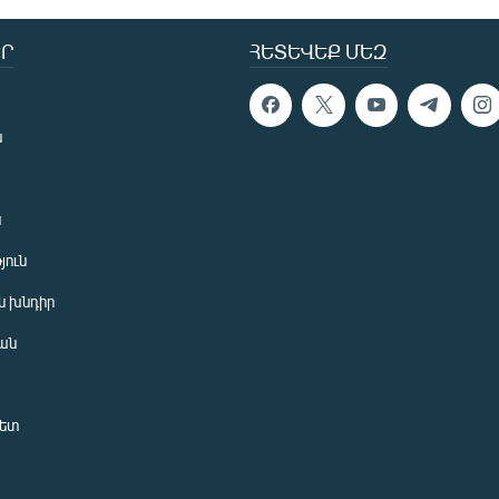
Ր
ՀԵՏԵՎԵՔ ՄԵԶ
ն
ն
յուն
 խնդիր
ան
նետ