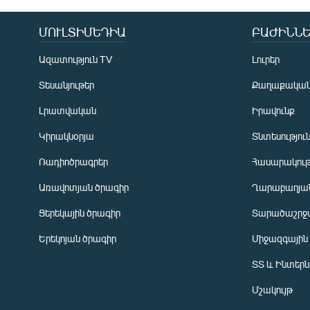
ՄՈՒԼՏԻՄԵԴԻԱ
ԲԱԺԻՆՆԵ
Ազատություն TV
Լուրեր
Տեսանյութեր
Քաղաքակա
Լրատվական
Իրավունք
Կիրակնօրյա
Տնտեսությու
Ռադիոծրագրեր
Հասարակութ
Առավոտյան ծրագիր
Ղարաբաղյան
Ցերեկային ծրագիր
Տարածաշրջ
Հայերեն
Երեկոյան ծրագիր
Միջազգային
English
ՏՏ և Ինտեր
Русский
Մշակույթ