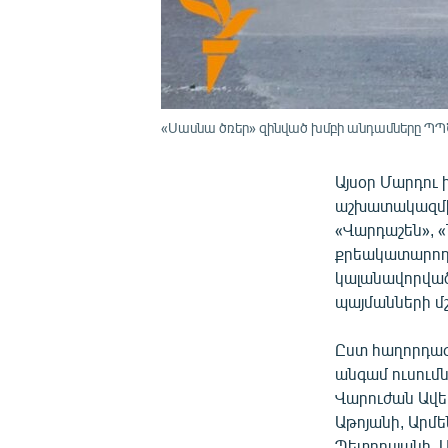
«Սասնա ծռեր» զինված խմբի անդամները ՊՊԾ 
Այսօր Մարդու
աշխատակազմի 
«Վարդաշեն», 
քրեակատարողա
կալանավորված
պայմանների 
Ըստ հաղորդագ
անգամ ուսումն
Վարուժան Ավետ
Աթոյանի, Արմե
Պետրոսյանի, 