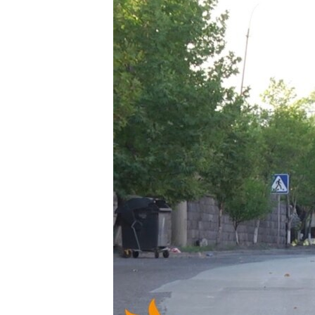
ՄԻՋԱԶԳԱՅԻՆ
ՄՇԱԿՈՒՅԹ
ՍՊՈՐՏ
ՄԵԿՆԱԲԱՆՈՒԹՅՈՒՆ
ՏՏ ԵՒ ԻՆՏԵՐՆԵՏ
ԿՈՐՈՆԱՎԻՐՈՒՍ
ԱՐԽԻՎ
ՏԵՍԱՆՅՈՒԹԵՐ
ԲԱՆԱՎԵՃ
ՁԳՏԵԼՈՎ ԼԱՎԱԳՈՒՅՆԻՆ
ՓՈԴՔԱՍԹ