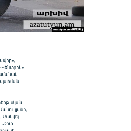
ավիր»,
ն-Կենտրոն»
ժամանակ
և պահման
 հերթական
Մանուկյանի,
, Մանվել
, Աշոտ
ետյանի,