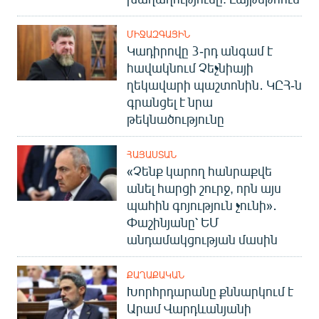
ՄԻՋԱԶԳԱՅԻՆ
Կադիրովը 3-րդ անգամ է
հավակնում Չեչնիայի
ղեկավարի պաշտոնին․ ԿԸՀ-ն
գրանցել է նրա
թեկնածությունը
ՀԱՅԱՍՏԱՆ
«Չենք կարող հանրաքվե
անել հարցի շուրջ, որն այս
պահին գոյություն չունի»․
Փաշինյանը՝ ԵՄ
անդամակցության մասին
ՔԱՂԱՔԱԿԱՆ
Խորհրդարանը քննարկում է
Արամ Վարդևանյանի