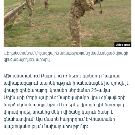
ՄԻՋԱԶԳԱՅԻՆ
ՄՇԱԿՈՒՅԹ
ՍՊՈՐՏ
ՄԵԿՆԱԲԱՆՈՒԹՅՈՒՆ
ՏՏ ԵՒ ԻՆՏԵՐՆԵՏ
Աֆղանստանում միջազգային առաքելությանը մասնակցած վրացի
ԿՈՐՈՆԱՎԻՐՈՒՍ
զինծառայողներ, արխիվ
ԱՐԽԻՎ
Աֆղանստանում Քաբուլից ոչ հեռու գտնվող Բագրամ
ՏԵՍԱՆՅՈՒԹԵՐ
ավիաբազայում պարեկություն իրականացնելիս զոհվել է
վրացի զինծառայող, կրտսեր սերժանտ 25-ամյա
ԲԱՆԱՎԵՃ
Մդինարի Բեբիաշվիլին: Պարեկախմբի վրա զինյալների
ՁԳՏԵԼՈՎ ԼԱՎԱԳՈՒՅՆԻՆ
հարձակման արդյունքում ևս երեք վրացի զինծառայող է
վիրավորվել, նրանից մեկի վիճակը կայուն ծանր է
ՓՈԴՔԱՍԹ
գնահատվում: Այս մասին հաղորդում է Վրաստանի
պաշտպանության նախարարությունը:
Հայերեն