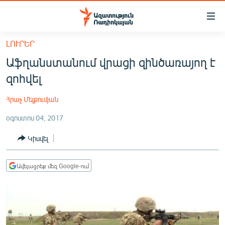
Մատչելիության
հղումներ
Անցնել
ԼՈՒՐԵՐ
հիմնական
ԱԶԱՏՈՒԹՅՈՒՆ TV
Աֆղանստանում վրացի զինծառայող է
բովանդակությանը
ՀԱՅԱՍՏԱՆ
Անցնել
զոհվել
հիմնական
ՔԱՂԱՔԱԿԱՆ
մենյուին
Հրաչ Մելքումյան
ԸՆՏՐՈՒԹՅՈՒՆՆԵՐ 2026
Որոնում
օգոստոս 04, 2017
ԻՐԱՎՈՒՆՔ
Կիսվել
ՀԱՍԱՐԱԿՈՒԹՅՈՒՆ
ՏՆՏԵՍՈՒԹՅՈՒՆ
Ավելացրեք մեզ Google-ում
ՂԱՐԱԲԱՂ
ՊԱՏԵՐԱԶՄԻ 6 ՇԱԲԱԹՆԵՐԸ
ՏԱՐԱԾԱՇՐՋԱՆ