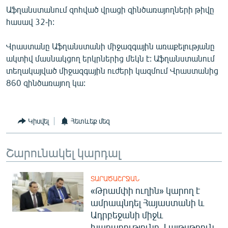
English
Աֆղանստանում զոհված վրացի զինծառայողների թիվը
հասավ 32-ի:
Русский
Վրաստանը Աֆղանստանի միջազգային առաքելությանը
ՀԵՏԵՎԵՔ ՄԵԶ
ակտիվ մասնակցող երկրներից մեկն է: Աֆղանստանում
տեղակայված միջազգային ուժերի կազմում Վրաստանից
860 զինծառայող կա:
Կիսվել
Հետևեք մեզ
«Ազատության» բոլոր կայքերը
Շարունակել կարդալ
ՏԱՐԱԾԱՇՐՋԱՆ
«Թրամփի ուղին» կարող է
ամրապնդել Հայաստանի և
Ադրբեջանի միջև
խաղաղությունը. Լայթսթոուն