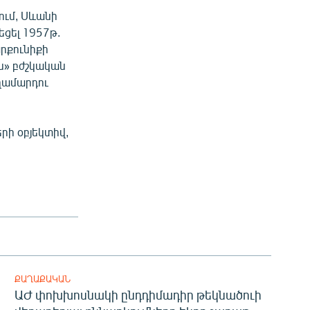
ում, Սևանի
եցել 1957թ.
արքունիքի
ն» բժշկական
ղամարդու
րի օբյեկտիվ,
ՔԱՂԱՔԱԿԱՆ
ԱԺ փոխխոսնակի ընդդիմադիր թեկնածուի