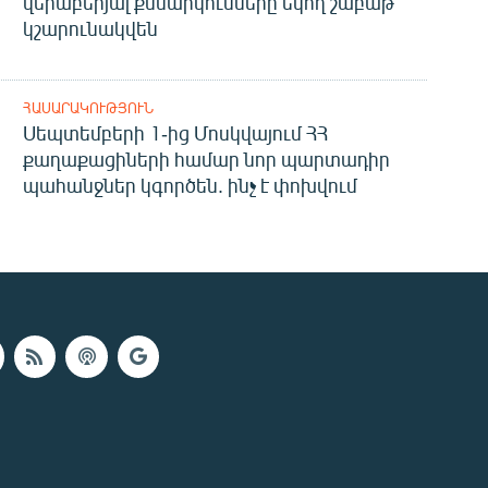
վերաբերյալ քննարկումները եկող շաբաթ
կշարունակվեն
ՀԱՍԱՐԱԿՈՒԹՅՈՒՆ
Սեպտեմբերի 1-ից Մոսկվայում ՀՀ
քաղաքացիների համար նոր պարտադիր
պահանջներ կգործեն. ինչ է փոխվում