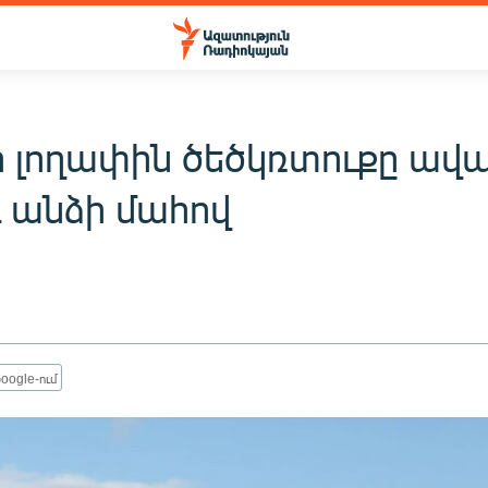
 լողափին ծեծկռտուքը ավ
ւ անձի մահով
oogle-ում