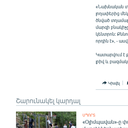
«Նախնական տվյ
լողափերից մեկ
ծնված տղամարդ
մարզի բնակիչ
կենտրոն: Քնն
որդին է», - աս
Կատարվում է ք
լրիվ և բազմակ
Կիսվել
Շարունակել կարդալ
ՍՊՈՐՏ
«Օլիմպավան»-ը փ