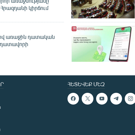
րհի առաջնությանը
Հրազդանի կիրճում
ծով առաջին դատական
 դատավորի
Ր
ՀԵՏԵՎԵՔ ՄԵԶ
ն
ն