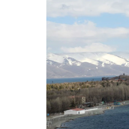
ՄԻՋԱԶԳԱՅԻՆ
ՄՇԱԿՈՒՅԹ
ՍՊՈՐՏ
ՄԵԿՆԱԲԱՆՈՒԹՅՈՒՆ
ՏՏ ԵՒ ԻՆՏԵՐՆԵՏ
ԿՈՐՈՆԱՎԻՐՈՒՍ
ԱՐԽԻՎ
ՏԵՍԱՆՅՈՒԹԵՐ
ԲԱՆԱՎԵՃ
ՁԳՏԵԼՈՎ ԼԱՎԱԳՈՒՅՆԻՆ
ՓՈԴՔԱՍԹ