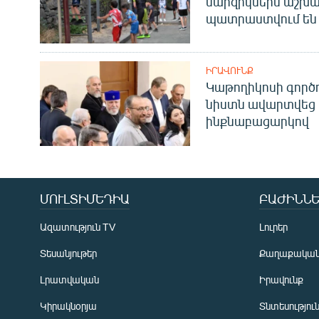
մարզիկներն աշխա
պատրաստվում են 
ԻՐԱՎՈՒՆՔ
Կաթողիկոսի գոր
նիստն ավարտվեց
ինքնաբացարկով
ՄՈՒԼՏԻՄԵԴԻԱ
ԲԱԺԻՆՆԵ
Ազատություն TV
Լուրեր
Տեսանյութեր
Քաղաքակա
Լրատվական
Իրավունք
Կիրակնօրյա
Տնտեսությու