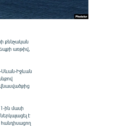
նի քննչական
դեպքի առթիվ,
ն-Սևան-Իջևան
անքով
 վնասվածքից
 1-ին մասի
ներկայացել է
ք հանդիսացող