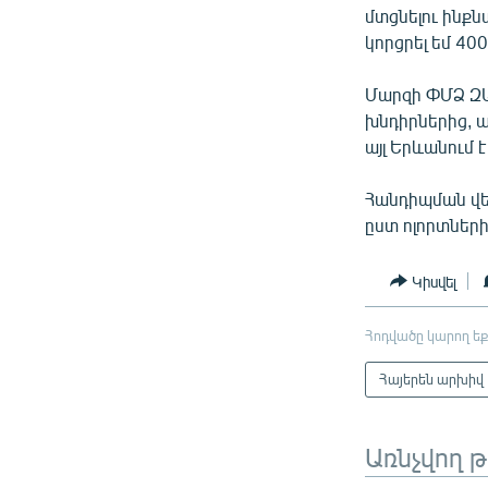
մտցնելու ինքն
կորցրել եմ 400
Մարզի ՓՄՁ ԶԱ
խնդիրներից, ա
այլ Երևանում է
Հանդիպման վե
ըստ ոլորտների
Կիսվել
Հոդվածը կարող եք
Հայերեն արխիվ
Առնչվող 