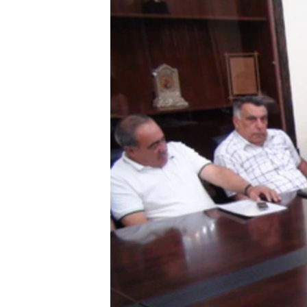
ՄԻՋԱԶԳԱՅԻՆ
ՄՇԱԿՈՒՅԹ
ՍՊՈՐՏ
ՄԵԿՆԱԲԱՆՈՒԹՅՈՒՆ
ՏՏ ԵՒ ԻՆՏԵՐՆԵՏ
ԿՈՐՈՆԱՎԻՐՈՒՍ
ԱՐԽԻՎ
ՏԵՍԱՆՅՈՒԹԵՐ
ԲԱՆԱՎԵՃ
ՁԳՏԵԼՈՎ ԼԱՎԱԳՈՒՅՆԻՆ
ՓՈԴՔԱՍԹ