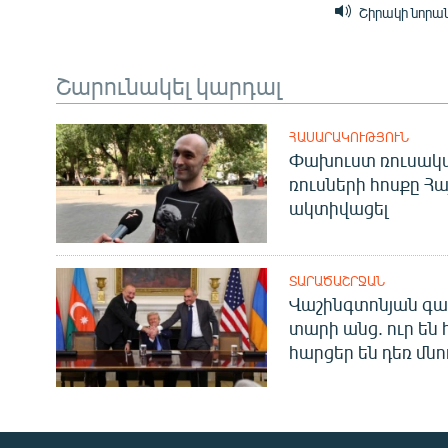
Շիրակի նորա
Շարունակել կարդալ
ՀԱՍԱՐԱԿՈՒԹՅՈՒՆ
Փախուստ ռուսական
ռուսների հոսքը Հ
ակտիվացել
ՏԱՐԱԾԱՇՐՋԱՆ
Վաշինգտոնյան գա
տարի անց. ուր են 
հարցեր են դեռ մնո