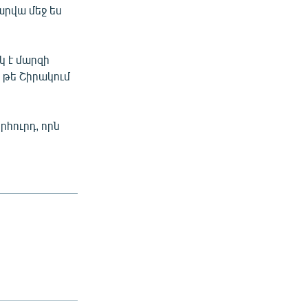
արվա մեջ ես
կ է մարզի
չ թե Շիրակում
հուրդ, որն