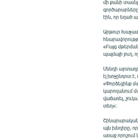
մի քանի տասն
գործարարները 
էին, որ եղած 
Արթուր Խաչատ
հնարավորությ
«Բայց մթերման
պալմայի յուղ, 
Սննդի արտադր
էլ խոչընդոտ է
«Փորձեցինք մտ
կարողանում մտ
վաճառել, շուկ
տեղ»:
Շինարարական 
այն խնդիրը, ո
առաջ որոշում 