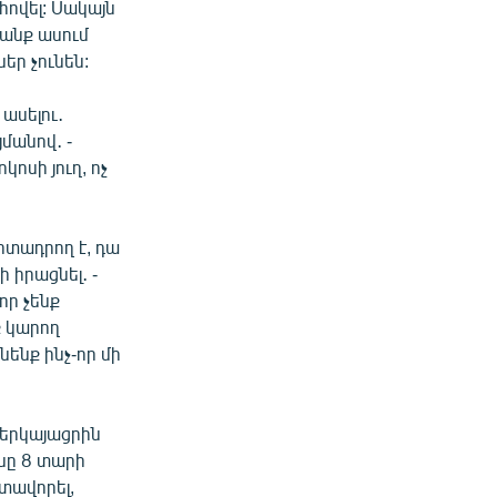
ովել: Սակայն
րանք ասում
եր չունեն:
ասելու․
մանով․ -
ոսի յուղ, ոչ
րտադրող է, դա
 իրացնել․ -
որ չենք
ք կարող
ենք ինչ-որ մի
ներկայացրին
ւնը 8 տարի
ետավորել,