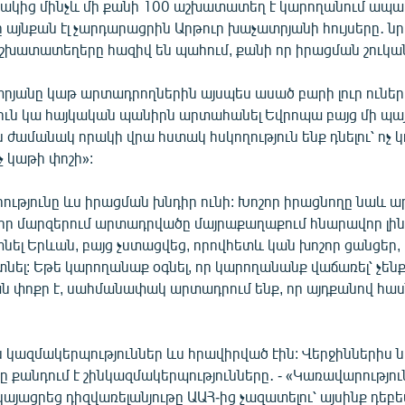
յակից մինչև մի քանի 100 աշխատատեղ է կարողանում ապահ
այնքան էլ չարդարացրին Արթուր խաչատրյանի հույսերը․ ն
աշխատատեղերը հազիվ են պահում, քանի որ իրացման շուկան
րյանը կաթ արտադրողներին այսպես ասած բարի լուր ուներ 
ուն կա հայկական պանիրն արտահանել Եվրոպա բայց մի պայ
 ժամանակ որակի վրա հստակ հսկողություն ենք դնելու՝ ոչ կոկ
ոչ կաթի փոշի»:
ությունը ևս իրացման խնդիր ունի: Խոշոր իրացնողը նաև ա
, որ մարզերում արտադրվածը մայրաքաղաքում հնարավոր լինի
նել Երևան, բայց չստացվեց, որովհետև կան խոշոր ցանցեր, 
նել: Եթե կարողանաք օգնել, որ կարողանանք վաճառել՝ չեն
ան փոքր է, սահմանափակ արտադրում ենք, որ այդքանով հասն
կազմակերպություններ ևս հրավիրված էին: Վերջիններիս 
րը քանդում է շինկազմակերպությունները․ - «Կառավարությո
կայացրեց դիզվառելանյութը ԱԱՀ-ից չազատելու՝ այսինք դեբ