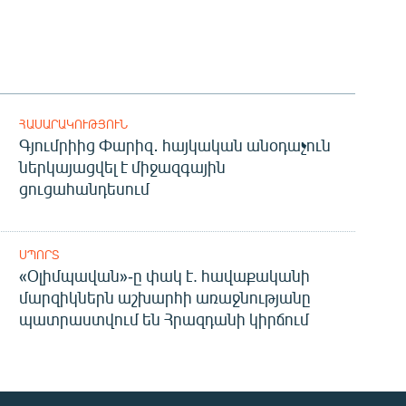
ՀԱՍԱՐԱԿՈՒԹՅՈՒՆ
Գյումրիից Փարիզ․ հայկական անօդաչուն
ներկայացվել է միջազգային
ցուցահանդեսում
ՍՊՈՐՏ
«Օլիմպավան»-ը փակ է. հավաքականի
մարզիկներն աշխարհի առաջնությանը
պատրաստվում են Հրազդանի կիրճում