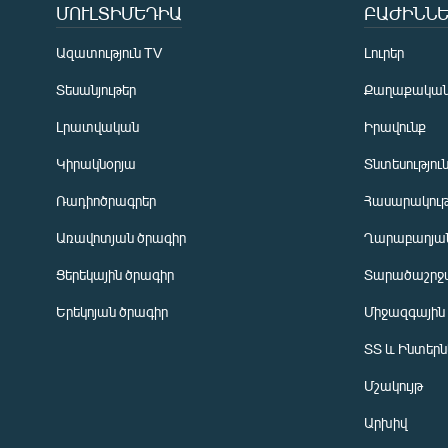
ՄՈՒԼՏԻՄԵԴԻԱ
ԲԱԺԻՆՆԵ
Ազատություն TV
Լուրեր
Տեսանյութեր
Քաղաքակա
Լրատվական
Իրավունք
Կիրակնօրյա
Տնտեսությու
Ռադիոծրագրեր
Հասարակութ
Առավոտյան ծրագիր
Ղարաբաղյան
Ցերեկային ծրագիր
Տարածաշրջ
Հայերեն
Երեկոյան ծրագիր
Միջազգային
English
ՏՏ և Ինտեր
Русский
Մշակույթ
ՀԵՏԵՎԵՔ ՄԵԶ
Արխիվ