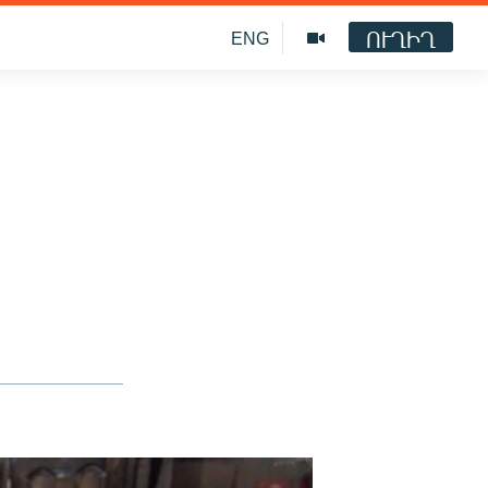
ՈՒՂԻՂ
ENG