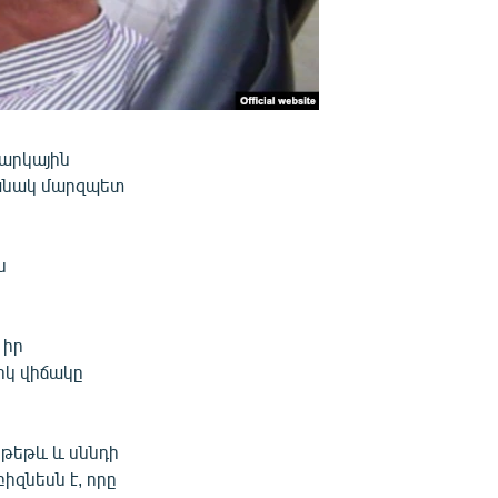
արկային
շանակ մարզպետ
ն
 իր
իկ վիճակը
 թեթև և սննդի
զնեսն է, որը