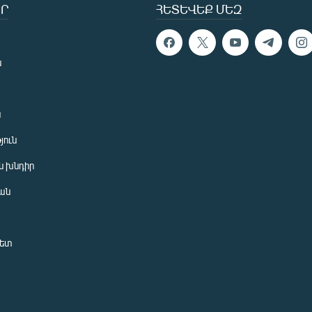
Ր
ՀԵՏԵՎԵՔ ՄԵԶ
ն
ն
յուն
 խնդիր
ան
նետ