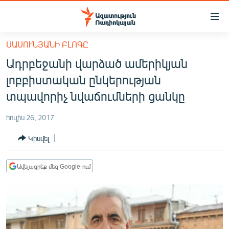
Մատչելիության
հղումներ
Անցնել
ՍԱՍՈՒՆՅԱՆԻ ԲԼՈԳԸ
հիմնական
ԱԶԱՏՈՒԹՅՈՒՆ TV
Ադրբեջանի վարձած ամերիկյան
բովանդակությանը
ՀԱՅԱՍՏԱՆ
Անցնել
լոբբիստական ընկերության
հիմնական
ՔԱՂԱՔԱԿԱՆ
տպավորիչ նվաճումների ցանկը
մենյուին
ԸՆՏՐՈՒԹՅՈՒՆՆԵՐ 2026
Որոնում
հուլիս 26, 2017
ԻՐԱՎՈՒՆՔ
Կիսվել
ՀԱՍԱՐԱԿՈՒԹՅՈՒՆ
ՏՆՏԵՍՈՒԹՅՈՒՆ
Ավելացրեք մեզ Google-ում
ՂԱՐԱԲԱՂ
ՊԱՏԵՐԱԶՄԻ 6 ՇԱԲԱԹՆԵՐԸ
ՏԱՐԱԾԱՇՐՋԱՆ