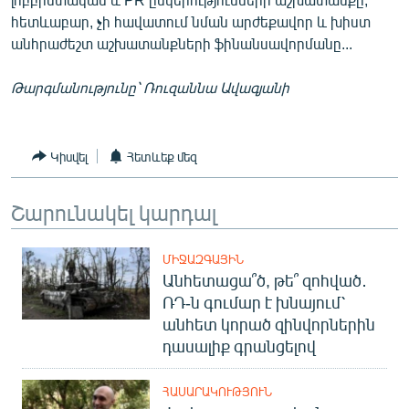
հետևաբար, չի հավատում նման արժեքավոր և խիստ
անհրաժեշտ աշխատանքների ֆինանսավորմանը...
Թարգմանությունը՝ Ռուզաննա Ավագյանի
Կիսվել
Հետևեք մեզ
Շարունակել կարդալ
ՄԻՋԱԶԳԱՅԻՆ
Անհետացա՞ծ, թե՞ զոհված․
ՌԴ-ն գումար է խնայում՝
անհետ կորած զինվորներին
դասալիք գրանցելով
ՀԱՍԱՐԱԿՈՒԹՅՈՒՆ