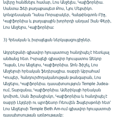
նվերը հանձնելու համար, Լոս Անջելես, Կալիֆորնիա.
Սանտա Ֆեի քաղաքապետ Քոս, Նյու Մեքսիկո.
կոնգրեսական Դանա Ռորաբակեր, Հանթինգտոն Բիչ,
Կալիֆորնիա և քաղաքային խորհրդի անդամ Յան Փերի,
Լոս Անջելոս, Կալիֆորնիա:
3) Հրեական և իսրայելյան ներկայացուցիչներ.
Ադրբեջանի գլխավոր հյուպատոսը հանդիպել է հետևյալ
անձանց հետ. Իսրայելի գլխավոր հյուպատոս Ջեկոբ
Դայան, Լոս Անջելոս, Կալիֆորնիա. Ջոն Ֆիշել, Լոս
Անջելոսի հրեական ֆեդերացիա. ռաբբի Աբրահամ
Կուպեր, Հանդուրժողականության թանգարան, Լոս
Անջելոս, Կալիֆորնիա. դասախոսություն Temple Judea-
ում, Տարզանա, Կալիֆորնիա. Ամերիկայի հրեական
կոմիտե, Սան Ֆրանցիսկո, Կալիֆորնիա և հանդիպել է
ռաբբի Լեյդերի ու պրոֆեսոր Ռեուվեն Ֆայերսթոնի հետ՝
Լոս Անջելոսի Temple Beth Am-ում գյխավոր հյուպատոսի
դասախոսության առնչությամբ: