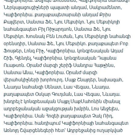
Ներկայացուցիչների պալատի անդամ, Սակրամենտո,
Կալիֆորնիա. քաղաքապետարանի անդամ Քրիս
Քալվերտ, Սանտա Ֆե, Նյու Մեքսիկո. Նյու Մեքսիկոյի
նահանգապետ Բիլ Ռիչարդսոն, Սանտա Ֆե, Նյու
Մեքսիկո. Խոսնակ Բեն Լուժան, Նյու Մեքսիկոյի նահանգի
օրենսդիր, Սանտա Ֆե, Նյու Մեքսիկո. քաղաքապետ Բոբ
Ֆոսթեր, Լոնգ Բիչ, Կալիֆորնիա. կոնգրեսական Ադամ
Շիֆ, Գլենդել, Կալիֆորնիա. կոնգրեսական Դայանա
Ուաթսոն. Օրանժ մարզի շերիֆ Սանդրա Հաթչինս,
Սանտա Անա, Կալիֆորնիա. Օրանժ մարզի
վերահսկիչների խորհուրդ. Մայք Շնայդեր, նախագահ,
Նևադա նահանգի Սենատ, Լաս Վեգաս, Նևադա.
քաղաքապետ Օսկար Գուդման, Լաս Վեգաս, Նևադա.
խնդրել է կոնգրեսական Մայքլ ՄաքՄահոնին միանալ
ադրբեջանական աջակցության խմբին, Լոս Անջելես,
Կալիֆորնիա. Սան Հոզեի քաղաքապետ Չակ Ռիդ,
Կալիֆորնիա. հանդիպում Կալիֆորնիայի նահանգապետ
Առնոլդ Շվարցենեգերի հետ՝ Ադրբեջանից ուղարկված