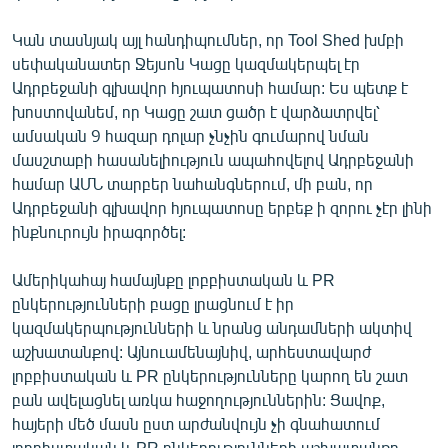
Կան տասնյակ այլ հանդիպումներ, որ Tool Shed խմբի
սեփականատեր Ջեյսոն Կացը կազմակերպել էր
Ադրբեջանի գլխավոր հյուպատոսի համար: Ես պետք է
խոստովանեմ, որ Կացը շատ ցածր է վարձատրվել՝
ամսական 9 հազար դոլար չնչին գումարով նման
մասշտաբի հասանելիություն ապահովելով Ադրբեջանի
համար ԱՄՆ տարբեր նահանգներում, մի բան, որ
Ադրբեջանի գլխավոր հյուպատոսը երբեք ի զորու չէր լինի
ինքնուրույն իրագործել:
Ամերիկահայ համայնքը լոբբիստական և PR
ընկերությունների բացը լրացնում է իր
կազմակերպությունների և նրանց անդամների ակտիվ
աշխատանքով: Այնուամենայնիվ, արհեստավարժ
լոբբիստական և PR ընկերությունները կարող են շատ
բան ավելացնել առկա հաջողություններին: Ցավոք,
հայերի մեծ մասն ըստ արժանվույն չի գնահատում
լոբբիստական և PR ընկերությունների աշխատանքը,