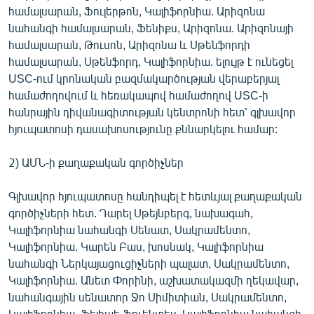
համալսարան, Ֆուլերթոն, Կալիֆորնիա. Արիզոնա
նահանգի համալսարան, Ֆենիքս, Արիզոնա. Արիզոնայի
համալսարան, Թուսոն, Արիզոնա և Սթենֆորդի
համալսարան, Սթենֆորդ, Կալիֆորնիա. ելույթ է ունեցել
USC-ում կրոնական բազմակարծության վերաբերյալ
համաժողովում և հեռակապով համաժողով USC-ի
հանրային դիվանագիտության կենտրոնի հետ՝ գլխավոր
հյուպատոսի դասախոսությունը քննարկելու համար:
2) ԱՄՆ-ի քաղաքական գործիչներ
Գլխավոր հյուպատոսը հանդիպել է հետևյալ քաղաքական
գործիչների հետ. Դարել Սթեյնբերգ, նախագահ,
Կալիֆորնիա նահանգի Սենատ, Սակրամենտո,
Կալիֆորնիա. Կարեն Բաս, խոսնակ, Կալիֆորնիա
նահանգի Ներկայացուցիչների պալատ, Սակրամենտո,
Կալիֆորնիա. Անետ Փորինի, աշխատակազմի ղեկավար,
նահանգային սենատոր Ջո Սիմիտիան, Սակրամենտո,
Կալիֆորնիա. Ֆելիպե Ֆուենտես, Կալիֆորնիա նահանգի