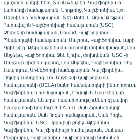
պաշտոնյաների հետ. Ջոլին Քեսթեր, Կալիֆորնիայի
նահանգի համալսարան, Նորթրիջ, Կալիֆորնիա. Նյու
Մեքսիկոյի համալսարան. Ջեֆ Քոեն և Ադամ Քլեյթոն,
Հարավային Կալիֆորնիայի համալսարան (USC).
Չեփմենի համալսարան, Օրանժ, Կալիֆորնիա.
Պեպերդայնի համալսարան, Մալիբու, Կալիֆորնիա. Լարի
Գրինֆիլդ, Քլերմոնթի համալսարանի փոխնախագահ, Լոս
Անջելես, Կալիֆորնիա. Ջեկ Լյուիս, փոխդեկան, USC -ի
Մարշալի բիզնես դպրոց, Լոս Անջելես, Կալիֆորնիա. Գեյլ
Լապիդուս, Սթենֆորդի համալսարան, Կալիֆորնիա.
Դեյվիդ Լանդբերգ, Լոս Անջելեսի կալիֆորնյան
համալսարանի (UCLA) նանո համակարգերի ինստիտուտ.
Կալիֆորնիայի համալսարան, Իրվայն և Լաս Վեգասի
համալսարան, Նևադա. դասախոսություններ գլխավոր
հյուպատոսի կողմից UCLA-ում. Սան Ֆրանցիսկոյի
համալսարան. Սան Հոզեի համալսարան, Սան Հոզե,
Կալիֆորնիա. USC. Սքրիփսի քոլեջ, Քլերմոնտ,
Կալիֆորնիա. Կալիֆորնիայի համալսարան, Սանտա
Բարբարա, Կալիֆորնիա. Կալիֆորնիայի նահանգի