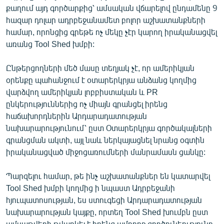
քաղում այդ գործարքից՝ ամսական վճարելով ընդամենը 9
English
հազար դոլար ադրբեջանամետ բոլոր աշխատանքների
Русский
համար, որոնցից գրեթե ոչ մեկը չէր կարող իրականացվել
առանց Tool Shed խմբի:
ՀԵՏԵՎԵՔ ՄԵԶ
Ընթերցողների մեծ մասը տեղյակ չէ, որ ամերիկյան
օրենքը պահանջում է օտարերկրյա անձանց կողմից
վարձվող ամերիկյան լոբբիստական և PR
ընկերություններից ոչ միայն գրանցել իրենց
հաճախորդներին Արդարադատության
«Ազատության» բոլոր կայքերը
նախարարությունում՝ ըստ Օտարերկրյա գործակալների
գրանցման ակտի, այլ նաև ներկայացնել նրանց օգտին
իրականացված միջոցառումների մանրամասն ցանկը:
Պարզելու համար, թե ինչ աշխատանքներ են կատարվել
Tool Shed խմբի կողմից ի նպաստ Ադրբեջանի
հյուպատոսության, ես ստուգեցի Արդարադատության
նախարարության կայքը, որտեղ Tool Shed խումբն ըստ
ամսաթվերի թվարկել է իրենց ամբողջ գործունեությունը