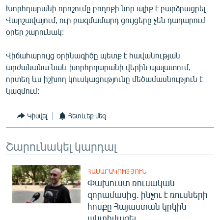
Խորհդարանի որոշումը բողոքի նոր ալիք է բարձրացրել
English
Վարշավայում, ուր բազմամարդ ցույցերը չեն դադարում
Русский
օրեր շարունակ:
ՀԵՏԵՎԵՔ ՄԵԶ
Վիճահարույց օրինագիծը պետք է հավանության
արժանանա նաև խորհրդարանի վերին պալատում,
որտեղ ևս իշխող կուսկացությունը մեծամասնություն է
կազմում:
Կիսվել
Հետևեք մեզ
«Ազատության» բոլոր կայքերը
Շարունակել կարդալ
ՀԱՍԱՐԱԿՈՒԹՅՈՒՆ
Փախուստ ռուսական
զորամասից. ինչու է ռուսների
հոսքը Հայաստան կրկին
ակտիվացել