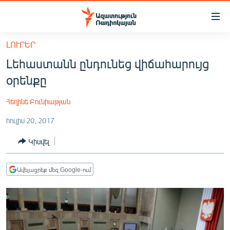
Մատչելիության
հղումներ
Անցնել
ԼՈՒՐԵՐ
հիմնական
ԱԶԱՏՈՒԹՅՈՒՆ TV
Լեհաստանն ընդունեց վիճահարույց
բովանդակությանը
ՀԱՅԱՍՏԱՆ
Անցնել
օրենքը
հիմնական
ՔԱՂԱՔԱԿԱՆ
մենյուին
Հեղինե Բունիաթյան
ԸՆՏՐՈՒԹՅՈՒՆՆԵՐ 2026
Որոնում
հուլիս 20, 2017
ԻՐԱՎՈՒՆՔ
Կիսվել
ՀԱՍԱՐԱԿՈՒԹՅՈՒՆ
ՏՆՏԵՍՈՒԹՅՈՒՆ
Ավելացրեք մեզ Google-ում
ՂԱՐԱԲԱՂ
ՊԱՏԵՐԱԶՄԻ 6 ՇԱԲԱԹՆԵՐԸ
ՏԱՐԱԾԱՇՐՋԱՆ