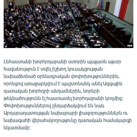
ՄԻՋԱԶԳԱՅԻՆ
ՄՇԱԿՈՒՅԹ
ՍՊՈՐՏ
ՄԵԿՆԱԲԱՆՈՒԹՅՈՒՆ
ՏՏ ԵՒ ԻՆՏԵՐՆԵՏ
ԿՈՐՈՆԱՎԻՐՈՒՍ
Լեհաստանի խորհրդարանի ստորին պալատն այսօր
հավանություն է տվել իշխող կուսակցության
ԱՐԽԻՎ
նախաձեռնած օրենսդրական փոփոխություններին,
ՏԵՍԱՆՅՈՒԹԵՐ
որոնցով առաջարկվում է պաշտոնանկ անել Ազգային
դատական խորհդրի անդամներին, նորերի
ԲԱՆԱՎԵՃ
թեկնածությունն էլ հաստատել խորհդարանի կողմից:
ՁԳՏԵԼՈՎ ԼԱՎԱԳՈՒՅՆԻՆ
Փոփոխություններով ընդարձակվում են նաև
Արդարադատության նախարարի լիազորություններն ու
ՓՈԴՔԱՍԹ
նախագահի վերահսկողությունը դատական համակարգի
նկատմամբ:
Հայերեն