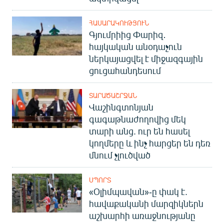
ՀԱՍԱՐԱԿՈՒԹՅՈՒՆ
Գյումրիից Փարիզ․
հայկական անօդաչուն
ներկայացվել է միջազգային
ցուցահանդեսում
ՏԱՐԱԾԱՇՐՋԱՆ
Վաշինգտոնյան
գագաթնաժողովից մեկ
տարի անց. ուր են հասել
կողմերը և ինչ հարցեր են դեռ
մնում չլուծված
ՍՊՈՐՏ
«Օլիմպավան»-ը փակ է.
հավաքականի մարզիկներն
աշխարհի առաջնությանը