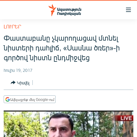
Մատչելիության
հղումներ
Անցնել
ԼՈՒՐԵՐ
հիմնական
ԱԶԱՏՈՒԹՅՈՒՆ TV
Փաստաբանը չկարողացավ մտնել
բովանդակությանը
ՀԱՅԱՍՏԱՆ
Անցնել
նիստերի դահլիճ, «Սասնա ծռեր»-ի
հիմնական
ՔԱՂԱՔԱԿԱՆ
գործով նիստն ընդմիջվեց
մենյուին
ԸՆՏՐՈՒԹՅՈՒՆՆԵՐ 2026
Որոնում
հուլիս 19, 2017
ԻՐԱՎՈՒՆՔ
Կիսվել
ՀԱՍԱՐԱԿՈՒԹՅՈՒՆ
ՏՆՏԵՍՈՒԹՅՈՒՆ
Ավելացրեք մեզ Google-ում
ՂԱՐԱԲԱՂ
ՊԱՏԵՐԱԶՄԻ 6 ՇԱԲԱԹՆԵՐԸ
ՏԱՐԱԾԱՇՐՋԱՆ