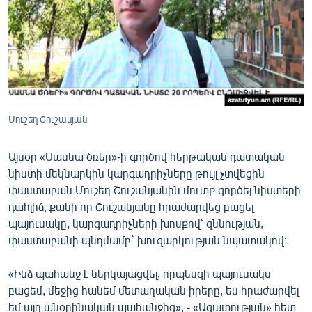
ՄԻՋԱԶԳԱՅԻՆ
ՄՇԱԿՈՒՅԹ
ՍՊՈՐՏ
ՄԵԿՆԱԲԱՆՈՒԹՅՈՒՆ
ՏՏ ԵՒ ԻՆՏԵՐՆԵՏ
Մուշեղ Շուշանյան
ԿՈՐՈՆԱՎԻՐՈՒՍ
Այսօր «Սասնա ծռեր»-ի գործով հերթական դատական
ԱՐԽԻՎ
նիստի մեկնարկին կարգադրիչները թույլ չտվեցին
ՏԵՍԱՆՅՈՒԹԵՐ
փաստաբան Մուշեղ Շուշանյանին մուտք գործել նիստերի
դահլիճ, քանի որ Շուշանյանը հրաժարվեց բացել
ԲԱՆԱՎԵՃ
պայուսակը, կարգադրիչների խոսքով՝ զննության,
ՁԳՏԵԼՈՎ ԼԱՎԱԳՈՒՅՆԻՆ
փաստաբանի պնդմամբ` խուզարկության նպատակով։
ՓՈԴՔԱՍԹ
«Ինձ պահանջ է ներկայացվել, որպեսզի պայուսակս
բացեմ, մեջից հանեմ մետաղական իրերը, ես հրաժարվել
Հայերեն
եմ այդ անօրինական պահանջից», - «Ազատության» հետ