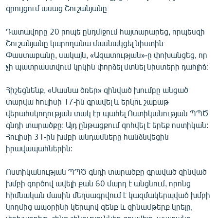
զրույցում ասաց Շուշանյանը։
English
Русский
Դատավորը 20 րոպե ընդմiջում հայտարարեց, որպեսզի
Շուշանյանը կարողանա մասնակցել նիստին։
ՀԵՏԵՎԵՔ ՄԵԶ
Փաստաբանը, սակայն, «Ազատության»-ը փոխանցեց, որ
չի պատրաստվում կրկին փորձել մտնել նիստերի դահլիճ։
Հիշեցնենք, «Սասնա ծռեր» զինված խումբը անցած
տարվա հուլիսի 17-ին գրավել և երկու շաբաթ
վերահսկողության տակ էր պահել Ոստիկանության ՊՊԾ
«Ազատության» բոլոր կայքերը
գնդի տարածքը: Այդ ընթացքում զոհվել է երեք ոստիկան:
Հուլիսի 31-ին խմբի անդամները հանձնվեցին
իրավապահներին:
Ոստիկանության ՊՊԾ գնդի տարածքը գրաված զինված
խմբի գործով ավելի քան 60 մարդ է անցնում, որոնց
հիմնական մասին մեղսագրվում է կազմակերպված խմբի
կողմից ապօրինի կերպով զենք և զինամթերք կրելը,