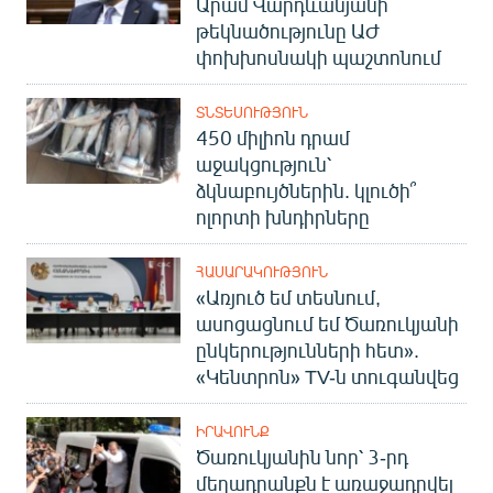
Արամ Վարդևանյանի
թեկնածությունը ԱԺ
փոխխոսնակի պաշտոնում
ՏՆՏԵՍՈՒԹՅՈՒՆ
450 միլիոն դրամ
աջակցություն՝
ձկնաբույծներին. կլուծի՞
ոլորտի խնդիրները
ՀԱՍԱՐԱԿՈՒԹՅՈՒՆ
«Առյուծ եմ տեսնում,
ասոցացնում եմ Ծառուկյանի
ընկերությունների հետ».
«Կենտրոն» TV-ն տուգանվեց
ԻՐԱՎՈՒՆՔ
Ծառուկյանին նոր՝ 3-րդ
մեղադրանքն է առաջադրվել