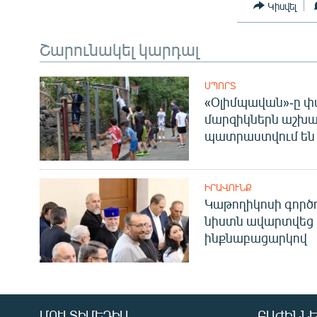
Կիսվել
Շարունակել կարդալ
ՍՊՈՐՏ
«Օլիմպավան»-ը փ
մարզիկներն աշխա
պատրաստվում են 
ԻՐԱՎՈՒՆՔ
Կաթողիկոսի գոր
նիստն ավարտվեց
ինքնաբացարկով
ՄՈՒԼՏԻՄԵԴԻԱ
ԲԱԺԻՆՆԵ