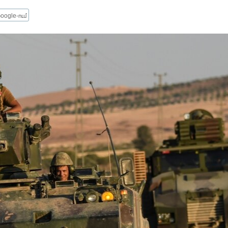
oogle-ում