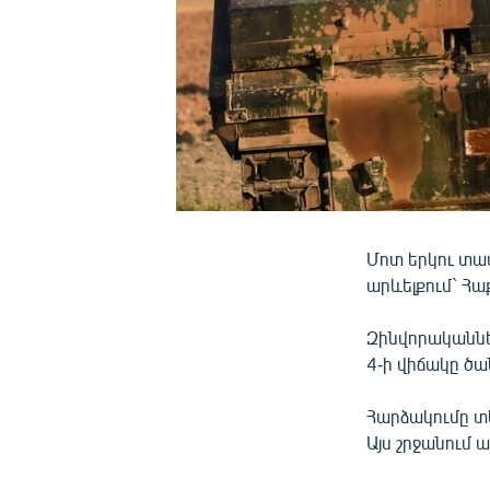
Մոտ երկու տաս
արևելքում` Հ
Զինվորականնե
4-ի վիճակը ծան
Հարձակումը տ
Այս շրջանում