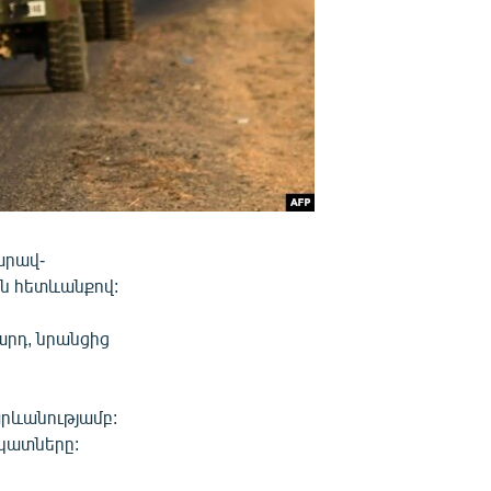
արավ-
ն հետևանքով:
արդ, նրանցից
արևանությամբ:
ոկատները: