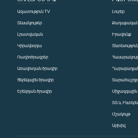
Ազատություն TV
Լուրեր
Տեսանյութեր
Քաղաքակա
Լրատվական
Իրավունք
Կիրակնօրյա
Տնտեսությու
Ռադիոծրագրեր
Հասարակութ
Առավոտյան ծրագիր
Ղարաբաղյան
Ցերեկային ծրագիր
Տարածաշրջ
Հայերեն
Երեկոյան ծրագիր
Միջազգային
English
ՏՏ և Ինտեր
Русский
Մշակույթ
ՀԵՏԵՎԵՔ ՄԵԶ
Արխիվ