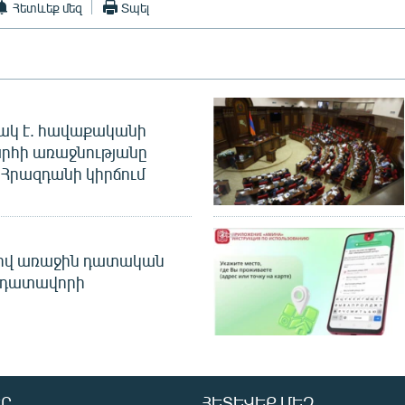
Հետևեք մեզ
Տպել
ակ է. հավաքականի
րհի առաջնությանը
Հրազդանի կիրճում
ծով առաջին դատական
 դատավորի
Ր
ՀԵՏԵՎԵՔ ՄԵԶ