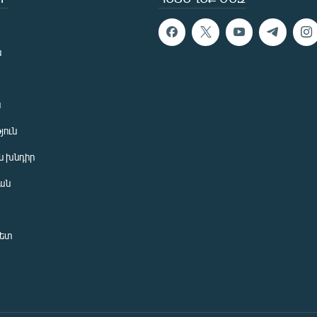
ն
ն
յուն
 խնդիր
ան
նետ