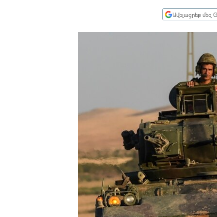
ՄԻՋԱԶԳԱՅԻՆ
Ավելացրեք մեզ G
ՄՇԱԿՈՒՅԹ
ՍՊՈՐՏ
ՄԵԿՆԱԲԱՆՈՒԹՅՈՒՆ
ՏՏ ԵՒ ԻՆՏԵՐՆԵՏ
ԿՈՐՈՆԱՎԻՐՈՒՍ
ԱՐԽԻՎ
ՏԵՍԱՆՅՈՒԹԵՐ
ԲԱՆԱՎԵՃ
ՁԳՏԵԼՈՎ ԼԱՎԱԳՈՒՅՆԻՆ
ՓՈԴՔԱՍԹ