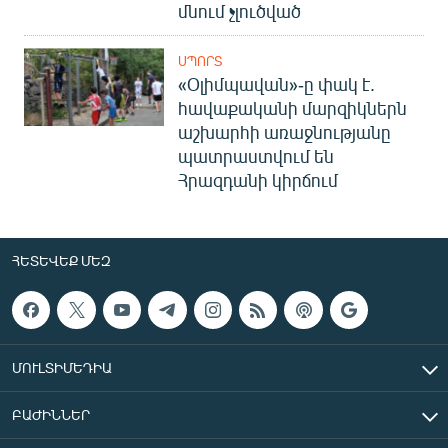
մնում չլուծված
ՍՊՈՐՏ
«Օլիմպավան»-ը փակ է.
հավաքականի մարզիկներն
աշխարհի առաջնությանը
պատրաստվում են
Հրազդանի կիրճում
ՀԵՏԵՎԵՔ ՄԵԶ
ՄՈՒԼՏԻՄԵԴԻԱ
ԲԱԺԻՆՆԵՐ