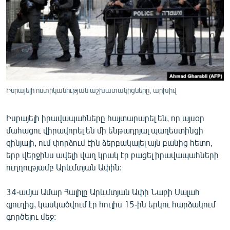
ՄԻՋԱԶԳԱՅԻՆ
ՄՇԱԿՈՒՅԹ
ՍՊՈՐՏ
ՄԵԿՆԱԲԱՆՈՒԹՅՈՒՆ
ՏՏ ԵՒ ԻՆՏԵՐՆԵՏ
Իսրայելի ոստիկանության աշխատակիցները, արխիվ
ԿՈՐՈՆԱՎԻՐՈՒՍ
Իսրայելի իրավապահները հայտարարել են, որ այսօր
ԱՐԽԻՎ
մահացու վիրավորել են մի ենթադրյալ պաղեստինցի
ՏԵՍԱՆՅՈՒԹԵՐ
զինյալի, ում փորձում էին ձերբակալել այն բանից հետո,
երբ վերջինս ավելի վաղ կրակ էր բացել իրավապահների
ԲԱՆԱՎԵՃ
ուղղությամբ Արևմտյան Ափին:
ՁԳՏԵԼՈՎ ԼԱՎԱԳՈՒՅՆԻՆ
34-ամյա Ամար Հալիլը Արևմտյան Ափի Նաբի Սալահ
ՓՈԴՔԱՍԹ
գյուղից, կասկածվում էր հուլիս 15-ին երկու հարձակում
գործելու մեջ:
Հայերեն