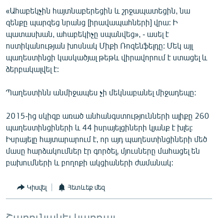
English
«Ահաբեկչին հայտնաբերեցին և շրջապատեցին, նա
զենքը պարզեց նրանց [իրավապահների] վրա: Ի
Русский
պատասխան, ահաբեկիչը սպանվեց», - ասել է
ոստիկանության խոսնակ Միքի Ռոզենֆելդը: Մեկ այլ
ՀԵՏԵՎԵՔ ՄԵԶ
պաղեստինցի կասկածյալ թեթև վիրավորում է ստացել և
ձերբակալվել է:
Պաղեստինն անմիջապես չի մեկնաբանել միջադեպը:
2015-ից սկիզբ առած անհանգստությունների ալիքը 260
«Ազատության» բոլոր կայքերը
պաղեստինցիների և 44 իսրայելցիների կյանք է խլել:
Իսրայելը հայտարարում է, որ այդ պաղեստինցիների մեծ
մասը հարձակումներ էր գործել, մյուսները մահացել են
բախումների և բողոքի ակցիաների ժամանակ:
Կիսվել
Հետևեք մեզ
Շարունակել կարդալ