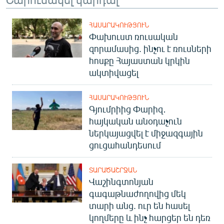
ՀԱՍԱՐԱԿՈՒԹՅՈՒՆ
Փախուստ ռուսական
զորամասից. ինչու է ռուսների
հոսքը Հայաստան կրկին
ակտիվացել
ՀԱՍԱՐԱԿՈՒԹՅՈՒՆ
Գյումրիից Փարիզ․
հայկական անօդաչուն
ներկայացվել է միջազգային
ցուցահանդեսում
ՏԱՐԱԾԱՇՐՋԱՆ
Վաշինգտոնյան
գագաթնաժողովից մեկ
տարի անց. ուր են հասել
կողմերը և ինչ հարցեր են դեռ