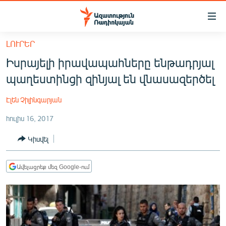
Մատչելիության
հղումներ
Անցնել
ԼՈՒՐԵՐ
հիմնական
ԱԶԱՏՈՒԹՅՈՒՆ TV
Իսրայելի իրավապահները ենթադրյալ
բովանդակությանը
ՀԱՅԱՍՏԱՆ
Անցնել
պաղեստինցի զինյալ են վնասազերծել
հիմնական
ՔԱՂԱՔԱԿԱՆ
մենյուին
Էլեն Չիլինգարյան
ԸՆՏՐՈՒԹՅՈՒՆՆԵՐ 2026
Որոնում
հուլիս 16, 2017
ԻՐԱՎՈՒՆՔ
Կիսվել
ՀԱՍԱՐԱԿՈՒԹՅՈՒՆ
ՏՆՏԵՍՈՒԹՅՈՒՆ
Ավելացրեք մեզ Google-ում
ՂԱՐԱԲԱՂ
ՊԱՏԵՐԱԶՄԻ 6 ՇԱԲԱԹՆԵՐԸ
ՏԱՐԱԾԱՇՐՋԱՆ