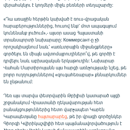
վերահսկելու է կողմերի միջև բեռների տեղաշարժը:
«Դա առաջին հերթին կախված է ռուս-վրացական
հարաբերություններից, հուսով ենք՝ մոտ ապագայում
կունենանք լուծում»,- այսօր ասաց Հայաստանի
տրանսպորտի նախարարը: Коммерсант-ը չի
որոշակիացնում նաև՝ «առևտրային միջանցքները»
գործելու են միայն ավտոմայրուղիներո՞վ, թե գործի է
դրվելու նաև աբխազական երկաթուղին: Նախարար
Վահան Մարտիրոսյանն այս հարցի առնչությամբ նշեց, թե
բոլոր ուղղություններով «զուգահեռաբար» քննարկումներ
են ընթանում:
Դեռ այս տարվա փետրվարին Թբիլիսի կատարած այցի
շրջանակում Վրաստանի ղեկավարության հետ
բանակցություններից հետո վարչապետ Կարեն
Կարապետյանը
հայտարարեց
, թե իր վրացի գործընկեր
Գիորգի Կվիրիկաշվիլիի հետ պայմանավորվածություն է