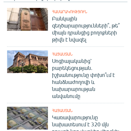
ՀԱՍԱՐԱԿՈՒԹՅՈՒՆ
Բանկային
զեղծարարությունների՞, թե՞
միայն դրանցից բողոքների
թիվն է նվազել
ՀԱՅԱՍՏԱՆ
Սոցիալականից՝
բարեկեցության.
իշխանությունը փոխո՞ւմ է
հանձնաժողովի և
նախարարության
անվանումը
ՀԱՅԱՍՏԱՆ
Կառավարությունը
նախատեսում է 320 մլն