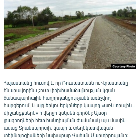
ՄԻՋԱԶԳԱՅԻՆ
ՄՇԱԿՈՒՅԹ
ՍՊՈՐՏ
ՄԵԿՆԱԲԱՆՈՒԹՅՈՒՆ
ՏՏ ԵՒ ԻՆՏԵՐՆԵՏ
ԿՈՐՈՆԱՎԻՐՈՒՍ
ԱՐԽԻՎ
Հայաստանը հուսով է, որ Ռուսաստանն ու Վրաստանը
ՏԵՍԱՆՅՈՒԹԵՐ
հնարավորինս շուտ փոխհամաձայնության կգան
ԲԱՆԱՎԵՃ
ճանապարհային հաղորդակցությանն առնչվող
հարցերում, և այդ երկու երկրները կապող «առևտրային
ՁԳՏԵԼՈՎ ԼԱՎԱԳՈՒՅՆԻՆ
միջանցքներն» ի վերջո կսկսեն գործել: Այսօր
ՓՈԴՔԱՍԹ
լրագրողների հետ հանդիպման ժամանակ այս մասին
ասաց Տրանսպորտի, կապի և տեղեկատվական
Հայերեն
տեխնոլոգիաների նախարար Վահան Մարտիրոսյանը: