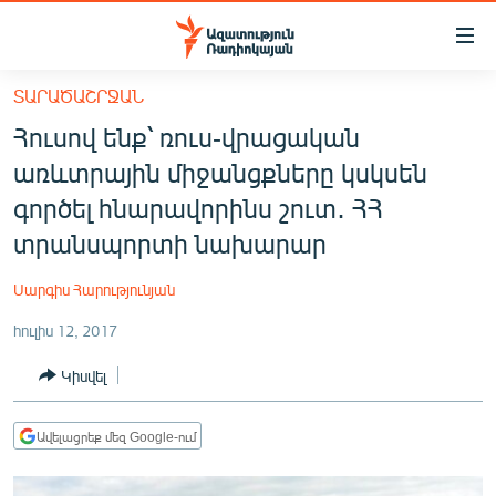
Մատչելիության
հղումներ
Անցնել
ՏԱՐԱԾԱՇՐՋԱՆ
հիմնական
ԱԶԱՏՈՒԹՅՈՒՆ TV
Հուսով ենք՝ ռուս-վրացական
բովանդակությանը
ՀԱՅԱՍՏԱՆ
Անցնել
առևտրային միջանցքները կսկսեն
հիմնական
ՔԱՂԱՔԱԿԱՆ
գործել հնարավորինս շուտ․ ՀՀ
մենյուին
ԸՆՏՐՈՒԹՅՈՒՆՆԵՐ 2026
տրանսպորտի նախարար
Որոնում
ԻՐԱՎՈՒՆՔ
Սարգիս Հարությունյան
ՀԱՍԱՐԱԿՈՒԹՅՈՒՆ
հուլիս 12, 2017
ՏՆՏԵՍՈՒԹՅՈՒՆ
Կիսվել
ՂԱՐԱԲԱՂ
ՊԱՏԵՐԱԶՄԻ 6 ՇԱԲԱԹՆԵՐԸ
Ավելացրեք մեզ Google-ում
ՏԱՐԱԾԱՇՐՋԱՆ