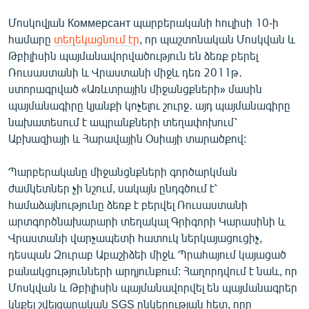
English
Մոսկովյան Коммерсант պարբերականի հուլիսի 10-ի
Русский
համարը
տեղեկացնում էր
, որ պաշտոնական Մոսկվան և
Թբիլիսին պայմանավորվածություն են ձեռք բերել
Ռուսաստանի և Վրաստանի միջև դեռ 2011թ․
ՀԵՏԵՎԵՔ ՄԵԶ
ստորագրված «Առևտրային միջանցքների» մասին
պայմանագիրը կյանքի կոչելու շուրջ․ այդ պայմանագիրը
նախատեսում է ապրանքների տեղափոխում՝
Աբխազիայի և Հարավային Օսիայի տարածքով:
«Ազատության» բոլոր կայքերը
Պարբերականը միջանցնքների գործարկման
ժամկետներ չի նշում, սակայն ընդգծում է՝
համաձայնությունը ձեռք է բերվել Ռուսաստանի
արտգործնախարարի տեղակալ Գրիգորի Կարասինի և
Վրաստանի վարչապետի հատուկ ներկայացուցիչ,
դեսպան Զուրաբ Աբաշիձեի միջև Պրահայում կայացած
բանակցությունների արդյունքում: Հաղորդվում է նաև, որ
Մոսկվան և Թբիլիսին պայմանավորվել են պայմանագրեր
կնքել շվեյցարական SGS ընկերության հետ, որը