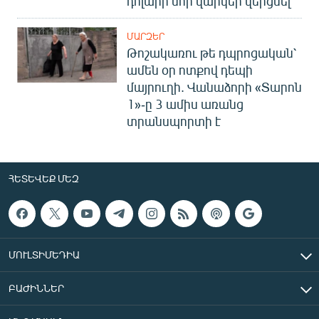
դոլարի նոր վարկեր վերցնել
ՄԱՐԶԵՐ
Թոշակառու թե դպրոցական՝
ամեն օր ոտքով դեպի
մայրուղի. Վանաձորի «Տարոն
1»-ը 3 ամիս առանց
տրանսպորտի է
ՀԵՏԵՎԵՔ ՄԵԶ
ՄՈՒԼՏԻՄԵԴԻԱ
ԲԱԺԻՆՆԵՐ