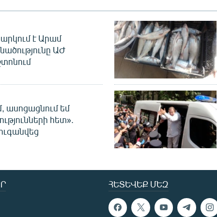
արկում է Արամ
նածությունը ԱԺ
տոնում
մ, ասոցացնում եմ
ությունների հետ».
ուգանվեց
Ր
ՀԵՏԵՎԵՔ ՄԵԶ