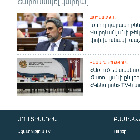
Շարունակել կարդալ
ՔԱՂԱՔԱԿԱՆ
Խորհրդարանը քնն
Վարդևանյանի թեկ
փոխխոսնակի պաշ
ՀԱՍԱՐԱԿՈՒԹՅՈՒՆ
«Առյուծ եմ տեսնու
Ծառուկյանի ընկեր
«Կենտրոն» TV-ն տ
ՄՈՒԼՏԻՄԵԴԻԱ
ԲԱԺԻՆՆԵ
Ազատություն TV
Լուրեր