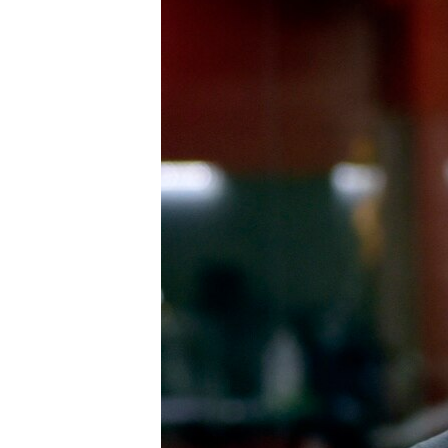
ՄԻՋԱԶԳԱՅԻՆ
ՄՇԱԿՈՒՅԹ
ՍՊՈՐՏ
ՄԵԿՆԱԲԱՆՈՒԹՅՈՒՆ
ՏՏ ԵՒ ԻՆՏԵՐՆԵՏ
ԿՈՐՈՆԱՎԻՐՈՒՍ
ԱՐԽԻՎ
ՏԵՍԱՆՅՈՒԹԵՐ
ԲԱՆԱՎԵՃ
ՁԳՏԵԼՈՎ ԼԱՎԱԳՈՒՅՆԻՆ
ՓՈԴՔԱՍԹ