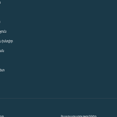
ն
ն
յուն
 խնդիր
ան
նետ
ետ
Հայտարարություններ