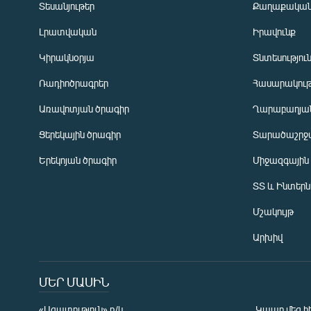
Տեսանյութեր
Քաղաքակա
Լրատվական
Իրավունք
Կիրակնօրյա
Տնտեսությու
Ռադիոծրագրեր
Հասարակութ
Առավոտյան ծրագիր
Ղարաբաղյան
Ցերեկային ծրագիր
Տարածաշրջ
Հայերեն
Երեկոյան ծրագիր
Միջազգային
English
ՏՏ և Ինտեր
Русский
Մշակույթ
ՀԵՏԵՎԵՔ ՄԵԶ
Արխիվ
ՄԵՐ ՄԱՍԻՆ
«Ազատություն» ռ/կ
Կապը մեզ հ