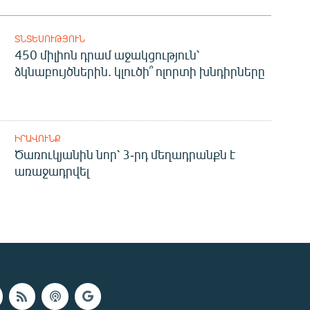
ՏՆՏԵՍՈՒԹՅՈՒՆ
450 միլիոն դրամ աջակցություն՝
ձկնաբույծներին. կլուծի՞ ոլորտի խնդիրները
ԻՐԱՎՈՒՆՔ
Ծառուկյանին նոր՝ 3-րդ մեղադրանքն է
առաջադրվել