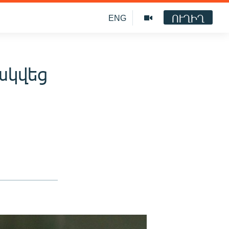
ՈՒՂԻՂ
ENG
ակվեց