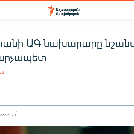
անի ԱԳ նախարարը նշան
արչապետ
ան
oogle-ում