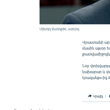
Միխեիլ Ջանելիձե, արխիվ
Վրաստանի արտ
մասին այսօր 
լրատվամիջոցն
Նոր փոխվարչա
նախարար և փ
երազանք»-ից 
Կիսվել