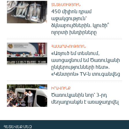
ՏՆՏԵՍՈՒԹՅՈՒՆ
450 միլիոն դրամ
աջակցություն՝
ձկնաբույծներին. կլուծի՞
ոլորտի խնդիրները
ՀԱՍԱՐԱԿՈՒԹՅՈՒՆ
«Առյուծ եմ տեսնում,
ասոցացնում եմ Ծառուկյանի
ընկերությունների հետ».
«Կենտրոն» TV-ն տուգանվեց
ԻՐԱՎՈՒՆՔ
Ծառուկյանին նոր՝ 3-րդ
մեղադրանքն է առաջադրվել
ՀԵՏԵՎԵՔ ՄԵԶ