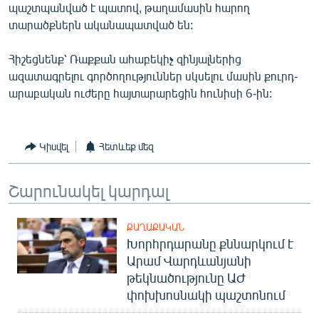
պաշտպանված է պատով, թաղամասին հարող
English
տարածքներն ականապատված են:
Русский
Հիշեցնենք՝ Ռաքքան ահաբեկիչ զինյալներից
ազատագրելու գործողություններ սկսելու մասին քուրդ-
ՀԵՏԵՎԵՔ ՄԵԶ
արաբական ուժերը հայտարարեցին հունիսի 6-ին:
Կիսվել
Հետևեք մեզ
«Ազատության» բոլոր կայքերը
Շարունակել կարդալ
ՔԱՂԱՔԱԿԱՆ
Խորհրդարանը քննարկում է
Արամ Վարդևանյանի
թեկնածությունը ԱԺ
փոխխոսնակի պաշտոնում