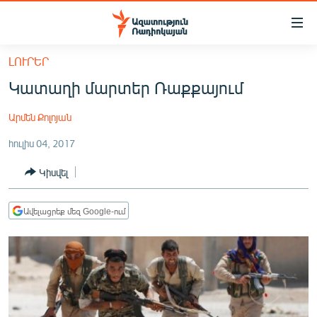
Մատչելիության
հղումներ
Անցնել
ԼՈՒՐԵՐ
հիմնական
ԱԶԱՏՈՒԹՅՈՒՆ TV
Կատաղի մարտեր Ռաքքայում
բովանդակությանը
ՀԱՅԱՍՏԱՆ
Անցնել
Արմեն Քոլոյան
հիմնական
ՔԱՂԱՔԱԿԱՆ
մենյուին
հուլիս 04, 2017
ԸՆՏՐՈՒԹՅՈՒՆՆԵՐ 2026
Որոնում
Կիսվել
ԻՐԱՎՈՒՆՔ
ՀԱՍԱՐԱԿՈՒԹՅՈՒՆ
Ավելացրեք մեզ Google-ում
ՏՆՏԵՍՈՒԹՅՈՒՆ
ՂԱՐԱԲԱՂ
ՊԱՏԵՐԱԶՄԻ 6 ՇԱԲԱԹՆԵՐԸ
ՏԱՐԱԾԱՇՐՋԱՆ