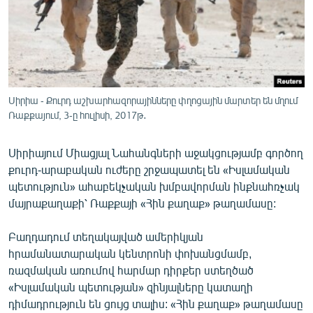
ՄԻՋԱԶԳԱՅԻՆ
ՄՇԱԿՈՒՅԹ
ՍՊՈՐՏ
ՄԵԿՆԱԲԱՆՈՒԹՅՈՒՆ
Սիրիա - Քուրդ աշխարհազորայինները փղոցային մարտեր են մղում
ՏՏ ԵՒ ԻՆՏԵՐՆԵՏ
Ռաքքայում, 3-ը հուլիսի, 2017թ․
ԿՈՐՈՆԱՎԻՐՈՒՍ
Սիրիայում Միացյալ Նահանգների աջակցությամբ գործող
ԱՐԽԻՎ
քուրդ-արաբական ուժերը շրջապատել են «Իսլամական
պետություն» ահաբեկչական խմբավորման ինքնահռչակ
ՏԵՍԱՆՅՈՒԹԵՐ
մայրաքաղաքի՝ Ռաքքայի «Հին քաղաք» թաղամասը:
ԲԱՆԱՎԵՃ
Բաղդադում տեղակայված ամերիկյան
ՁԳՏԵԼՈՎ ԼԱՎԱԳՈՒՅՆԻՆ
հրամանատարական կենտրոնի փոխանցմամբ,
ՓՈԴՔԱՍԹ
ռազմական առումով հարմար դիրքեր ստեղծած
«Իսլամական պետության» զինյալները կատաղի
Հայերեն
դիմադրություն են ցույց տալիս: «Հին քաղաք» թաղամասը