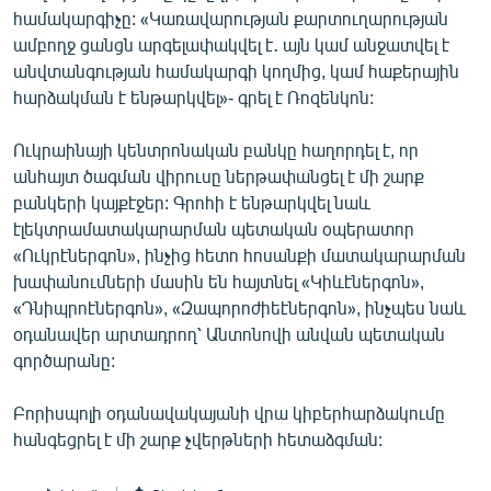
համակարգիչը: «Կառավարության քարտուղարության
English
ամբողջ ցանցն արգելափակվել է․ այն կամ անջատվել է
Русский
անվտանգության համակարգի կողմից, կամ հաքերային
հարձակման է ենթարկվել»- գրել է Ռոզենկոն:
ՀԵՏԵՎԵՔ ՄԵԶ
Ուկրաինայի կենտրոնական բանկը հաղորդել է, որ
անհայտ ծագման վիրուսը ներթափանցել է մի շարք
բանկերի կայքէջեր: Գրոհի է ենթարկվել նաև
էլեկտրամատակարարման պետական օպերատոր
«Ուկրէներգոն», ինչից հետո հոսանքի մատակարարման
«Ազատության» բոլոր կայքերը
խափանումների մասին են հայտնել «Կիևէներգոն»,
«Դնիպրոէներգոն», «Զապորոժիեէներգոն», ինչպես նաև
օդանավեր արտադրող՝ Անտոնովի անվան պետական
գործարանը:
Բորիսպոլի օդանավակայանի վրա կիբերհարձակումը
հանգեցրել է մի շարք չվերթների հետաձգման: