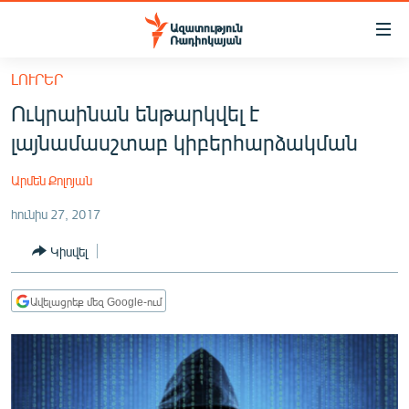
Մատչելիության
հղումներ
Անցնել
ԼՈՒՐԵՐ
հիմնական
ԱԶԱՏՈՒԹՅՈՒՆ TV
Ուկրաինան ենթարկվել է
բովանդակությանը
ՀԱՅԱՍՏԱՆ
Անցնել
լայնամասշտաբ կիբերհարձակման
հիմնական
ՔԱՂԱՔԱԿԱՆ
մենյուին
Արմեն Քոլոյան
ԸՆՏՐՈՒԹՅՈՒՆՆԵՐ 2026
Որոնում
հունիս 27, 2017
ԻՐԱՎՈՒՆՔ
Կիսվել
ՀԱՍԱՐԱԿՈՒԹՅՈՒՆ
ՏՆՏԵՍՈՒԹՅՈՒՆ
Ավելացրեք մեզ Google-ում
ՂԱՐԱԲԱՂ
ՊԱՏԵՐԱԶՄԻ 6 ՇԱԲԱԹՆԵՐԸ
ՏԱՐԱԾԱՇՐՋԱՆ