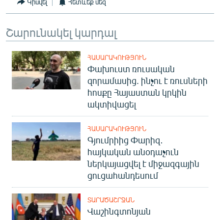
Կիսվել
Հետևեք մեզ
Շարունակել կարդալ
ՀԱՍԱՐԱԿՈՒԹՅՈՒՆ
Փախուստ ռուսական
զորամասից. ինչու է ռուսների
հոսքը Հայաստան կրկին
ակտիվացել
ՀԱՍԱՐԱԿՈՒԹՅՈՒՆ
Գյումրիից Փարիզ․
հայկական անօդաչուն
ներկայացվել է միջազգային
ցուցահանդեսում
ՏԱՐԱԾԱՇՐՋԱՆ
Վաշինգտոնյան