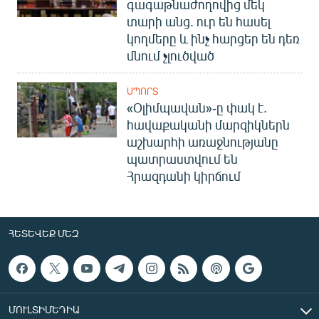
գագաթնաժողովից մեկ
տարի անց. ուր են հասել
կողմերը և ինչ հարցեր են դեռ
մնում չլուծված
ՍՊՈՐՏ
«Օլիմպավան»-ը փակ է.
հավաքականի մարզիկներն
աշխարհի առաջնությանը
պատրաստվում են
Հրազդանի կիրճում
ՀԵՏԵՎԵՔ ՄԵԶ
ՄՈՒԼՏԻՄԵԴԻԱ