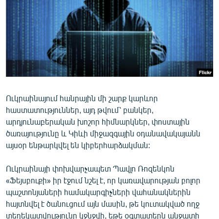
ՄԻՋԱԶԳԱՅԻՆ
ՄՇԱԿՈՒՅԹ
ՍՊՈՐՏ
ՄԵԿՆԱԲԱՆՈՒԹՅՈՒՆ
ՏՏ ԵՒ ԻՆՏԵՐՆԵՏ
ԿՈՐՈՆԱՎԻՐՈՒՍ
Ուկրաինայում հանրային մի շարք կարևոր
հաստատություններ, այդ թվում՝ բանկեր,
ԱՐԽԻՎ
արդյունաբերական խոշոր հիմնարկներ, փոստային
ՏԵՍԱՆՅՈՒԹԵՐ
ծառայությունը և Կիևի միջազգային օդանավակայանն
այսօր ենթարկվել են կիբերհարձակման:
ԲԱՆԱՎԵՃ
ՁԳՏԵԼՈՎ ԼԱՎԱԳՈՒՅՆԻՆ
Ուկրաինայի փոխվարչապետ Պավլո Ռոզենկոն
«Ֆեյսբուքի» իր էջում նշել է, որ կառավարության բոլոր
ՓՈԴՔԱՍԹ
պաշտոնյաների համակարգիչների վահանակներին
հայտնվել է ծանուցում այն մասին, թե կուտակված ողջ
Հայերեն
տեղեկատվությունը կջնջվի, եթե օգտատերն անջատի