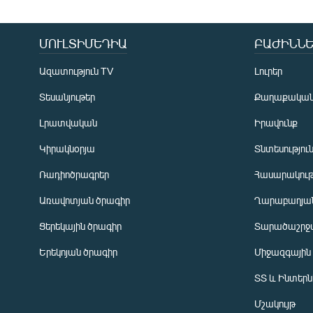
ՄՈՒԼՏԻՄԵԴԻԱ
ԲԱԺԻՆՆԵ
Ազատություն TV
Լուրեր
Տեսանյութեր
Քաղաքակա
Լրատվական
Իրավունք
Կիրակնօրյա
Տնտեսությու
Ռադիոծրագրեր
Հասարակութ
Առավոտյան ծրագիր
Ղարաբաղյան
Ցերեկային ծրագիր
Տարածաշրջ
Հայերեն
Երեկոյան ծրագիր
Միջազգային
English
ՏՏ և Ինտեր
Русский
Մշակույթ