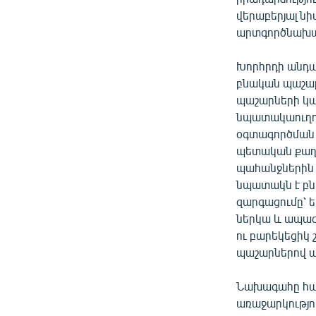
վերաբերյալ նի
արտգործնախա
Խորհրդի անդա
բնական պաշար
պաշարների կա
նպատակաուղղվ
օգտագործման 
պետական քաղ
պահանջներին 
նպատակն է բ
զարգացումը՝ 
ներկա և ապա
ու բարեկեցիկ
պաշարներով ա
Նախագահը հան
առաջարկությո