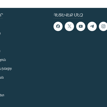
Ր
ՀԵՏԵՎԵՔ ՄԵԶ
ն
ն
յուն
 խնդիր
ան
նետ