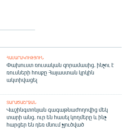
ՀԱՍԱՐԱԿՈՒԹՅՈՒՆ
Փախուստ ռուսական զորամասից. ինչու է
ռուսների հոսքը Հայաստան կրկին
ակտիվացել
ՏԱՐԱԾԱՇՐՋԱՆ
Վաշինգտոնյան գագաթնաժողովից մեկ
տարի անց. ուր են հասել կողմերը և ինչ
հարցեր են դեռ մնում չլուծված