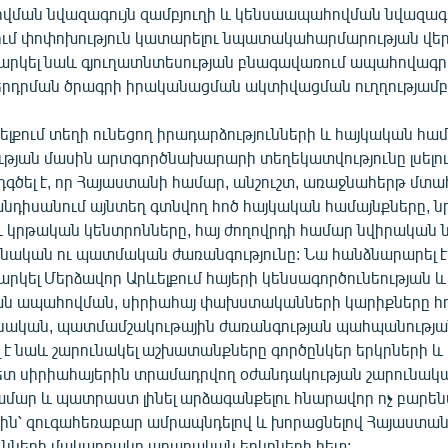
ման նվազագույն զամբյուղի և կենսաապահովման նվազագու
ում փոփոխություն կատարելու նպատակահարմարության վեր
նարկել նաև գյուղատնտեսության բնագավառում ապահովագ
րդրման ծրագրի իրականացման ակտիվացման ուղղությամբ
լքում տեղի ունեցող իրադարձությունների և հայկական հա
ւթյան մասին արտգործնախարարի տեղեկատվությունը լսելո
գծել է, որ Հայաստանի համար, անշուշտ, առաջնահերթ մտա
նդիսանում այնտեղ գտնվող հոծ հայկական համայնքները, ն
ւ կրթական կենտրոնները, հայ ժողովրդի համար նվիրական 
ոնական ու պատմական ժառանգությունը: Նա հանձնարարել է
արկել Մերձավոր Արևելքում հայերի կենսագործունեության 
ն ապահովման, սիրիահայ փախստականների կարիքները հո
նական, պատմամշակութային ժառանգության պահպանության
 է նաև շարունակել աշխատանքները գործընկեր երկրների և
հետ սիրիահայերին տրամադրվող օժանդակության շարունակ
ամար և պատրաստ լինել արձագանքելու հնարավոր ոչ բար
ին՝ զուգահեռաբար ամրապնդելով և խորացնելով Հայաստ
ւնների մակարդակը արաբական երկրների հետ: