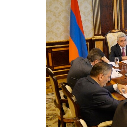
ՄԻՋԱԶԳԱՅԻՆ
ՄՇԱԿՈՒՅԹ
ՍՊՈՐՏ
ՄԵԿՆԱԲԱՆՈՒԹՅՈՒՆ
ՏՏ ԵՒ ԻՆՏԵՐՆԵՏ
ԿՈՐՈՆԱՎԻՐՈՒՍ
ԱՐԽԻՎ
ՏԵՍԱՆՅՈՒԹԵՐ
ԲԱՆԱՎԵՃ
ՁԳՏԵԼՈՎ ԼԱՎԱԳՈՒՅՆԻՆ
ՓՈԴՔԱՍԹ