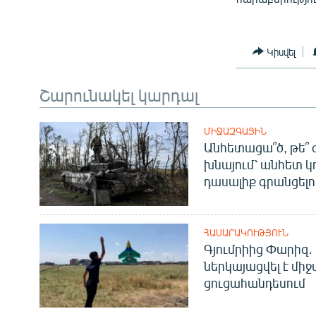
Կիսվել
Շարունակել կարդալ
ՄԻՋԱԶԳԱՅԻՆ
Անհետացա՞ծ, թե՞ 
խնայում՝ անհետ կ
դասալիք գրանցելո
ՀԱՍԱՐԱԿՈՒԹՅՈՒՆ
Գյումրիից Փարիզ․
ներկայացվել է մի
ցուցահանդեսում