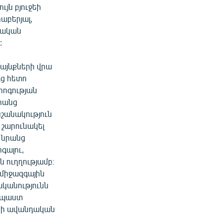
յն բյուջեի
աբերյալ,
րական
:
մայնքների վրա
ւց հետո
հոգության
րանց
նշանակություն
 շարունակել
և նրանց
գալու,
 ուղղությամբ։
 միջազգային
ականությունն
ենպաստ
անի ավանդական