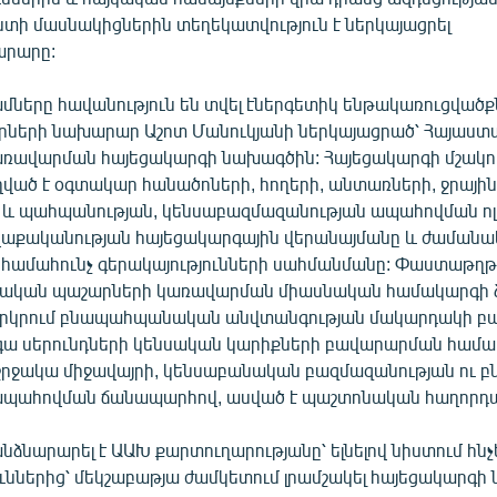
ստի մասնակիցներին տեղեկատվություն է ներկայացրել
րարը:
մները հավանություն են տվել էներգետիկ ենթակառուցվածք
ների նախարար Աշոտ Մանուկյանի ներկայացրած՝ Հայաստ
ռավարման հայեցակարգի նախագծին: Հայեցակարգի մշակո
ած է օգտակար հանածոների, հողերի, անտառների, ջրայի
և պահպանության, կենսաբազմազանության ապահովման ո
աքականության հայեցակարգային վերանայմանը և ժամանա
համահունչ գերակայությունների սահմանմանը: Փաստաթղ
նական պաշարների կառավարման միասնական համակարգի ձ
երկրում բնապահպանական անվտանգության մակարդակի բ
գա սերունդների կենսական կարիքների բավարարման համ
 շրջակա միջավայրի, կենսաբանական բազմազանության ու 
պահովման ճանապարհով, ասված է պաշտոնական հաղորդագ
ձնարարել է ԱԱԽ քարտուղարությանը՝ ելնելով նիստում հն
ւններից՝ մեկշաբաթյա ժամկետում լրամշակել հայեցակարգի