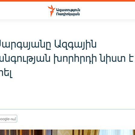
Սարգսյանը Ազգային
նգության խորհրդի նիստ է
րել
oogle-ում