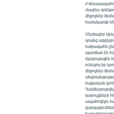
«Կենսաապահով
մասին» օրենք
միջոցներ ձեռ
համակարգի նե
Մերձավոր Արևե
դրանց ազդեցո
նախագահն ընդ
պատճառ են հա
մշակութային ո
ունեցող իր կր
միջոցներ ձեռն
անվտանգությա
հայկական կրո
Հանձնարարվել
կառույցների 
ապահովելու հ
զարգացումներ
հարաբերությո