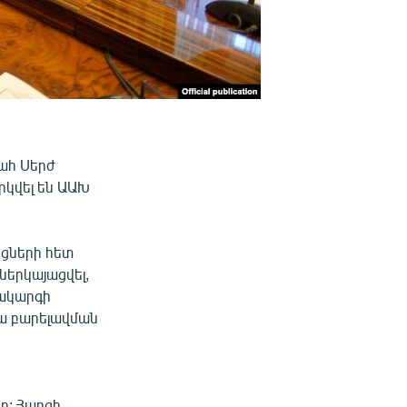
ահ Սերժ
րկվել են ԱԱԽ
ցների հետ
ներկայացվել,
ակարգի
ա բարելավման
ը: Հարցի