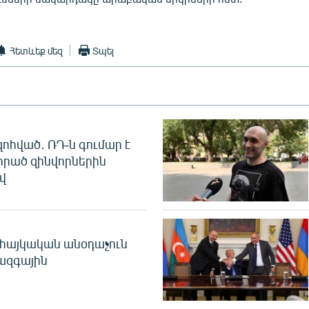
Հետևեք մեզ
Տպել
զոհված․ ՌԴ-ն գումար է
որած զինվորներին
վ
 հայկական անօդաչուն
ջազգային