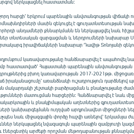
րգով ներկայացնել հաստատման:
որդ հարցի՝ երկրում պարենային անվտանգության վիճակի 
իմնախնդիրների մասին զեկուցել է գյուղատնտեսության ն
որհրդի անդամների քննարկմանն են ներկայացվել նաև հիշյա
ներ տնտեսական զարգացման և ներդրումների նախարար Ս
րտակարգ իրավիճակների նախարար Դավիթ Տոնոյանի զեկու
դյունքում կառավարությանը հանձնարարվել է ապահովել 
ամբ հաստատված՝ Հայաստանի պարենային անվտանգությա
դրույթներից բխող կառավարության 2017-2021թթ. միջոցառ
ճ իրականացումը՝ առանձնակի ուշադրություն դարձնելով պ
ն մակարդակի շեշտակի բարձրացման և բնակչությանը ժա
թյունների մատուցման հարցերին: Հանձնարարվել է նաև մի
կակարկտային և բնակլիմայական աղետներից գյուղատնտեսո
ների կանխարգելմանն ուղղված արդյունավետ միջոցների ն
ինչպես նաև միջազգային փորձը հաշվի առնելով՝ երկամսյա ժ
ններ ներկայացնել նվազագույն պարենային զամբյուղի կազմ
և էներգետիկ արժեքի որոշման մեթոդաբանության քննարկմ