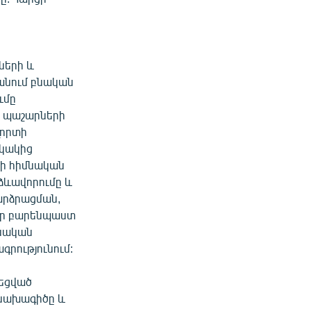
ների և
անում բնական
ւմը
ն պաշարների
լորտի
կակից
թի հիմնական
ևավորումը և
արձրացման,
ար բարենպաստ
բնական
րությունում:
չեցված
 նախագիծը և