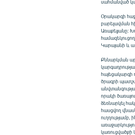
սահմանված կա
Օրակարգի հաջ
բարելավման հ
Առաքելյանը: Խ
համազեկուցող
Կարայանի և ա
Քննարկման ար
կարգադրությ
հայեցակարգի 
ծրագրի պատշա
անվտանգությա
որակի ծառայու
ձեռնարկել հա
հասցվող վնաս
ուղղությամբ, 
առաջարկությու
կառուցվածքի 