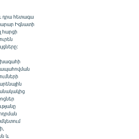
ու դրա հետագա
ախարար Իգնատի
լ հարցի
ուրեն
յցները:
նախագահի
ն ապահովման
ումների
արենային
մանակակից
ջոցներ
ւթյանը
երդրման
ամկետում
ի,
ան և