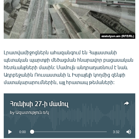
ՄԻՋԱԶԳԱՅԻՆ
ՄՇԱԿՈՒՅԹ
ՍՊՈՐՏ
ՄԵԿՆԱԲԱՆՈՒԹՅՈՒՆ
ՏՏ ԵՒ ԻՆՏԵՐՆԵՏ
Լրատվամիջոցներն ահազանգում են Հայաստանի
պետական պարտքի մեծացման հնարավոր բացասական
ԿՈՐՈՆԱՎԻՐՈՒՍ
հետևանքների մասին: Մամուլն անդրադառնում է նաև
ԱՐԽԻՎ
Ադրբեջանին Ռուսաստանի և Իսրայելի կողմից զենքի
մատակարարումներին, այլ հրատապ թեմաների:
ՏԵՍԱՆՅՈՒԹԵՐ
ԲԱՆԱՎԵՃ
Հունիսի 27-ի մամուլ
ՁԳՏԵԼՈՎ ԼԱՎԱԳՈՒՅՆԻՆ
by
Ազատություն ռ/կ
No media source currently available
ՓՈԴՔԱՍԹ
0:00
3:32
Հայերեն