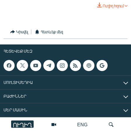
English
Ուղիղ հղում
Русский
ՀԵՏԵՎԵՔ ՄԵԶ
Կիսվել
Հետևեք մեզ
ՀԵՏԵՎԵՔ ՄԵԶ
«Ազատության» բոլոր կայքերը
ՄՈՒԼՏԻՄԵԴԻԱ
ԲԱԺԻՆՆԵՐ
ՄԵՐ ՄԱՍԻՆ
ՈՒՂԻՂ
ENG
«Ազատ Եվրոպա/Ազատություն» ռադիոկայան © 2026