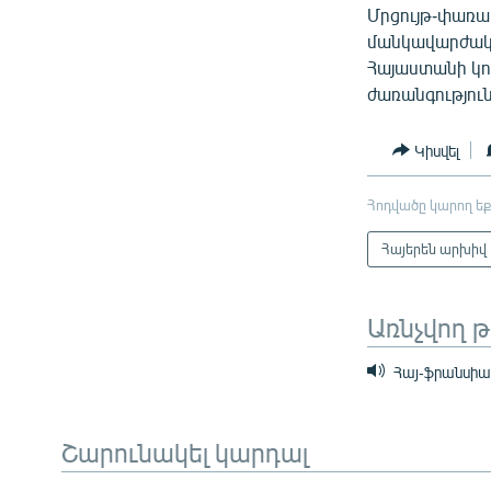
Մրցույթ-փառա
մանկավարժակա
Հայաստանի կո
ժառանգությու
Կիսվել
Հոդվածը կարող եք
Հայերեն արխիվ
Առնչվող 
Հայ-ֆրանսիակ
Շարունակել կարդալ