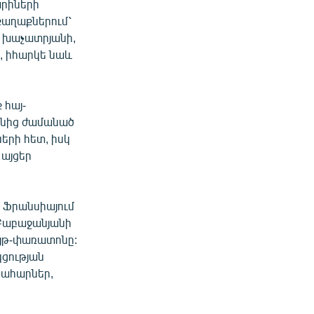
արիների
քաղաքներում՝
մ խաչատրյանի,
ի, իհարկե նաև
 հայ-
անից ժամանած
րի հետ, իսկ
այցեր
 Ֆրանսիայում
ո Բաբաջանյանի
յթ-փառատոնը:
կցության
կահարներ,