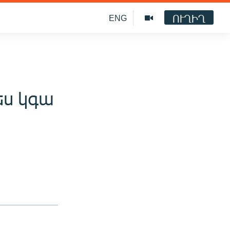
ՈՒՂԻՂ
ENG
ես կգա