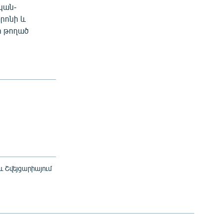
կան-
րոնի և
ի թողած
 Շվեյցարիայում