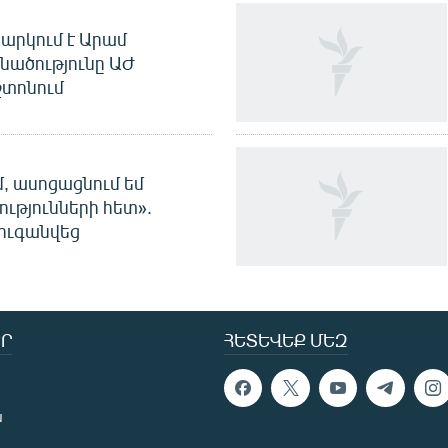
արկում է Արամ
նածությունը ԱԺ
տոնում
մ, ասոցացնում եմ
ությունների հետ».
ուգանվեց
Ր
ՀԵՏԵՎԵՔ ՄԵԶ
ն