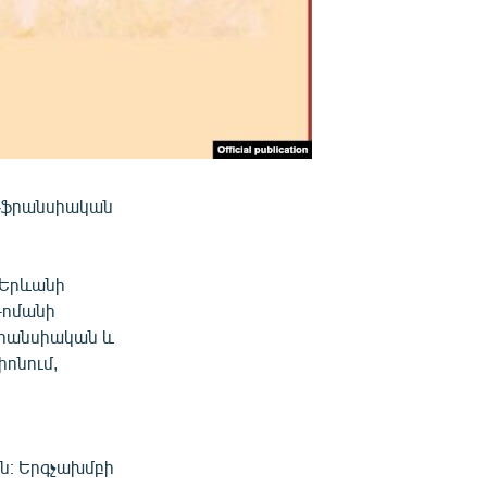
այ-ֆրանսիական
 Երևանի
Ռոմանի
ֆրանսիական և
իոնում,
ն։ Երգչախմբի