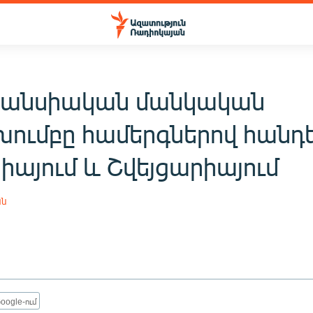
րանսիական մանկական
խումբը համերգներով հանդ
իայում և Շվեյցարիայում
ան
oogle-ում