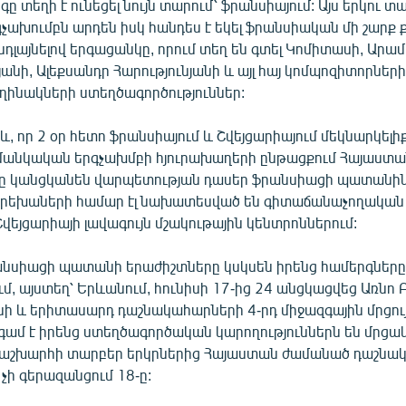
ը տեղի է ունեցել նույն տարում՝ ֆրանսիայում: Այս երկու տ
չախումբն արդեն իսկ հանդես է եկել ֆրանսիական մի շարք 
դլայնելով երգացանկը, որում տեղ են գտել Կոմիտասի, Արա
անի, Ալեքսանդր Հարությունյանի և այլ հայ կոմպոզիտորներ
ղինակների ստեղծագործություններ:
և, որ 2 օր հետո ֆրանսիայում և Շվեյցարիայում մեկնարկելիք
անկական երգչախմբի հյուրախաղերի ընթացքում Հայաստ
 կանցկանեն վարպետության դասեր ֆրանսիացի պատանինե
րեխաների համար էլ նախատեսված են գիտաճանաչողական 
վեյցարիայի լավագույն մշակութային կենտրոններում:
րանսիացի պատանի երաժիշտները կսկսեն իրենց համերգները
ւմ, այստեղ՝ Երևանում, հունիսի 17-ից 24 անցկացվեց Առն
 և երիտասարդ դաշնակահարների 4-րդ միջազգային մրցու
գամ է իրենց ստեղծագործական կարողություններն են մրցա
 աշխարհի տարբեր երկրներից Հայաստան ժամանած դաշնա
չի գերազանցում 18-ը: