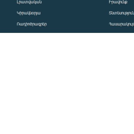
Լրատվական
Իրավունք
Կիրակնօրյա
Տնտեսությու
«Ազատության» բոլոր կայքերը
Ռադիոծրագրեր
Հասարակութ
Առավոտյան ծրագիր
Ղարաբաղյան
Ցերեկային ծրագիր
Տարածաշրջ
Երեկոյան ծրագիր
Միջազգային
ՏՏ և Ինտեր
Մշակույթ
Արխիվ
ՄԵՐ ՄԱՍԻՆ
«Ազատություն» ռ/կ
Կապը մեզ հ