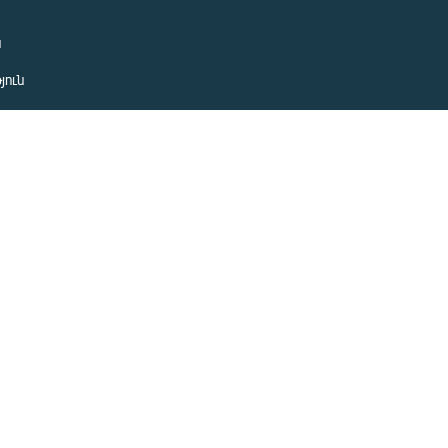
ն
յուն
 խնդիր
ան
նետ
ետ
Հայտարարություններ