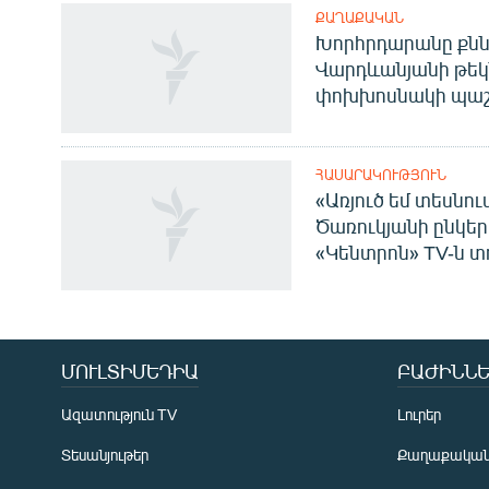
ՔԱՂԱՔԱԿԱՆ
Խորհրդարանը քնն
Վարդևանյանի թեկ
փոխխոսնակի պաշ
ՀԱՍԱՐԱԿՈՒԹՅՈՒՆ
«Առյուծ եմ տեսնու
Ծառուկյանի ընկեր
«Կենտրոն» TV-ն տ
Հայերեն
English
Русский
ՄՈՒԼՏԻՄԵԴԻԱ
ԲԱԺԻՆՆԵ
Ազատություն TV
Լուրեր
ՀԵՏԵՎԵՔ ՄԵԶ
Տեսանյութեր
Քաղաքակա