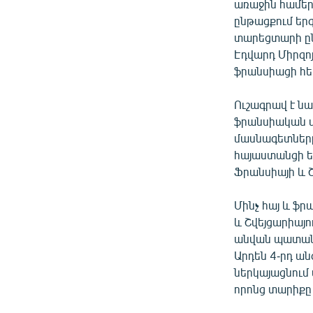
առաջին համերգ
ընթացքում երգ
տարեցտարի ըն
Էդվարդ Միրզոյ
ֆրանսիացի հե
Ուշագրավ է նա
ֆրանսիական մ
մասնագետները
հայաստանցի ե
Ֆրանսիայի և Շ
Մինչ հայ և ֆ
և Շվեյցարիայո
անվան պատանի
Արդեն 4-րդ ան
ներկայացնում
որոնց տարիքը 