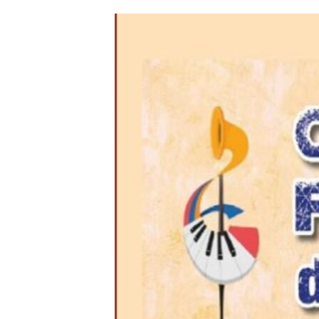
ՄԻՋԱԶԳԱՅԻՆ
ՄՇԱԿՈՒՅԹ
ՍՊՈՐՏ
ՄԵԿՆԱԲԱՆՈՒԹՅՈՒՆ
ՏՏ ԵՒ ԻՆՏԵՐՆԵՏ
ԿՈՐՈՆԱՎԻՐՈՒՍ
ԱՐԽԻՎ
ՏԵՍԱՆՅՈՒԹԵՐ
ԲԱՆԱՎԵՃ
ՁԳՏԵԼՈՎ ԼԱՎԱԳՈՒՅՆԻՆ
ՓՈԴՔԱՍԹ