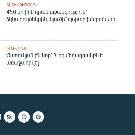
ՏՆՏԵՍՈՒԹՅՈՒՆ
450 միլիոն դրամ աջակցություն՝
ձկնաբույծներին. կլուծի՞ ոլորտի խնդիրները
ԻՐԱՎՈՒՆՔ
Ծառուկյանին նոր՝ 3-րդ մեղադրանքն է
առաջադրվել