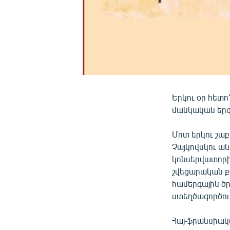
Երկու օր հետո
մանկական երգչ
Մոտ երկու շա
Չայկովսկու ա
կոնսերվատորի
շվեցարական քա
համերգային ծ
ստեղծագործութ
Հայ-ֆրանսիակ