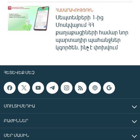
ՀԱՍԱՐԱԿՈՒԹՅՈՒՆ
Սեպտեմբերի 1-ից
Մոսկվայում ՀՀ
քաղաքացիների համար նոր
պարտադիր պահանջներ
կգործեն. ինչ է փոխվում
ՀԵՏԵՎԵՔ ՄԵԶ
ՄՈՒԼՏԻՄԵԴԻԱ
ԲԱԺԻՆՆԵՐ
ՄԵՐ ՄԱՍԻՆ