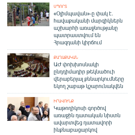
ՍՊՈՐՏ
«Օլիմպավան»-ը փակ է.
հավաքականի մարզիկներն
աշխարհի առաջնությանը
պատրաստվում են
Հրազդանի կիրճում
ՔԱՂԱՔԱԿԱՆ
ԱԺ փոխխոսնակի
ընդդիմադիր թեկնածուի
վերաբերյալ քննարկումները
եկող շաբաթ կշարունակվեն
ԻՐԱՎՈՒՆՔ
Կաթողիկոսի գործով
առաջին դատական նիստն
ավարտվեց դատավորի
ինքնաբացարկով