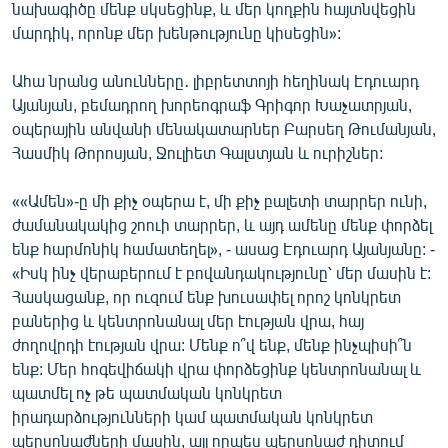
նախագիծը մենք սկսեցինք, և մեր կողքին հայտնվեցին
մարդիկ, որոնք մեր խենթությունը կիսեցին»:
Ահա նրանց անունները․ լիբրետտոյի հեղինակ Էդուարդ
Այանյան, բեմադրող խորեոգրաֆ Գրիգոր Խաչատրյան,
օպերային անվանի մենակատարներ Բարսեղ Թումանյան,
Հասմիկ Թորոսյան, Ջուլիետ Գալստյան և ուրիշներ:
««Ամեն»-ը մի քիչ օպերա է, մի քիչ բալետի տարրեր ունի,
ժամանակակից շոուի տարրեր, և այդ ամենը մենք փորձել
ենք հարմոնիկ համատեղել», - ասաց Էդուարդ Այանյանը: -
«Իսկ ինչ վերաբերում է բովանդակությունը՝ մեր մասին է:
Հասկացանք, որ ուզում ենք խուսափել որոշ կոնկրետ
բաներից և կենտրոնանալ մեր էության վրա, հայ
ժողովրդի էության վրա: Մենք ո՞վ ենք, մենք ինչպիսի՞ն
ենք: Մեր հոգեվիճակի վրա փորձեցինք կենտրոնանալ և
պատմել ոչ թե պատմական կոնկրետ
իրադարձությունների կամ պատմական կոնկրետ
պերսոնաժների մասին, այլ որպես պերսոնաժ դիտում