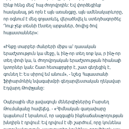
էինք հենց մեզ՝ հայ ժողովրդին: Եվ փորձեցինք
հասկանալ, թե որն է այն առանցքը, այն ամենակարևորը,
որ օգնում է մեզ գոյատևել, վերածնվել և ստեղծագործել:
Դուք չեք տեսնի էնտեղ արքաներ, ծովից ծով
հայաստաններ»:
«Ինքը տարբեր ժանրերի միքս ա՝ դասական
երաժշտություն կա մեջը, և ինչ-որ տեղ ռոք կա, ր ինչ-որ
տեղ փոփ կա, և ժողովրդական երաժշտության հիանալի
կտորներ կան: Շատ հետաքրքիր է, շատ գեղեցիկ է,
գունեղ է: Ես սիրով եմ անում», - նշեց Հայաստանի
ֆիլհարմոնիկ նվագախմբի գեղարվեստական ղեկավար
Էդվարդ Թոփչյանը:
Օպերային մեր լավագույն մեներգիչներից Բարսեղ
Թումանյանը հավելեց․ - «Հիմնական գաղափարը
կայանում է նրանում, որ ազգային ինքնաճանաչողության
խնդիրն է դրվում: Եվ դրվում է մի շարժում, որը կունենա