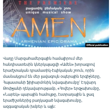
ՄԻՋԱԶԳԱՅԻՆ
ՄՇԱԿՈՒՅԹ
ՍՊՈՐՏ
ՄԵԿՆԱԲԱՆՈՒԹՅՈՒՆ
ՏՏ ԵՒ ԻՆՏԵՐՆԵՏ
ԿՈՐՈՆԱՎԻՐՈՒՍ
Վաղը Մարզահամերգային համալիրում մեր
ԱՐԽԻՎ
հանդիսատեսին կներկայացվի «Ամեն» խորագրով
ՏԵՍԱՆՅՈՒԹԵՐ
երաժշտական դրամատիկ-էպիկական շոուն, որին
մասնակցում են մեր լավագույն օպերային երգիչները,
ԲԱՆԱՎԵՃ
Հայաստանի ֆիլհարմոնիկ նվագախումբը՝ Էդվարդ
ՁԳՏԵԼՈՎ ԼԱՎԱԳՈՒՅՆԻՆ
Թոփչյանի ղեկավարությամբ, «Հովեր» երգչախումբը,
«Նարեկ» պարային համույթը, էստրադային և ջազ
ՓՈԴՔԱՍԹ
երաժիշտներից բաղկացած նվագախումբը,
ազգագրական խմբեր և այլն:
Հայերեն