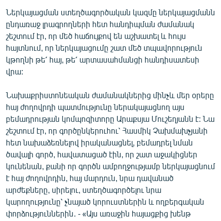
English
Ներկայացման ստեղծագործական կազմը ներկայացմանն
ընդառաջ լրագրողների հետ հանդիպման ժամանակ
Русский
շեշտում էր, որ մեծ հաճույքով են աշխատել և հույս
հայտնում, որ ներկայացումը շատ մեծ տպավորություն
ՀԵՏԵՎԵՔ ՄԵԶ
կթողնի թե՛ հայ, թե՛ արտասահմանցի հանդիսատեսի
վրա:
Նախաքրիստոնեական ժամանակներից մինչև մեր օրերը
հայ ժողովրդի պատմությունը ներակայացնող այս
բեմադրության կոմպոզիտորը Արաքսյա Մուշեղյանն է: Նա
«Ազատության» բոլոր կայքերը
շեշտում էր, որ գործընկերուհու՝ Հասմիկ Չախմախչյանի
հետ նախաձեռնելով իրականացնել, բեմադրել նման
ծավալի գործ, հավատացած էին, որ շատ աջակիցներ
կունենան, քանի որ գործն ամբողջությամբ ներկայացնում
է հայ ժողովրդին, հայ մարդուն, նրա դավանած
արժեքները, սիրելու, ստեղծագործելու նրա
կարողությունը՝ չնայած կորուստներին և ողբերգական
փորձություններին․ - «Այս առաջին հայացքից խենթ