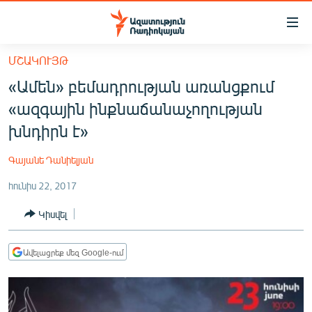
Մատչելիության
հղումներ
Անցնել
ՄՇԱԿՈՒՅԹ
հիմնական
ԱԶԱՏՈՒԹՅՈՒՆ TV
«Ամեն» բեմադրության առանցքում
բովանդակությանը
ՀԱՅԱՍՏԱՆ
Անցնել
«ազգային ինքնաճանաչողության
հիմնական
ՔԱՂԱՔԱԿԱՆ
խնդիրն է»
մենյուին
ԸՆՏՐՈՒԹՅՈՒՆՆԵՐ 2026
Որոնում
Գայանե Դանիելյան
ԻՐԱՎՈՒՆՔ
հունիս 22, 2017
ՀԱՍԱՐԱԿՈՒԹՅՈՒՆ
Կիսվել
ՏՆՏԵՍՈՒԹՅՈՒՆ
ՂԱՐԱԲԱՂ
Ավելացրեք մեզ Google-ում
ՊԱՏԵՐԱԶՄԻ 6 ՇԱԲԱԹՆԵՐԸ
ՏԱՐԱԾԱՇՐՋԱՆ