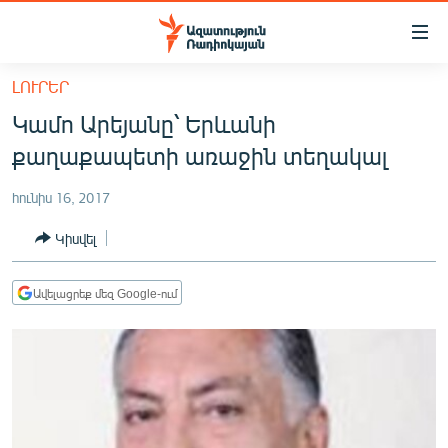
Մատչելիության
հղումներ
Անցնել
ԼՈՒՐԵՐ
հիմնական
ԱԶԱՏՈՒԹՅՈՒՆ TV
Կամո Արեյանը՝ Երևանի
բովանդակությանը
ՀԱՅԱՍՏԱՆ
Անցնել
քաղաքապետի առաջին տեղակալ
հիմնական
ՔԱՂԱՔԱԿԱՆ
մենյուին
հունիս 16, 2017
ԸՆՏՐՈՒԹՅՈՒՆՆԵՐ 2026
Որոնում
Կիսվել
ԻՐԱՎՈՒՆՔ
ՀԱՍԱՐԱԿՈՒԹՅՈՒՆ
Ավելացրեք մեզ Google-ում
ՏՆՏԵՍՈՒԹՅՈՒՆ
ՂԱՐԱԲԱՂ
ՊԱՏԵՐԱԶՄԻ 6 ՇԱԲԱԹՆԵՐԸ
ՏԱՐԱԾԱՇՐՋԱՆ