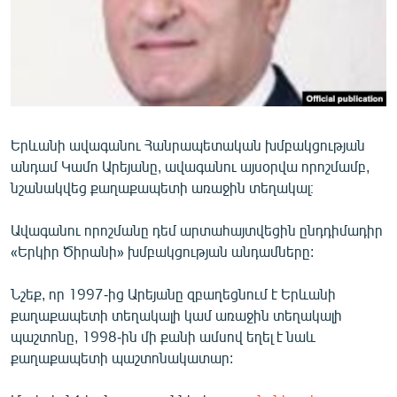
ՄԻՋԱԶԳԱՅԻՆ
ՄՇԱԿՈՒՅԹ
ՍՊՈՐՏ
ՄԵԿՆԱԲԱՆՈՒԹՅՈՒՆ
ՏՏ ԵՒ ԻՆՏԵՐՆԵՏ
Երևանի ավագանու Հանրապետական խմբակցության
անդամ Կամո Արեյանը, ավագանու այսօրվա որոշմամբ,
ԿՈՐՈՆԱՎԻՐՈՒՍ
նշանակվեց քաղաքապետի առաջին տեղակալ։
ԱՐԽԻՎ
Ավագանու որոշմանը դեմ արտահայտվեցին ընդդիմադիր
ՏԵՍԱՆՅՈՒԹԵՐ
«Երկիր Ծիրանի» խմբակցության անդամները:
ԲԱՆԱՎԵՃ
Նշեք, որ 1997-ից Արեյանը զբաղեցնում է Երևանի
ՁԳՏԵԼՈՎ ԼԱՎԱԳՈՒՅՆԻՆ
քաղաքապետի տեղակալի կամ առաջին տեղակալի
ՓՈԴՔԱՍԹ
պաշտոնը, 1998-ին մի քանի ամսով եղել է նաև
քաղաքապետի պաշտոնակատար:
Հայերեն