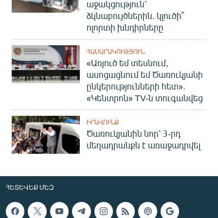
աջակցություն՝
ձկնաբույծներին. կլուծի՞
ոլորտի խնդիրները
ՀԱՍԱՐԱԿՈՒԹՅՈՒՆ
«Առյուծ եմ տեսնում,
ասոցացնում եմ Ծառուկյանի
ընկերությունների հետ».
«Կենտրոն» TV-ն տուգանվեց
ԻՐԱՎՈՒՆՔ
Ծառուկյանին նոր՝ 3-րդ
մեղադրանքն է առաջադրվել
ՀԵՏԵՎԵՔ ՄԵԶ