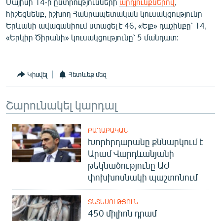
Մայիսի 14-ի ընտրությունների
արդյունքներով
,
English
հիշեցնենք, իշխող Հանրապետական կուսակցությունը
Երևանի ավագանիում ստացել է 46, «Ելք» դաշինքը՝ 14,
Русский
«Երկիր Ծիրանի» կուսակցությունը՝ 5 մանդատ:
ՀԵՏԵՎԵՔ ՄԵԶ
Կիսվել
Հետևեք մեզ
Շարունակել կարդալ
«Ազատության» բոլոր կայքերը
ՔԱՂԱՔԱԿԱՆ
Խորհրդարանը քննարկում է
Արամ Վարդևանյանի
թեկնածությունը ԱԺ
փոխխոսնակի պաշտոնում
ՏՆՏԵՍՈՒԹՅՈՒՆ
450 միլիոն դրամ