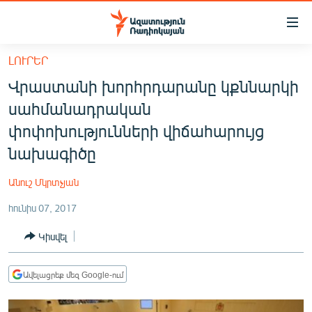
Մատչելիության
հղումներ
Անցնել
ԼՈՒՐԵՐ
հիմնական
ԱԶԱՏՈՒԹՅՈՒՆ TV
Վրաստանի խորհրդարանը կքննարկի
բովանդակությանը
ՀԱՅԱՍՏԱՆ
Անցնել
սահմանադրական
հիմնական
ՔԱՂԱՔԱԿԱՆ
փոփոխությունների վիճահարույց
մենյուին
ԸՆՏՐՈՒԹՅՈՒՆՆԵՐ 2026
նախագիծը
Որոնում
ԻՐԱՎՈՒՆՔ
Անուշ Մկրտչյան
ՀԱՍԱՐԱԿՈՒԹՅՈՒՆ
հունիս 07, 2017
ՏՆՏԵՍՈՒԹՅՈՒՆ
Կիսվել
ՂԱՐԱԲԱՂ
ՊԱՏԵՐԱԶՄԻ 6 ՇԱԲԱԹՆԵՐԸ
Ավելացրեք մեզ Google-ում
ՏԱՐԱԾԱՇՐՋԱՆ