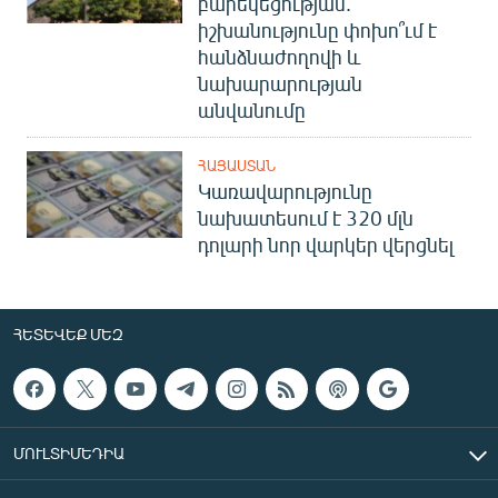
բարեկեցության.
իշխանությունը փոխո՞ւմ է
հանձնաժողովի և
նախարարության
անվանումը
ՀԱՅԱՍՏԱՆ
Կառավարությունը
նախատեսում է 320 մլն
դոլարի նոր վարկեր վերցնել
ՀԵՏԵՎԵՔ ՄԵԶ
ՄՈՒԼՏԻՄԵԴԻԱ