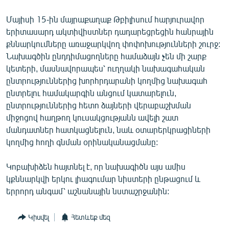
English
Մայիսի 15-ին մայրաքաղաք Թբիլիսում հարյուրավոր
Русский
երիտասարդ ակտիվիստներ դադարեցրեցին հանրային
քննարկումները առաջարկվող փոփոխությունների շուրջ:
ՀԵՏԵՎԵՔ ՄԵԶ
Նախագծին ընդդիմացողները համաձայն չեն մի շարք
կետերի, մասնավորապես՝ ուղղակի նախագահական
ընտրություններից խորհրդարանի կողմից նախագահ
ընտրելու համակարգին անցում կատարելուն,
ընտրություններից հետո ձայների վերաբաշխման
միջոցով հաղթող կուսակցությանն ավելի շատ
«Ազատության» բոլոր կայքերը
մանդատներ հատկացնելուն, նաև օտարերկրացիների
կողմից հողի գնման օրինականացմանը:
Կոբախիձեն հայտնել է, որ նախագիծն այս ամիս
կքննարկվի երկու լիագումար նիստերի ընթացում և
երրորդ անգամ՝ աշնանային նստաշրջանին:
Կիսվել
Հետևեք մեզ