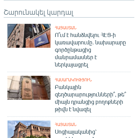
Շարունակել կարդալ
ՀԱՅԱՍՏԱՆ
Ո՞ւմ է հանձնվելու ՀԷՑ-ի
կառավարումը. նախարարը
գործընթացից
մանրամասներ է
ներկայացրել
ՀԱՍԱՐԱԿՈՒԹՅՈՒՆ
Բանկային
զեղծարարությունների՞, թե՞
միայն դրանցից բողոքների
թիվն է նվազել
ՀԱՅԱՍՏԱՆ
Սոցիալականից՝