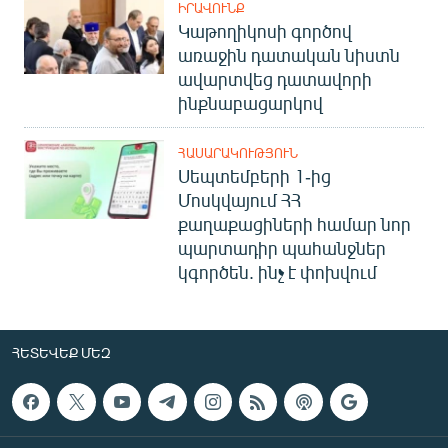
ԻՐԱՎՈՒՆՔ
Կաթողիկոսի գործով
առաջին դատական նիստն
ավարտվեց դատավորի
ինքնաբացարկով
ՀԱՍԱՐԱԿՈՒԹՅՈՒՆ
Սեպտեմբերի 1-ից
Մոսկվայում ՀՀ
քաղաքացիների համար նոր
պարտադիր պահանջներ
կգործեն. ինչ է փոխվում
ՀԵՏԵՎԵՔ ՄԵԶ