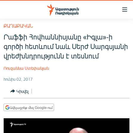
Մատչելիության
հղումներ
Անցնել
ՔԱՂԱՔԱԿԱՆ
հիմնական
ԱԶԱՏՈՒԹՅՈՒՆ TV
Րաֆֆի Հովհաննիսյանը «Իգլա»-ի
բովանդակությանը
ՀԱՅԱՍՏԱՆ
Անցնել
գործի հետևում նաև Սերժ Սարգսյանի
հիմնական
ՔԱՂԱՔԱԿԱՆ
վրեժխնդրությունն է տեսնում
մենյուին
ԸՆՏՐՈՒԹՅՈՒՆՆԵՐ 2026
Որոնում
Ռուզաննա Ստեփանյան
ԻՐԱՎՈՒՆՔ
հունիս 02, 2017
ՀԱՍԱՐԱԿՈՒԹՅՈՒՆ
Կիսվել
ՏՆՏԵՍՈՒԹՅՈՒՆ
ՂԱՐԱԲԱՂ
Ավելացրեք մեզ Google-ում
ՊԱՏԵՐԱԶՄԻ 6 ՇԱԲԱԹՆԵՐԸ
ՏԱՐԱԾԱՇՐՋԱՆ