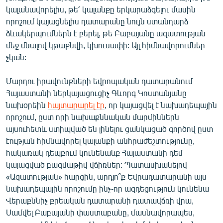
կալանավորելիս, թե՛ կալանքը երկարաձգելու մասին
որոշում կայացնելիս դատարանը նույն ստանդարձ
ձևակերպումներն է բերել, թե Բաբայանը ազատության
մեջ մնալով կթաքնվի, կխուսափի: Այլ հիմնավորումներ
չկան:
Մարդու իրավունքների եվրոպական դատարանում
Հայաստանի ներկայացուցիչ Գևորգ Կոստանյանը
նախօրեին
հայտարարել էր
, որ կայացվել է նախադեպային
որոշում, ըստ որի նախաքննական մարմիններն
այսուհետև ստիպված են լինելու ցանկացած գործով ըստ
էության հիմնավորել կալանքի անհրաժեշտությունը,
հակառակ դեպքում կունենանք Հայաստանի դեմ
կայացված բազմաթիվ վճիռներ: Պատասխանելով
«Ազատության» հարցին, արդյո՞ք Եվրադատարանի այս
նախադեպային որոշումը ինչ-որ ազդեցություն կունենա
Վերաքննիչ քրեական դատարանի դատավճռի վրա,
Սամվել Բաբայանի փաստաբանը, մասնավորապես,