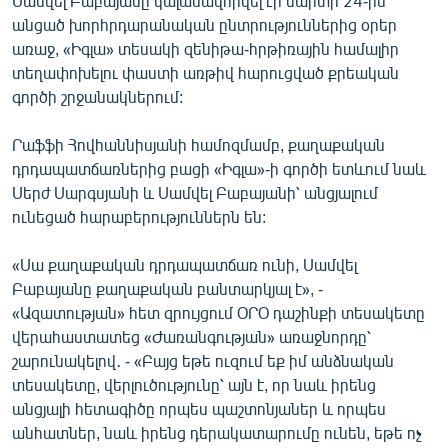
Սամվել Բաբայանը կալանավորվել էր մարտի 24-ին՝
English
անցած խորհրդարանական ընտրություններից օրեր
առաջ, «Իգլա» տեսակի զենիթա-հրթիռային համալիր
Русский
տեղափոխելու փաստի առթիվ հարուցված քրեական
գործի շրջանակներում:
ՀԵՏԵՎԵՔ ՄԵԶ
Րաֆֆի Հովհաննիսյանի համոզմամբ, քաղաքական
դրդապատճառներից բացի «Իգլա»-ի գործի ետևում նաև
Սերժ Սարգսյանի և Սամվել Բաբայանի՝ անցյալում
ունեցած հարաբերություններն են:
«Ազատության» բոլոր կայքերը
«Սա քաղաքական դրդապատճառ ունի, Սամվել
Բաբայանը քաղաքական բանտարկյալ է», -
«Ազատության» հետ զրույցում ՕՐՕ դաշինքի տեսակետը
վերահաստատեց «Ժառանգության» առաջնորդը՝
շարունակելով․ - «Բայց եթե ուզում եք իմ անձնական
տեսակետը, վերլուծությունը՝ այն է, որ նաև իրենց
անցյալի հետագիծը որպես պաշտոնյաներ և որպես
անհատներ, նաև իրենց դերակատարումը ունեն, եթե ոչ