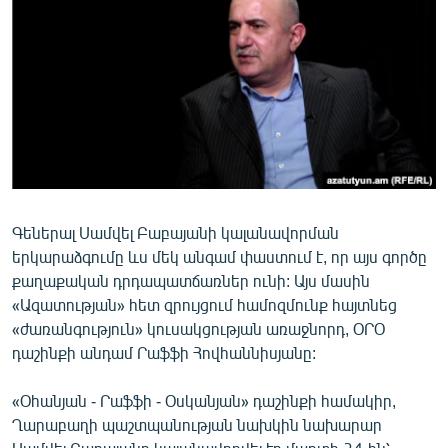
ՄԻՋԱԶԳԱՅԻՆ
ՄՇԱԿՈՒՅԹ
ՍՊՈՐՏ
ՄԵԿՆԱԲԱՆՈՒԹՅՈՒՆ
ՏՏ ԵՒ ԻՆՏԵՐՆԵՏ
ԿՈՐՈՆԱՎԻՐՈՒՍ
Գեներալ Սամվել Բաբայանի կալանավորման
ԱՐԽԻՎ
երկարաձգումը ևս մեկ անգամ փաստում է, որ այս գործը
ՏԵՍԱՆՅՈՒԹԵՐ
քաղաքական դրդապատճառներ ունի: Այս մասին
«Ազատության» հետ զրույցում համոզմունք հայտնեց
ԲԱՆԱՎԵՃ
«ժառանգություն» կուսակցության առաջնորդ, ՕՐՕ
ՁԳՏԵԼՈՎ ԼԱՎԱԳՈՒՅՆԻՆ
դաշինքի անդամ Րաֆֆի Հովհաննիսյանը:
ՓՈԴՔԱՍԹ
«Օհանյան - Րաֆֆի - Օսկանյան» դաշինքի համակիր,
Ղարաբաղի պաշտպանության նախկին նախարար
Հայերեն