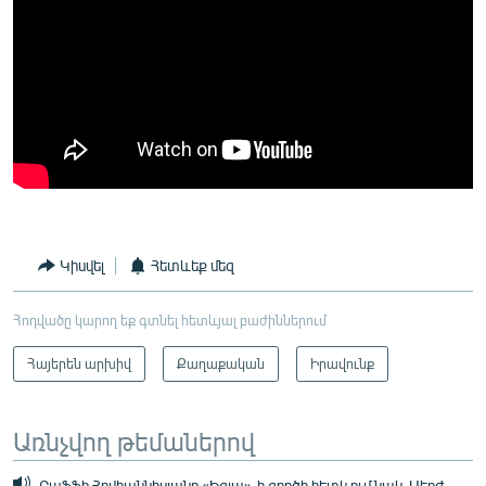
Կիսվել
Հետևեք մեզ
Հոդվածը կարող եք գտնել հետևյալ բաժիններում
Հայերեն արխիվ
Քաղաքական
Իրավունք
Առնչվող թեմաներով
Րաֆֆի Հովհաննիսյանը «Իգլա»-ի գործի հետևում նաև Սերժ