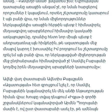
ասաց․ - «Անկեղծ ասած՝ լավատես չեմ: Եվրոպական
դատարանը առաջին անգամ չէ, որ նման հարցերով
որոշումներ է կայացնում, որտեղ շեշտադրումը կատարում
է այն բանի վրա, որ նման միջնորդություններ
ներկայացնելիս առաջին հերթին պետք է հիմնավորել
մեղսագրվող արարքներում հիմնավոր կասկածի
առկայությունը, դրանից հետո նոր միայն պետք է
անդրադառնալ այն հիմքերին, թե ազատության մեջ
մնալով կարող է խուսափել: Իմ բողոքում ես շեշտադրումը
դրել եմ այն բանի վրա, որ ներկայացված միջնորդության
մեջ ընդհանրապես հիմնավորված չէ Սամվել Բաբայանի
կողմից իրեն մեղսագրվող արարքների կատարումը»:
Ավելի վաղ փաստաբան Ավետիս Քալաշյանն
«Ազատության» հետ զրույցում նշել է, որ Սամվել
Բաբայանին կալանավորել են մեկ անձի ենթադրության
հիման վրա: Խոսքը տվյալ դեպքում «Իգլա»-ի գործի
շրջանակներում կալանավորված Արմեն Պողոսյանի
մասին է, ով ըստ փաստաբանի ասել էր, թե ամենայն