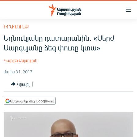
Մատչելիության
հղումներ
Անցնել
ԻՐԱՎՈՒՆՔ
հիմնական
ԱԶԱՏՈՒԹՅՈՒՆ TV
Եղնուկյանը դատարանին․ «Սերժ
բովանդակությանը
ՀԱՅԱՍՏԱՆ
Անցնել
Սարգսյանը ձեզ փուռը կտա»
հիմնական
ՔԱՂԱՔԱԿԱՆ
մենյուին
Կարլեն Ասլանյան
ԸՆՏՐՈՒԹՅՈՒՆՆԵՐ 2026
Որոնում
մայիս 31, 2017
ԻՐԱՎՈՒՆՔ
Կիսվել
ՀԱՍԱՐԱԿՈՒԹՅՈՒՆ
ՏՆՏԵՍՈՒԹՅՈՒՆ
Ավելացրեք մեզ Google-ում
ՂԱՐԱԲԱՂ
ՊԱՏԵՐԱԶՄԻ 6 ՇԱԲԱԹՆԵՐԸ
ՏԱՐԱԾԱՇՐՋԱՆ