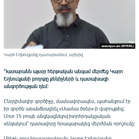
ՄԻՋԱԶԳԱՅԻՆ
ՄՇԱԿՈՒՅԹ
ՍՊՈՐՏ
ՄԵԿՆԱԲԱՆՈՒԹՅՈՒՆ
ՏՏ ԵՒ ԻՆՏԵՐՆԵՏ
Կարո Եղնուկյանը դատարանում, արխիվ
ԿՈՐՈՆԱՎԻՐՈՒՍ
Դատարանն այսօր հերթական անգամ մերժեց Կարո
ԱՐԽԻՎ
Եղնուկյանի բողոքը քննիչների և դատախազի
ՏԵՍԱՆՅՈՒԹԵՐ
անգործության դեմ:
ԲԱՆԱՎԵՃ
Ընդդիմադիր գործիչը, մասնավորապես, պահանջում էր
ՁԳՏԵԼՈՎ ԼԱՎԱԳՈՒՅՆԻՆ
իր գործն առանձնացնել «Սասնա ծռեր»-ի վարույթից:
Մոտ 15 րոպե անցկացնելով խորհրդակցական
ՓՈԴՔԱՍԹ
սենյակում՝ դատավորը հրապարակեց մերժման որոշումը:
Հայերեն
Մինչև դրա հրապարակումը, Կարո Եղնուկյանը