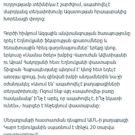
ուղղությամբ տեխնիկա է շարժվում, ապահովել է
մարդկանց տեղափոխումը Ազատության հրապարակից
Խորենացի փողոց:
Գործի հիմքում Ազգային անվտանգության ծառայությունը
դրել է Եղնուկյանի ֆեյսբուքյան գրառումները և
հեռախոսային հինգ գաղտնալսումներ՝ երեքը կնոջ,
երկուսը «Սասնա ծռեր» խմբից Վարուժան Ավետիսյանի
ու Արամ Հակոբյանի հետ: Եղնուկյանի փաստաբան
Տիգրան Հայրապետյանը պնդում է՝ կնոջ հետ եղել է
առօրյա զրույց, իսկ զինված խմբի անդամներին նա չի
օժանդակել: «Ասում են՝ ապահովել է քաղաքացիների
տեղափոխումը: Ոզում ենք այդ «ապահովել» բառը
հասկանանք՝ ի՞նչ է արել, որ ապահովել է, ի՞նչ նկատի
ունեն»,- հարցեր է հնչեցնում փաստաբանը:
Մեղադրանքի հաստատման դեպքում ԱՄՆ-ի քաղաքացի
Կարո Եղնուկյանին սպառնում է մինչև 20 տարվա
ազատազրկում: