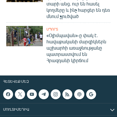
տարի անց. ուր են հասել
կողմերը և ինչ հարցեր են դեռ
մնում չլուծված
ՍՊՈՐՏ
«Օլիմպավան»-ը փակ է.
հավաքականի մարզիկներն
աշխարհի առաջնությանը
պատրաստվում են
Հրազդանի կիրճում
ՀԵՏԵՎԵՔ ՄԵԶ
ՄՈՒԼՏԻՄԵԴԻԱ