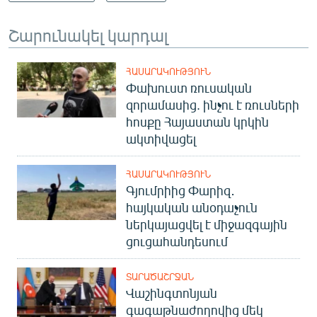
Շարունակել կարդալ
ՀԱՍԱՐԱԿՈՒԹՅՈՒՆ
Փախուստ ռուսական
զորամասից. ինչու է ռուսների
հոսքը Հայաստան կրկին
ակտիվացել
ՀԱՍԱՐԱԿՈՒԹՅՈՒՆ
Գյումրիից Փարիզ․
հայկական անօդաչուն
ներկայացվել է միջազգային
ցուցահանդեսում
ՏԱՐԱԾԱՇՐՋԱՆ
Վաշինգտոնյան
գագաթնաժողովից մեկ