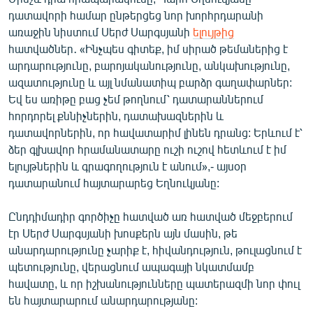
English
դատավորի համար ընթերցեց նոր խորհրդարանի
առաջին նիստում Սերժ Սարգսյանի
ելույթից
Русский
հատվածներ․ «Ինչպես գիտեք, իմ սիրած թեմաներից է
արդարությունը, բարոյականությունը, անկախությունը,
ՀԵՏԵՎԵՔ ՄԵԶ
ազատությունը և այլ նմանատիպ բարձր գաղափարներ:
Եվ ես առիթը բաց չեմ թողնում՝ դատարաններում
հորդորել քննիչներին, դատախազներին և
դատավորներին, որ հավատարիմ լինեն դրանց: Երևում է՝
ձեր գլխավոր հրամանատարը ուշի ուշով հետևում է իմ
ելույթներին և գրագողություն է անում»,- այսօր
«Ազատության» բոլոր կայքերը
դատարանում հայտարարեց Եղնուկյանը:
Ընդդիմադիր գործիչը հատված առ հատված մեջբերում
էր Սերժ Սարգսյանի խոսքերն այն մասին, թե
անարդարությունը չարիք է, հիվանդություն, թուլացնում է
պետությունը, վերացնում ապագայի նկատմամբ
հավատը, և որ իշխանությունները պատերազմի նոր փուլ
են հայտարարում անարդարությանը: