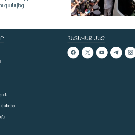
ուգանվեց
Ր
ՀԵՏԵՎԵՔ ՄԵԶ
ն
ն
յուն
 խնդիր
ան