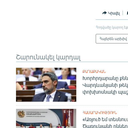
Կիսվել
Հոդվածը կարող եք
Հայերեն արխիվ
Շարունակել կարդալ
ՔԱՂԱՔԱԿԱՆ
Խորհրդարանը քնն
Վարդևանյանի թեկ
փոխխոսնակի պաշ
ՀԱՍԱՐԱԿՈՒԹՅՈՒՆ
«Առյուծ եմ տեսնու
Ծառուկյանի ընկեր