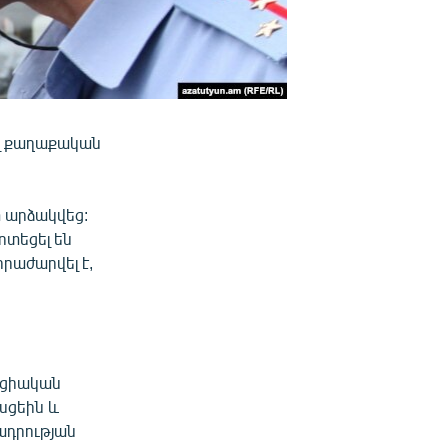
ել քաղաքական
 արձակվեց:
ոտեցել են
րաժարվել է,
քացիական
սցեին և
ադրության