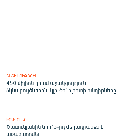
ՏՆՏԵՍՈՒԹՅՈՒՆ
450 միլիոն դրամ աջակցություն՝
ձկնաբույծներին. կլուծի՞ ոլորտի խնդիրները
ԻՐԱՎՈՒՆՔ
Ծառուկյանին նոր՝ 3-րդ մեղադրանքն է
առաջադրվել