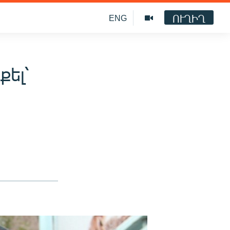
ՈՒՂԻՂ
ENG
քել՝