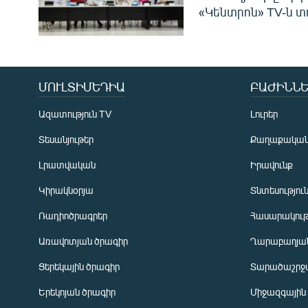
«Կենտրոն» TV-ն տ
ՄՈՒԼՏԻՄԵԴԻԱ
ԲԱԺԻՆՆԵ
Ազատություն TV
Լուրեր
Տեսանյութեր
Քաղաքակա
Լրատվական
Իրավունք
Կիրակնօրյա
Տնտեսությու
Ռադիոծրագրեր
Հասարակութ
Առավոտյան ծրագիր
Ղարաբաղյան
Ցերեկային ծրագիր
Տարածաշրջ
Հայերեն
Երեկոյան ծրագիր
Միջազգային
English