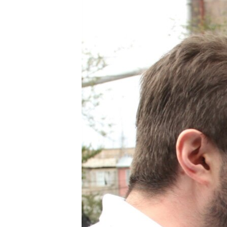
ՄԻՋԱԶԳԱՅԻՆ
ՄՇԱԿՈՒՅԹ
ՍՊՈՐՏ
ՄԵԿՆԱԲԱՆՈՒԹՅՈՒՆ
ՏՏ ԵՒ ԻՆՏԵՐՆԵՏ
ԿՈՐՈՆԱՎԻՐՈՒՍ
ԱՐԽԻՎ
ՏԵՍԱՆՅՈՒԹԵՐ
ԲԱՆԱՎԵՃ
ՁԳՏԵԼՈՎ ԼԱՎԱԳՈՒՅՆԻՆ
ՓՈԴՔԱՍԹ