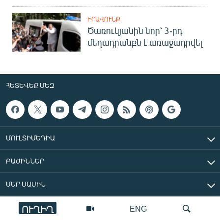
ԻՐԱՎՈՒՆՔ
Ծառուկյանին նոր՝ 3-րդ
մեղադրանքն է առաջադրվել
ՀԵՏԵՎԵՔ ՄԵԶ
ՄՈՒԼՏԻՄԵԴԻԱ
ԲԱԺԻՆՆԵՐ
ՄԵՐ ՄԱՍԻՆ
ՈՒՂԻՂ
ENG
«Ազատ Եվրոպա/Ազատություն» ռադիոկայան © 2026