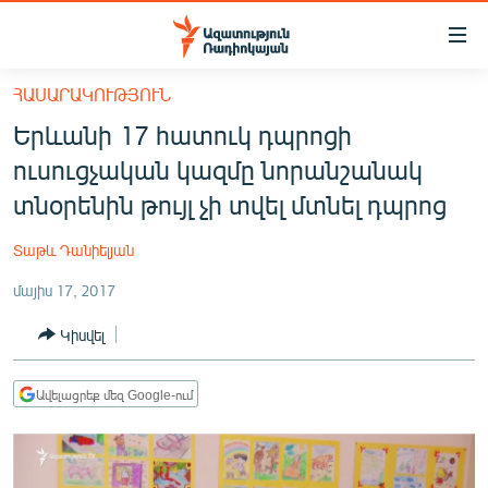
Մատչելիության
հղումներ
Անցնել
ՀԱՍԱՐԱԿՈՒԹՅՈՒՆ
հիմնական
ԱԶԱՏՈՒԹՅՈՒՆ TV
Երևանի 17 հատուկ դպրոցի
բովանդակությանը
ՀԱՅԱՍՏԱՆ
Անցնել
ուսուցչական կազմը նորանշանակ
հիմնական
ՔԱՂԱՔԱԿԱՆ
տնօրենին թույլ չի տվել մտնել դպրոց
մենյուին
ԸՆՏՐՈՒԹՅՈՒՆՆԵՐ 2026
Որոնում
Տաթև Դանիելյան
ԻՐԱՎՈՒՆՔ
մայիս 17, 2017
ՀԱՍԱՐԱԿՈՒԹՅՈՒՆ
Կիսվել
ՏՆՏԵՍՈՒԹՅՈՒՆ
ՂԱՐԱԲԱՂ
Ավելացրեք մեզ Google-ում
ՊԱՏԵՐԱԶՄԻ 6 ՇԱԲԱԹՆԵՐԸ
ՏԱՐԱԾԱՇՐՋԱՆ