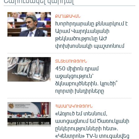
ՔԱՂԱՔԱԿԱՆ
Խորհրդարանը քննարկում է
Արամ Վարդևանյանի
թեկնածությունը ԱԺ
փոխխոսնակի պաշտոնում
ՏՆՏԵՍՈՒԹՅՈՒՆ
450 միլիոն դրամ
աջակցություն՝
ձկնաբույծներին. կլուծի՞
ոլորտի խնդիրները
ՀԱՍԱՐԱԿՈՒԹՅՈՒՆ
«Առյուծ եմ տեսնում,
ասոցացնում եմ Ծառուկյանի
ընկերությունների հետ».
«Կենտրոն» TV-ն տուգանվեց