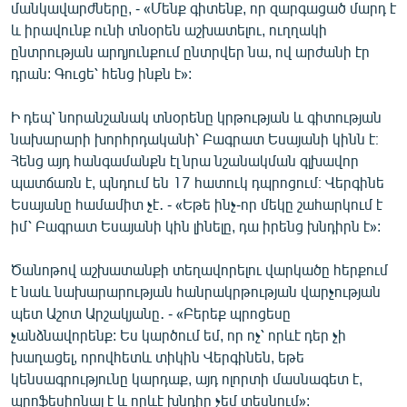
մանկավարժները, - «Մենք գիտենք, որ զարգացած մարդ է
և իրավունք ունի տնօրեն աշխատելու, ուղղակի
ընտրության արդյունքում ընտրվեր նա, ով արժանի էր
դրան: Գուցե՝ հենց ինքն է»:
Ի դեպ՝ նորանշանակ տնօրենը կրթության և գիտության
նախարարի խորհրդականի՝ Բագրատ Եսայանի կինն է։
Հենց այդ հանգամանքն էլ նրա նշանակման գլխավոր
պատճառն է, պնդում են 17 հատուկ դպրոցում։ Վերգինե
Եսայանը համամիտ չէ․ - «Եթե ինչ-որ մեկը շահարկում է
իմ՝ Բագրատ Եսայանի կին լինելը, դա իրենց խնդիրն է»:
Ծանոթով աշխատանքի տեղավորելու վարկածը հերքում
է նաև նախարարության հանրակրթության վարչության
պետ Աշոտ Արշակյանը․ - «Բերեք պրոցեսը
չանձնավորենք: Ես կարծում եմ, որ ոչ՝ որևէ դեր չի
խաղացել, որովհետև տիկին Վերգինեն, եթե
կենսագրությունը կարդաք, այդ ոլորտի մասնագետ է,
պրոֆեսիոնալ է և որևէ խնդիր չեմ տեսնում»: