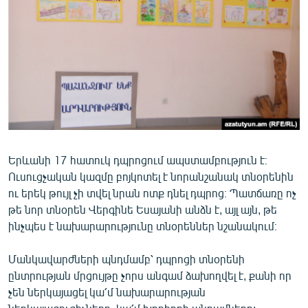
ՄԻՋԱԶԳԱՅԻՆ
ՄՇԱԿՈՒՅԹ
ՍՊՈՐՏ
ՄԵԿՆԱԲԱՆՈՒԹՅՈՒՆ
ՏՏ ԵՒ ԻՆՏԵՐՆԵՏ
ԿՈՐՈՆԱՎԻՐՈՒՍ
Երևանի 17 հատուկ դպրոցում ապստամբություն է։
ԱՐԽԻՎ
Ուսուցչական կազմը բոյկոտել է նորանշանակ տնօրենին
ՏԵՍԱՆՅՈՒԹԵՐ
ու երեկ թույլ չի տվել նրան ոտք դնել դպրոց։ Պատճառը ոչ
թե նոր տնօրեն Վերգինե Եսայանի անձն է, այլ այն, թե
ԲԱՆԱՎԵՃ
ինչպես է նախարարությունը տնօրեններ նշանակում։
ՁԳՏԵԼՈՎ ԼԱՎԱԳՈՒՅՆԻՆ
Մանկավարժների պնդմամբ՝ դպրոցի տնօրենի
ՓՈԴՔԱՍԹ
ընտրության մրցույթը չորս անգամ ձախողվել է, քանի որ
չեն ներկայացել կա՛մ նախարարության
Հայերեն