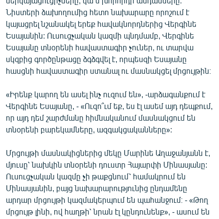
ներկայացուցիչները, կա՛մ խորհրդի անդամները:
English
Նիստերի ձախողումից հետո նախարարը որոշում է
կայացրել նշանակել երեք հավակնորդներից Վերգինե
Русский
Եսայանին: Ուսուցչական կազմի պնդմամբ, Վերգինե
Եսայանը տնօրենի հավաստագիր չուներ, ու տարվա
ՀԵՏԵՎԵՔ ՄԵԶ
սկզբից գործընթացը ձգձգվել է, որպեսզի Եսայանը
հասցնի հավաստագիր ստանալ ու մասնակցել մրցույթին։
«Իրենք կարող են ասել ինչ ուզում են», -արձագանքում է
Վերգինե Եսայանը, - «Ուզո՞ւմ եք, ես էլ ասեմ այդ դեպքում,
որ այդ դեմ շարժմանը հիմնականում մասնակցում են
«Ազատության» բոլոր կայքերը
տնօրենի բարեկամները, ազգակցականները»:
Մրցույթի մասնակիցներից մեկը Մարինե Աղաջանյանն է,
մյուսը՝ նախկին տնօրենի դուստր Հայարփի Մինասյանը:
Ուսուցչական կազմը չի թաքցնում՝ համակրում են
Մինասյանին, բայց նախարարությունից ընդամենը
արդար մրցույթի կազմակերպում են պահանջում։ - «Թող
մրցույթ լինի, ով հաղթի՝ նրան էլ կընդունենք», - ասում են