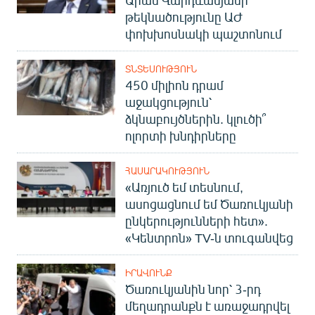
թեկնածությունը ԱԺ
փոխխոսնակի պաշտոնում
ՏՆՏԵՍՈՒԹՅՈՒՆ
450 միլիոն դրամ
աջակցություն՝
ձկնաբույծներին. կլուծի՞
ոլորտի խնդիրները
ՀԱՍԱՐԱԿՈՒԹՅՈՒՆ
«Առյուծ եմ տեսնում,
ասոցացնում եմ Ծառուկյանի
ընկերությունների հետ».
«Կենտրոն» TV-ն տուգանվեց
ԻՐԱՎՈՒՆՔ
Ծառուկյանին նոր՝ 3-րդ
մեղադրանքն է առաջադրվել