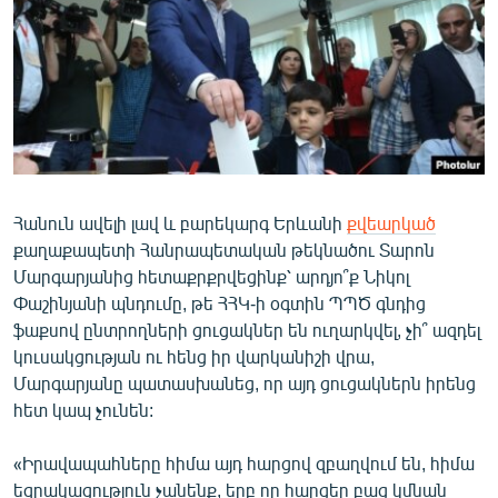
ՄԻՋԱԶԳԱՅԻՆ
ՄՇԱԿՈՒՅԹ
ՍՊՈՐՏ
ՄԵԿՆԱԲԱՆՈՒԹՅՈՒՆ
ՏՏ ԵՒ ԻՆՏԵՐՆԵՏ
ԿՈՐՈՆԱՎԻՐՈՒՍ
Հանուն ավելի լավ և բարեկարգ Երևանի
քվեարկած
քաղաքապետի Հանրապետական թեկնածու Տարոն
ԱՐԽԻՎ
Մարգարյանից հետաքրքրվեցինք՝ արդյո՞ք Նիկոլ
ՏԵՍԱՆՅՈՒԹԵՐ
Փաշինյանի պնդումը, թե ՀՀԿ-ի օգտին ՊՊԾ գնդից
ֆաքսով ընտրողների ցուցակներ են ուղարկվել, չի՞ ազդել
ԲԱՆԱՎԵՃ
կուսակցության ու հենց իր վարկանիշի վրա,
ՁԳՏԵԼՈՎ ԼԱՎԱԳՈՒՅՆԻՆ
Մարգարյանը պատասխանեց, որ այդ ցուցակներն իրենց
հետ կապ չունեն:
ՓՈԴՔԱՍԹ
«Իրավապահները հիմա այդ հարցով զբաղվում են, հիմա
Հայերեն
եզրակացություն չանենք, երբ որ հարցեր բաց կմնան