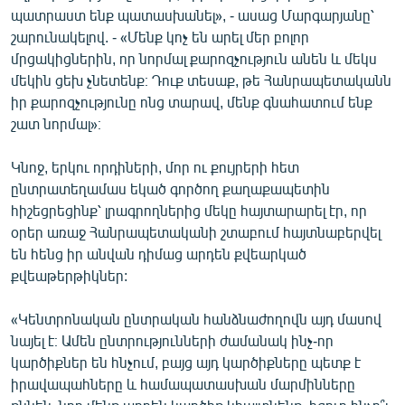
պատրաստ ենք պատասխանել», - ասաց Մարգարյանը՝
English
շարունակելով. - «Մենք կոչ են արել մեր բոլոր
Русский
մրցակիցներին, որ նորմալ քարոզչություն անեն և մեկս
մեկին ցեխ չնետենք։ Դուք տեսաք, թե Հանրապետականն
ՀԵՏԵՎԵՔ ՄԵԶ
իր քարոզչությունը ոնց տարավ, մենք գնահատում ենք
շատ նորմալ»։
Կնոջ, երկու որդիների, մոր ու քույրերի հետ
ընտրատեղամաս եկած գործող քաղաքապետին
հիշեցրեցինք՝ լրագրողներից մեկը հայտարարել էր, որ
«Ազատության» բոլոր կայքերը
օրեր առաջ Հանրապետականի շտաբում հայտնաբերվել
են հենց իր անվան դիմաց արդեն քվեարկած
քվեաթերթիկներ:
«Կենտրոնական ընտրական հանձնաժողովն այդ մասով
նայել է։ Ամեն ընտրությունների ժամանակ ինչ-որ
կարծիքներ են հնչում, բայց այդ կարծիքները պետք է
իրավապահները և համապատասխան մարմինները