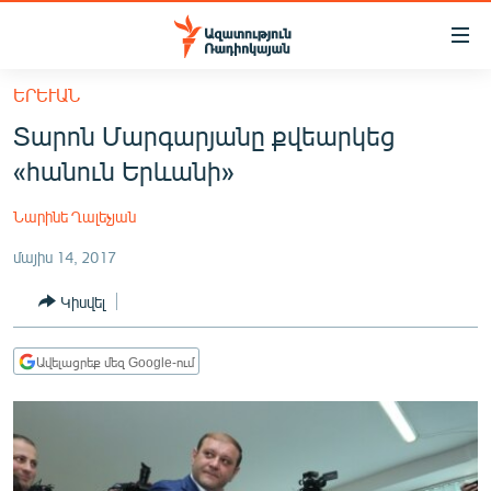
Մատչելիության
հղումներ
Անցնել
ԵՐԵՒԱՆ
հիմնական
ԱԶԱՏՈՒԹՅՈՒՆ TV
Տարոն Մարգարյանը քվեարկեց
բովանդակությանը
ՀԱՅԱՍՏԱՆ
Անցնել
«հանուն Երևանի»
հիմնական
ՔԱՂԱՔԱԿԱՆ
մենյուին
Նարինե Ղալեչյան
ԸՆՏՐՈՒԹՅՈՒՆՆԵՐ 2026
Որոնում
մայիս 14, 2017
ԻՐԱՎՈՒՆՔ
Կիսվել
ՀԱՍԱՐԱԿՈՒԹՅՈՒՆ
ՏՆՏԵՍՈՒԹՅՈՒՆ
Ավելացրեք մեզ Google-ում
ՂԱՐԱԲԱՂ
ՊԱՏԵՐԱԶՄԻ 6 ՇԱԲԱԹՆԵՐԸ
ՏԱՐԱԾԱՇՐՋԱՆ