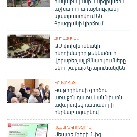
հավաքականի մարզիկներն
աշխարհի առաջնությանը
պատրաստվում են
Հրազդանի կիրճում
ՔԱՂԱՔԱԿԱՆ
ԱԺ փոխխոսնակի
ընդդիմադիր թեկնածուի
վերաբերյալ քննարկումները
եկող շաբաթ կշարունակվեն
ԻՐԱՎՈՒՆՔ
Կաթողիկոսի գործով
առաջին դատական նիստն
ավարտվեց դատավորի
ինքնաբացարկով
ՀԱՍԱՐԱԿՈՒԹՅՈՒՆ
Սեպտեմբերի 1-ից