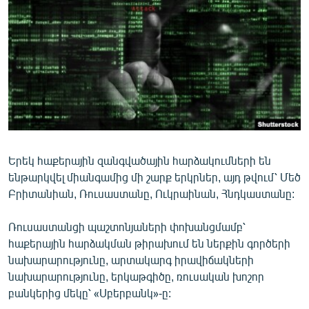
ՄԻՋԱԶԳԱՅԻՆ
ՄՇԱԿՈՒՅԹ
ՍՊՈՐՏ
ՄԵԿՆԱԲԱՆՈՒԹՅՈՒՆ
ՏՏ ԵՒ ԻՆՏԵՐՆԵՏ
ԿՈՐՈՆԱՎԻՐՈՒՍ
Երեկ հաքերային զանգվածային հարձակումների են
ԱՐԽԻՎ
ենթարկվել միանգամից մի շարք երկրներ, այդ թվում՝ Մեծ
ՏԵՍԱՆՅՈՒԹԵՐ
Բրիտանիան, Ռուսաստանը, Ուկրաինան, Հնդկաստանը:
ԲԱՆԱՎԵՃ
Ռուսաստանցի պաշտոնյաների փոխանցմամբ՝
ՁԳՏԵԼՈՎ ԼԱՎԱԳՈՒՅՆԻՆ
հաքերային հարձակման թիրախում են ներքին գործերի
նախարարությունը, արտակարգ իրավիճակների
ՓՈԴՔԱՍԹ
նախարարությունը, երկաթգիծը, ռուսական խոշոր
բանկերից մեկը՝ «Սբերբանկ»-ը:
Հայերեն