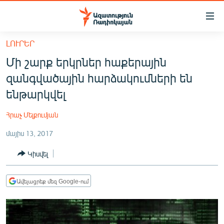
Մատչելիության
հղումներ
Անցնել
ԼՈՒՐԵՐ
հիմնական
ԱԶԱՏՈՒԹՅՈՒՆ TV
Մի շարք երկրներ հաքերային
բովանդակությանը
ՀԱՅԱՍՏԱՆ
Անցնել
զանգվածային հարձակումների են
հիմնական
ՔԱՂԱՔԱԿԱՆ
ենթարկվել
մենյուին
ԸՆՏՐՈՒԹՅՈՒՆՆԵՐ 2026
Որոնում
Հրաչ Մելքումյան
ԻՐԱՎՈՒՆՔ
մայիս 13, 2017
ՀԱՍԱՐԱԿՈՒԹՅՈՒՆ
Կիսվել
ՏՆՏԵՍՈՒԹՅՈՒՆ
ՂԱՐԱԲԱՂ
Ավելացրեք մեզ Google-ում
ՊԱՏԵՐԱԶՄԻ 6 ՇԱԲԱԹՆԵՐԸ
ՏԱՐԱԾԱՇՐՋԱՆ