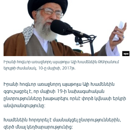
ՄԻՋԱԶԳԱՅԻՆ
ՄՇԱԿՈՒՅԹ
ՍՊՈՐՏ
ՄԵԿՆԱԲԱՆՈՒԹՅՈՒՆ
ՏՏ ԵՒ ԻՆՏԵՐՆԵՏ
ԿՈՐՈՆԱՎԻՐՈՒՍ
Իրանի հոգևոր առաջնորդ այաթոլա Ալի Խամենեին Թեհրանում
ելույթի ժամանակ, 10-ը մայիսի, 2017թ․
ԱՐԽԻՎ
ՏԵՍԱՆՅՈՒԹԵՐ
Իրանի հոգևոր առաջնորդ այաթոլա Ալի Խամենեին
ԲԱՆԱՎԵՃ
զգուշացրել է, որ մայիսի 19-ի նախագահական
ընտրությունները խաթարելու որևէ փորձ կվնասի երկրի
ՁԳՏԵԼՈՎ ԼԱՎԱԳՈՒՅՆԻՆ
անվտանգությունը։
ՓՈԴՔԱՍԹ
Խամենեին հորդորել է մասնակցել ընտրություններին,
զերծ մնալ կեղծարարությունից:
Հայերեն