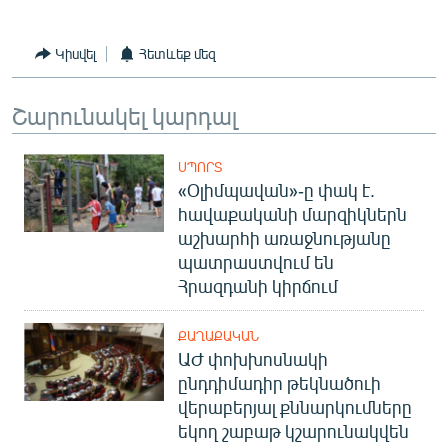
English
Русский
Կիսվել
Հետևեք մեզ
ՀԵՏԵՎԵՔ ՄԵԶ
Շարունակել կարդալ
ՍՊՈՐՏ
«Օլիմպավան»-ը փակ է.
հավաքականի մարզիկներն
աշխարհի առաջնությանը
«Ազատության» բոլոր կայքերը
պատրաստվում են
Հրազդանի կիրճում
ՔԱՂԱՔԱԿԱՆ
ԱԺ փոխխոսնակի
ընդդիմադիր թեկնածուի
վերաբերյալ քննարկումները
եկող շաբաթ կշարունակվեն