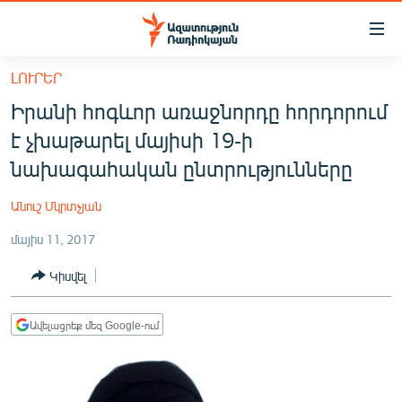
Մատչելիության
հղումներ
Անցնել
ԼՈՒՐԵՐ
հիմնական
ԱԶԱՏՈՒԹՅՈՒՆ TV
Իրանի հոգևոր առաջնորդը հորդորում
բովանդակությանը
ՀԱՅԱՍՏԱՆ
Անցնել
է չխաթարել մայիսի 19-ի
հիմնական
ՔԱՂԱՔԱԿԱՆ
նախագահական ընտրությունները
մենյուին
ԸՆՏՐՈՒԹՅՈՒՆՆԵՐ 2026
Որոնում
Անուշ Մկրտչյան
ԻՐԱՎՈՒՆՔ
մայիս 11, 2017
ՀԱՍԱՐԱԿՈՒԹՅՈՒՆ
Կիսվել
ՏՆՏԵՍՈՒԹՅՈՒՆ
ՂԱՐԱԲԱՂ
Ավելացրեք մեզ Google-ում
ՊԱՏԵՐԱԶՄԻ 6 ՇԱԲԱԹՆԵՐԸ
ՏԱՐԱԾԱՇՐՋԱՆ