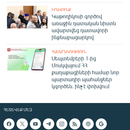
ԻՐԱՎՈՒՆՔ
Կաթողիկոսի գործով
առաջին դատական նիստն
ավարտվեց դատավորի
ինքնաբացարկով
ՀԱՍԱՐԱԿՈՒԹՅՈՒՆ
Սեպտեմբերի 1-ից
Մոսկվայում ՀՀ
քաղաքացիների համար նոր
պարտադիր պահանջներ
կգործեն. ինչ է փոխվում
ՀԵՏԵՎԵՔ ՄԵԶ